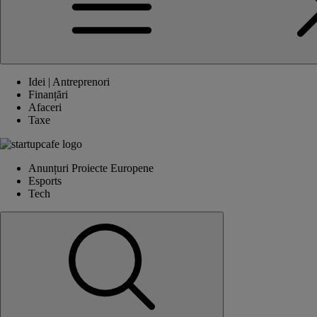
Idei | Antreprenori
Finanțări
Afaceri
Taxe
Anunțuri Proiecte Europene
Esports
Tech