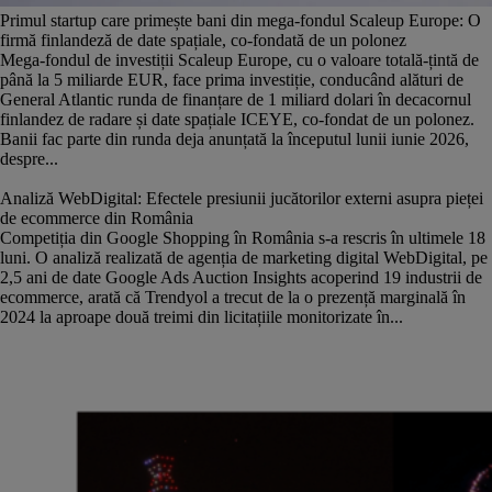
Primul startup care primește bani din mega-fondul Scaleup Europe: O
firmă finlandeză de date spațiale, co-fondată de un polonez
Mega-fondul de investiții Scaleup Europe, cu o valoare totală-țintă de
până la 5 miliarde EUR, face prima investiție, conducând alături de
General Atlantic runda de finanțare de 1 miliard dolari în decacornul
finlandez de radare și date spațiale ICEYE, co-fondat de un polonez.
Banii fac parte din runda deja anunțată la începutul lunii iunie 2026,
despre...
Analiză WebDigital: Efectele presiunii jucătorilor externi asupra pieței
de ecommerce din România
Competiția din Google Shopping în România s-a rescris în ultimele 18
luni. O analiză realizată de agenția de marketing digital WebDigital, pe
2,5 ani de date Google Ads Auction Insights acoperind 19 industrii de
ecommerce, arată că Trendyol a trecut de la o prezență marginală în
2024 la aproape două treimi din licitațiile monitorizate în...