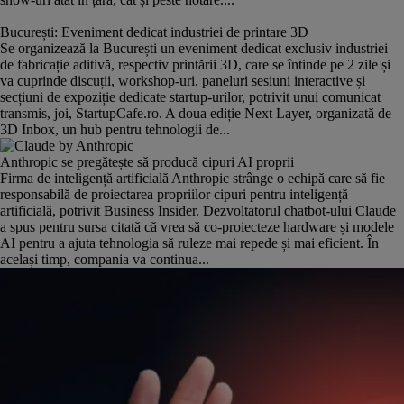
București: Eveniment dedicat industriei de printare 3D
Se organizează la București un eveniment dedicat exclusiv industriei
de fabricație aditivă, respectiv printării 3D, care se întinde pe 2 zile și
va cuprinde discuții, workshop-uri, paneluri sesiuni interactive și
secțiuni de expoziție dedicate startup-urilor, potrivit unui comunicat
transmis, joi, StartupCafe.ro. A doua ediție Next Layer, organizată de
3D Inbox, un hub pentru tehnologii de...
Anthropic se pregătește să producă cipuri AI proprii
Firma de inteligență artificială Anthropic strânge o echipă care să fie
responsabilă de proiectarea propriilor cipuri pentru inteligență
artificială, potrivit Business Insider. Dezvoltatorul chatbot-ului Claude
a spus pentru sursa citată că vrea să co-proiecteze hardware și modele
AI pentru a ajuta tehnologia să ruleze mai repede și mai eficient. În
același timp, compania va continua...