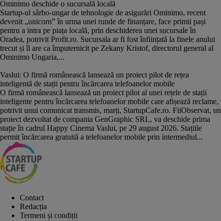
Ominimo deschide o sucursală locală
Startup-ul sârbo-ungar de tehnologie de asigurări Ominimo, recent
devenit „unicorn” în urma unei runde de finanțare, face primii pași
pentru a intra pe piața locală, prin deschiderea unei sucursale în
Oradea, potrivit Profit.ro. Sucursala ar fi fost înființată la finele anului
trecut și îl are ca împuternicit pe Zekany Kristof, directorul general al
Ominimo Ungaria,...
Vaslui: O firmă românească lansează un proiect pilot de rețea
inteligentă de stații pentru încărcarea telefoanelor mobile
O firmă românească lansează un proiect pilot al unei rețele de stații
inteligente pentru încărcarea telefoanelor mobile care afișează reclame,
potrivit unui comunicat transmis, marți, StartupCafe.ro. FiiObservat, un
proiect dezvoltat de compania GenGraphic SRL, va deschide prima
stație în cadrul Happy Cinema Vaslui, pe 29 august 2026. Stațiile
permit încărcarea gratuită a telefoanelor mobile prin intermediul...
Contact
Redacția
Termeni și condiții