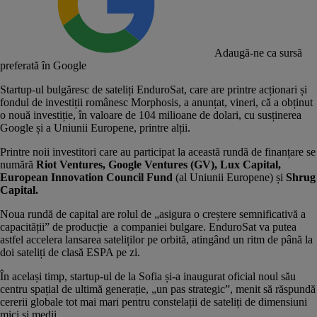
Adaugă-ne ca sursă
preferată în Google
Startup-ul bulgăresc de sateliți
EnduroSat
, care are printre acționari și
fondul de investiții românesc
Morphosis
, a anunțat, vineri, că a obținut
o nouă investiție, în valoare de 104 milioane de dolari, cu susținerea
Google și a Uniunii Europene, printre alții.
Printre noii investitori care au participat la această rundă de finanțare se
numără
Riot Ventures, Google Ventures (GV), Lux Capital,
European Innovation Council Fund
(al Uniunii Europene) și
Shrug
Capital.
Noua rundă de capital are rolul de „asigura o creștere semnificativă a
capacității” de producție a companiei bulgare. EnduroSat va putea
astfel accelera lansarea sateliților pe orbită, atingând un ritm de până la
doi
sateliți de clasă ESPA
pe zi.
În același timp, startup-ul de la Sofia și-a inaugurat oficial noul său
centru spațial de ultimă generație, „un pas strategic”, menit să răspundă
cererii globale tot mai mari pentru constelații de sateliți de dimensiuni
mici și medii.