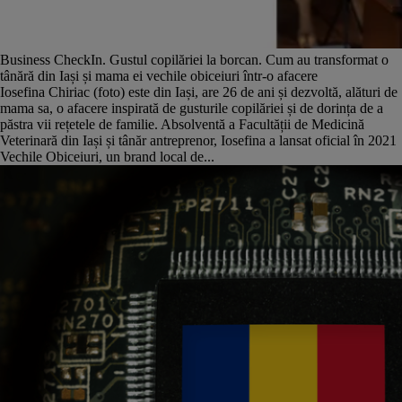
Business CheckIn. Gustul copilăriei la borcan. Cum au transformat o
tânără din Iași și mama ei vechile obiceiuri într-o afacere
Iosefina Chiriac (foto) este din Iași, are 26 de ani și dezvoltă, alături de
mama sa, o afacere inspirată de gusturile copilăriei și de dorința de a
păstra vii rețetele de familie. Absolventă a Facultății de Medicină
Veterinară din Iași și tânăr antreprenor, Iosefina a lansat oficial în 2021
Vechile Obiceiuri, un brand local de...