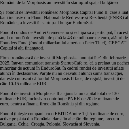
Românii de la Morphosis au investit în startup-ul spațial bulgăresc
Și fondul de investiții românesc Morphosis Capital Fund II, care a luat
bani inclusiv din Planul Național de Redresare și Reziliență (PNRR) al
României, a investit în startup-ul bulgar EnduroSat.
Fondul condus de Andrei Gemeneanu și echipa sa a participat, în acest
an, la o
rundă de investiții
de până la 43 de milioane de euro, alături de
Founders Fund (fondul miliardarului american Peter Thiel), CEECAT
Capital și alți finanțatori.
Firma românească de investiții Morphosis a anunțat încă din februarie
2025, într-un
comunicat transmis StartupCafe.ro,
că a preluat un pachet
minoritar de acțiuni în EnduroSat, în cadrul rundei de investiții aflate
atunci în desfășurare. Părțile nu au dezvăluit atunci suma tranzacției,
dar este cunoscut că fondul Morphosis II face, de regulă, investiții de
câte 10-15 milioane EUR.
Fondul de investiții Morphosis II a ajuns la un capital total de 130
milioane EUR, inclusiv o contribuție PNRR de 20 de milioane de
euro, pentru a finanța firme din România și din regiune.
Fondul țintește companii cu o EBITDA între 1 și 5 milioane de euro,
active pe piața din România, dar și în alte țări din regiune, precum
Bulgaria, Cehia, Croația, Polonia, Slovacia și Slovenia.