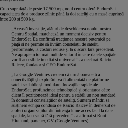
Cu o suprafață de peste 17.500 mp, noul centru oferă EnduroSat
capacitatea de a produce zilnic până la doi sateliți cu o masă cuprinsă
între 200 și 500 kg.
„Această investiție, alături de deschiderea noului nostru
Centru Spațial, marchează un moment decisiv pentru
EnduroSat. Ea confirmă tracțiunea noastră puternică pe
piață și ne permite să livrăm constelații de sateliți
performante, la costuri reduse și la o scară fără precedent.
Ne apropiem tot mai mult de viitorul în care datele spațiale
vor fi accesibile imediat și universal” - a declarat Raicio
Raicev, fondator și CEO EnduroSat.
„La Google Ventures credem că următoarea eră a
conectivității și explorării va fi alimentată de platforme
satelit scalabile și modulare. Inovațiile rapide ale
EnduroSat, profunzimea tehnologică și orientarea către
client îl poziționează ideal pentru a stabili un nou standard
în domeniul constelațiilor de sateliți. Suntem mândri să
susținem echipa condusă de Raicio Raicev în demersul de
a oferi organizațiilor din întreaga lume acces facil la date
spațiale, la o scară fără precedent” - a afirmat și Roni
Hiranand, partener, GV (Google Ventures).