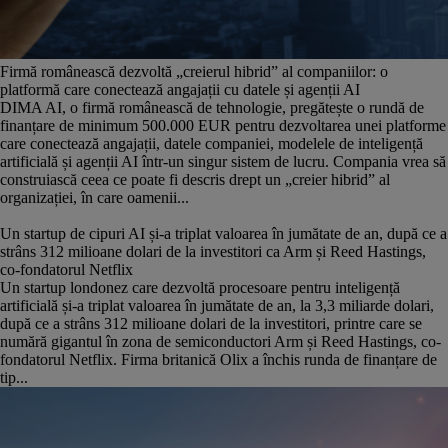
Firmă românească dezvoltă „creierul hibrid” al companiilor: o
platformă care conectează angajații cu datele și agenții AI
DIMA AI, o firmă românească de tehnologie, pregătește o rundă de
finanțare de minimum 500.000 EUR pentru dezvoltarea unei platforme
care conectează angajații, datele companiei, modelele de inteligență
artificială și agenții AI într-un singur sistem de lucru. Compania vrea să
construiască ceea ce poate fi descris drept un „creier hibrid” al
organizației, în care oamenii...
Un startup de cipuri AI și-a triplat valoarea în jumătate de an, după ce a
strâns 312 milioane dolari de la investitori ca Arm și Reed Hastings,
co-fondatorul Netflix
Un startup londonez care dezvoltă procesoare pentru inteligență
artificială și-a triplat valoarea în jumătate de an, la 3,3 miliarde dolari,
după ce a strâns 312 milioane dolari de la investitori, printre care se
numără gigantul în zona de semiconductori Arm și Reed Hastings, co-
fondatorul Netflix. Firma britanică Olix a închis runda de finanțare de
tip...