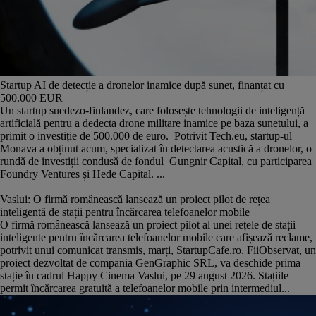
Startup AI de detecție a dronelor inamice după sunet, finanțat cu
500.000 EUR
Un startup suedezo-finlandez, care folosește tehnologii de inteligență
artificială pentru a dedecta drone militare inamice pe baza sunetului, a
primit o investiție de 500.000 de euro. Potrivit Tech.eu, startup-ul
Monava a obținut acum, specializat în detectarea acustică a dronelor, o
rundă de investiții condusă de fondul Gungnir Capital, cu participarea
Foundry Ventures și Hede Capital. ...
Vaslui: O firmă românească lansează un proiect pilot de rețea
inteligentă de stații pentru încărcarea telefoanelor mobile
O firmă românească lansează un proiect pilot al unei rețele de stații
inteligente pentru încărcarea telefoanelor mobile care afișează reclame,
potrivit unui comunicat transmis, marți, StartupCafe.ro. FiiObservat, un
proiect dezvoltat de compania GenGraphic SRL, va deschide prima
stație în cadrul Happy Cinema Vaslui, pe 29 august 2026. Stațiile
permit încărcarea gratuită a telefoanelor mobile prin intermediul...