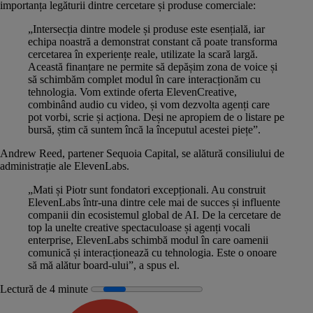
importanța legăturii dintre cercetare și produse comerciale:
„Intersecția dintre modele și produse este esențială, iar
echipa noastră a demonstrat constant că poate transforma
cercetarea în experiențe reale, utilizate la scară largă.
Această finanțare ne permite să depășim zona de voice și
să schimbăm complet modul în care interacționăm cu
tehnologia. Vom extinde oferta ElevenCreative,
combinând audio cu video, și vom dezvolta agenți care
pot vorbi, scrie și acționa. Deși ne apropiem de o listare pe
bursă, știm că suntem încă la începutul acestei piețe”.
Andrew Reed, partener Sequoia Capital, se alătură consiliului de
administrație ale ElevenLabs.
„Mati și Piotr sunt fondatori excepționali. Au construit
ElevenLabs într-una dintre cele mai de succes și influente
companii din ecosistemul global de AI. De la cercetare de
top la unelte creative spectaculoase și agenți vocali
enterprise, ElevenLabs schimbă modul în care oamenii
comunică și interacționează cu tehnologia. Este o onoare
să mă alătur board-ului”, a spus el.
Lectură de 4 minute