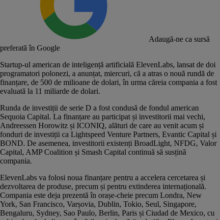
Adaugă-ne ca sursă
preferată în Google
Startup-ul american de inteligență artificială
ElevenLabs
, lansat de doi
programatori polonezi, a anunțat, miercuri, că a atras o nouă rundă de
finanțare, de 500 de milioane de dolari, în urma căreia compania a fost
evaluată la 11 miliarde de dolari.
Runda de investiții de serie D
a fost condusă de fondul american
Sequoia Capital. La finanțare au participat și investitorii mai vechi,
Andreessen Horowitz și ICONIQ, alături de care au venit acum și
fonduri de investiții ca Lightspeed Venture Partners, Evantic Capital și
BOND. De asemenea, investitorii existenți BroadLight, NFDG, Valor
Capital, AMP Coalition și Smash Capital continuă să susțină
compania.
ElevenLabs va folosi noua finanțare pentru a accelera cercetarea și
dezvoltarea de produse, precum și pentru extinderea internațională.
Compania este deja prezentă în orașe-cheie precum Londra, New
York, San Francisco, Varșovia, Dublin, Tokio, Seul, Singapore,
Bengaluru, Sydney, Sao Paulo, Berlin, Paris și Ciudad de Mexico, cu