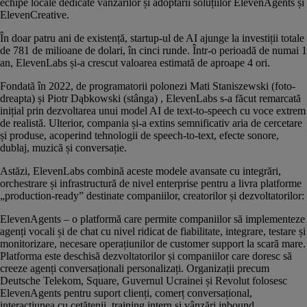
echipe locale dedicate vânzărilor și adoptării soluțiilor ElevenAgents și
ElevenCreative.
În doar patru ani de existență, startup-ul de AI ajunge la investiții totale
de 781 de milioane de dolari, în cinci runde. Într-o perioadă de numai 1
an, ElevenLabs și-a crescut valoarea estimată de aproape 4 ori.
Fondată în 2022, de programatorii polonezi
Mati Staniszewski
(foto-
dreapta) și
Piotr Dąbkowski
(stânga) , ElevenLabs s-a făcut remarcată
inițial prin dezvoltarea unui model AI de text-to-speech cu voce extrem
de realistă. Ulterior, compania și-a extins semnificativ aria de cercetare
și produse, acoperind tehnologii de speech-to-text, efecte sonore,
dublaj, muzică și conversație.
Astăzi, ElevenLabs combină aceste modele avansate cu integrări,
orchestrare și infrastructură de nivel enterprise pentru a livra platforme
„production-ready” destinate companiilor, creatorilor și dezvoltatorilor:
ElevenAgents – o platformă care permite companiilor să implementeze
agenți vocali și de chat cu nivel ridicat de fiabilitate, integrare, testare și
monitorizare, necesare operațiunilor de customer support la scară mare.
Platforma este deschisă dezvoltatorilor și companiilor care doresc să
creeze agenți conversaționali personalizați. Organizații precum
Deutsche Telekom, Square, Guvernul Ucrainei și Revolut folosesc
ElevenAgents pentru suport clienți, comerț conversațional,
interacțiunea cu cetățenii, training intern și vânzări inbound.