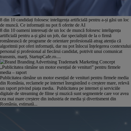
8 din 10 candidați folosesc inteligența artificială pentru a-și găsi un loc
de muncă. Ce informații nu pot fi oferite de AI
8 din 10 oameni interesați de un loc de muncă folosesc inteligența
artificială pentru a-și găsi un job, dar specialiștii de la o firmă
românească de programe de orientare profesională atrag atenția că
algoritmii pot oferi informații, dar nu pot înlocui înțelegerea contextului
personal și profesional al fiecărui candidat, potrivit unui comunicat
transmis, marți, StartupCafe.ro....
„Publicitatea rămâne un motor esențial de venituri” pentru firmele
media – raport
Publicitatea rămâne un motor esențial de venituri pentru firmele media
din România, reclamele pe internet înregistrând o creștere mare, relevă
un raport privind piața media. Publicitatea pe internet și serviciile
digitale de streaming de filme și muzică sunt segmentele care vor avea
cea mai mare creștere din industria de media și divertisment din
România, estimată...