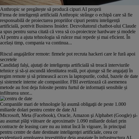
Anthropic se pregătește să producă cipuri AI proprii
Firma de inteligență artificială Anthropic strânge o echipă care să fie
responsabilă de proiectarea propriilor cipuri pentru inteligență
artificială, potrivit Business Insider. Dezvoltatorul chatbot-ului Claude
a spus pentru sursa citată că vrea să co-proiecteze hardware și modele
AI pentru a ajuta tehnologia să ruleze mai repede și mai eficient. În
același timp, compania va continua...
Riscul angajărilor remote: firmele pot recruta hackeri care le fură apoi
secretele
Candidați falși, ajutați de inteligența artificială să treacă interviurile
tehnice și să-și ascundă identitatea reală, pot ajunge să fie angajați în
regim remote și să primească acces la laptopurile, codul, bazele de date
și sistemele interne ale companiilor. FBI avertizează că asemenea
metode au fost deja folosite pentru furtul de informații sensibile și
infiltrarea unor...
Companiile mari de tehnologie își asumă obligaţii de peste 1.000
miliarde dolari pentru centre de date AI
Microsoft, Meta (Facebook), Oracle, Amazon şi Alphabet (Google) şi-
au asumat plăţi viitoare de aproximativ 1.090 miliarde dolari prin
contracte de leasing care nu au intrat încă în vigoare, în principal
pentru centre de date destinate inteligenţei artificiale, ceea ce
evidenţiază amploarea investiţiilor deja angajate în infrastructura AI,