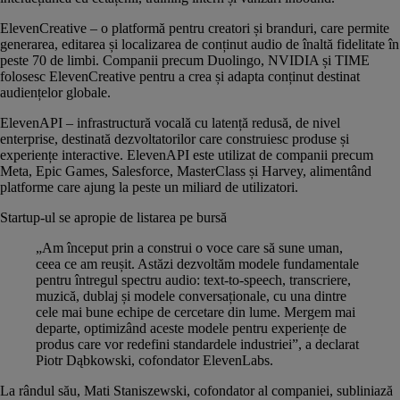
ElevenCreative – o platformă pentru creatori și branduri, care permite
generarea, editarea și localizarea de conținut audio de înaltă fidelitate în
peste 70 de limbi. Companii precum Duolingo, NVIDIA și TIME
folosesc ElevenCreative pentru a crea și adapta conținut destinat
audiențelor globale.
ElevenAPI – infrastructură vocală cu latență redusă, de nivel
enterprise, destinată dezvoltatorilor care construiesc produse și
experiențe interactive. ElevenAPI este utilizat de companii precum
Meta, Epic Games, Salesforce, MasterClass și Harvey, alimentând
platforme care ajung la peste un miliard de utilizatori.
Startup-ul se apropie de listarea pe bursă
„Am început prin a construi o voce care să sune uman,
ceea ce am reușit. Astăzi dezvoltăm modele fundamentale
pentru întregul spectru audio: text-to-speech, transcriere,
muzică, dublaj și modele conversaționale, cu una dintre
cele mai bune echipe de cercetare din lume. Mergem mai
departe, optimizând aceste modele pentru experiențe de
produs care vor redefini standardele industriei”, a declarat
Piotr Dąbkowski, cofondator ElevenLabs.
La rândul său, Mati Staniszewski, cofondator al companiei, subliniază