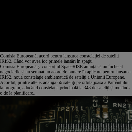
Comisia Europeană, acord pentru lansarea constelației de sateliți
IRIS2. Când vor avea loc primele lansări în spațiu
Comisia Europeană și consorțiul SpaceRISE anunță că au încheiat
negocierile și au semnat un acord de punere în aplicare pentru lansarea
IRIS2, noua constelație emblematică de sateliți a Uniunii Europene.
Acordul, printre altele, adaugă 66 sateliți pe orbita joasă a Pământului
la program, aducând constelația principală la 348 de sateliți și mutând-
o de la planificare...