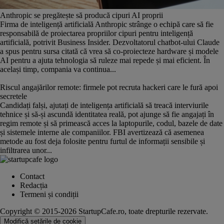
Anthropic se pregătește să producă cipuri AI proprii
Firma de inteligență artificială Anthropic strânge o echipă care să fie
responsabilă de proiectarea propriilor cipuri pentru inteligență
artificială, potrivit Business Insider. Dezvoltatorul chatbot-ului Claude
a spus pentru sursa citată că vrea să co-proiecteze hardware și modele
AI pentru a ajuta tehnologia să ruleze mai repede și mai eficient. În
același timp, compania va continua...
Riscul angajărilor remote: firmele pot recruta hackeri care le fură apoi
secretele
Candidați falși, ajutați de inteligența artificială să treacă interviurile
tehnice și să-și ascundă identitatea reală, pot ajunge să fie angajați în
regim remote și să primească acces la laptopurile, codul, bazele de date
și sistemele interne ale companiilor. FBI avertizează că asemenea
metode au fost deja folosite pentru furtul de informații sensibile și
infiltrarea unor...
Contact
Redacția
Termeni și condiții
Copyright © 2015-2026 StartupCafe.ro, toate drepturile rezervate.
Modifică setările de cookie