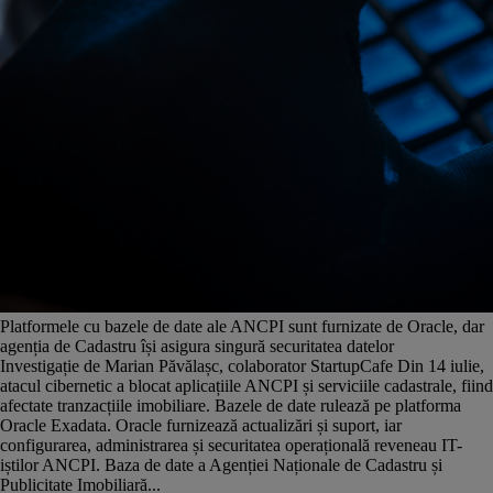
Platformele cu bazele de date ale ANCPI sunt furnizate de Oracle, dar
agenția de Cadastru își asigura singură securitatea datelor
Investigație de Marian Păvălașc, colaborator StartupCafe Din 14 iulie,
atacul cibernetic a blocat aplicațiile ANCPI și serviciile cadastrale, fiind
afectate tranzacțiile imobiliare. Bazele de date rulează pe platforma
Oracle Exadata. Oracle furnizează actualizări și suport, iar
configurarea, administrarea și securitatea operațională reveneau IT-
iștilor ANCPI. Baza de date a Agenției Naționale de Cadastru și
Publicitate Imobiliară...