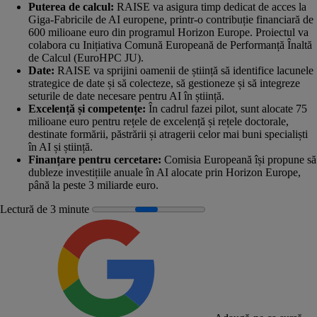
Puterea de calcul:
RAISE va asigura timp dedicat de acces la
Giga-Fabricile de AI
europene, printr-o contribuție financiară de
600 milioane euro din programul Horizon Europe. Proiectul va
colabora cu Inițiativa Comună Europeană de Performanță Înaltă
de Calcul (
EuroHPC JU
).
Date:
RAISE va sprijini oamenii de știință să identifice lacunele
strategice de date și să colecteze, să gestioneze și să integreze
seturile de date necesare pentru AI în știință.
Excelență și competențe:
În cadrul fazei pilot, sunt alocate 75
milioane euro pentru rețele de excelență și rețele doctorale,
destinate formării, păstrării și atragerii celor mai buni specialiști
în AI și știință.
Finanțare pentru cercetare:
Comisia Europeană își propune să
dubleze investițiile anuale în AI alocate prin Horizon Europe,
până la peste 3 miliarde euro.
Lectură de 3 minute