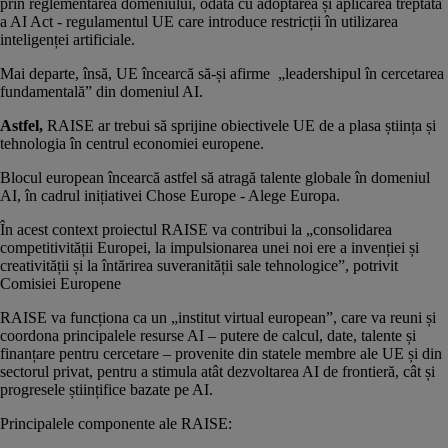
prin reglementarea domeniului, odată cu adoptarea și aplicarea treptată
a AI Act - regulamentul UE care introduce restricții în utilizarea
inteligenței artificiale.
Mai departe, însă, UE încearcă să-și afirme „leadershipul în cercetarea
fundamentală” din domeniul AI.
Astfel,
RAISE ar trebui să sprijine obiectivele UE de a plasa știința și
tehnologia în centrul economiei europene.
Blocul european încearcă astfel să atragă talente globale în domeniul
AI, în cadrul inițiativei Chose Europe - Alege Europa.
În acest context proiectul RAISE va contribui la „consolidarea
competitivității Europei, la impulsionarea unei noi ere a invenției și
creativității și la întărirea suveranității sale tehnologice”, potrivit
Comisiei Europene
RAISE va funcționa ca un „institut virtual european”, care va reuni și
coordona principalele resurse AI – putere de calcul, date, talente și
finanțare pentru cercetare – provenite din statele membre ale UE și din
sectorul privat, pentru a stimula atât dezvoltarea AI de frontieră, cât și
progresele științifice bazate pe AI.
Principalele componente ale RAISE: