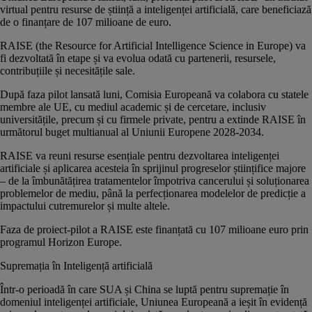
virtual pentru resurse de știință a inteligenței artificială, care beneficiază
de o finanțare de 107 milioane de euro.
RAISE
(the Resource for Artificial Intelligence Science in Europe) va
fi dezvoltată în etape și va evolua odată cu partenerii, resursele,
contribuțiile și necesitățile sale.
După faza pilot lansată luni, Comisia Europeană va colabora cu statele
membre ale UE, cu mediul academic și de cercetare, inclusiv
universitățile, precum și cu firmele private, pentru a extinde RAISE în
următorul buget multianual al Uniunii Europene 2028-2034.
RAISE va reuni resurse esențiale pentru dezvoltarea inteligenței
artificiale și aplicarea acesteia în sprijinul progreselor științifice majore
– de la îmbunătățirea tratamentelor împotriva cancerului și soluționarea
problemelor de mediu, până la perfecționarea modelelor de predicție a
impactului cutremurelor și multe altele.
Faza de proiect-pilot a RAISE este finanțată cu 107 milioane euro prin
programul
Horizon Europe.
Supremația în Inteligență artificială
Într-o perioadă în care SUA și China se luptă pentru supremație în
domeniul inteligenței artificiale, Uniunea Europeană a ieșit în evidență