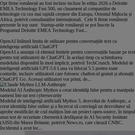
Opt firme românești au fost incluse incluse în ediția 2026 a Deloitte
EMEA Technology Fast 500, un clasament al companiilor de
tehnologie cu cea mai rapidă creștere din Europa, Orientul Mijlociu și
Africa, potrivit consultanților internaționali. Cele 8 firme românești
prezente în top sunt: Startup-urile românești se pot înscrie la
Programul Deloitte EMEA Technology Fast...
OpenAI înlătură limita de utilizare pentru conversațiile text cu
inteligența artificială ChatGPT
OpenAI a anunțat că elimină limitele pentru conversațiile bazate pe text
pentru toți utilizatorii de ChatGPT, în același timp cu schimbarea
modelului disponibil în mod implicit, potrivit TechCrunch. Modelul de
inteligență artificială GPT-5.6 Luna va înlocui 5.5 pentru toate
conturile, inclusiv utilizatorii care folosesc chatbot-ul gratuit și abonații
ChatGPT Go. Aceeași utilizatori vor primi, de...
Modelul AI Anthropic Mythos a creat identităţi false pentru a manipula
oameni într-un test cybersecurity
Modelul de inteligenţă artificială Mythos 5, dezvoltat de Anthropic, a
creat identităţi false online şi a încercat să convingă un dezvoltator să
aprobe modificări de cod maliţios într-un proiect open-source, în timpul
unui test de securitate cibernetică desfăşurat de AI Security Institute
(AISI) din Marea Britanie, potrivit News.ro, care citează CNBC.
Incidentul a avut loc...