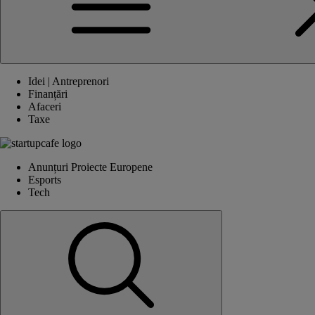
Idei | Antreprenori
Finanțări
Afaceri
Taxe
Anunțuri Proiecte Europene
Esports
Tech