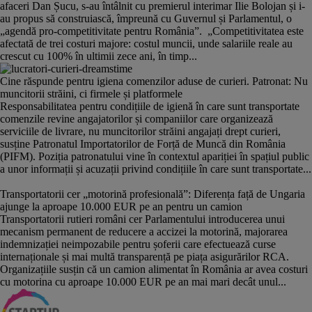
afaceri Dan Șucu, s-au întâlnit cu premierul interimar Ilie Bolojan și i-
au propus să construiască, împreună cu Guvernul și Parlamentul, o
„agendă pro-competitivitate pentru România”. „Competitivitatea este
afectată de trei costuri majore: costul muncii, unde salariile reale au
crescut cu 100% în ultimii zece ani, în timp...
Cine răspunde pentru igiena comenzilor aduse de curieri. Patronat: Nu
muncitorii străini, ci firmele și platformele
Responsabilitatea pentru condițiile de igienă în care sunt transportate
comenzile revine angajatorilor și companiilor care organizează
serviciile de livrare, nu muncitorilor străini angajați drept curieri,
susține Patronatul Importatorilor de Forță de Muncă din România
(PIFM). Poziția patronatului vine în contextul apariției în spațiul public
a unor informații și acuzații privind condițiile în care sunt transportate...
Transportatorii cer „motorină profesională”: Diferența față de Ungaria
ajunge la aproape 10.000 EUR pe an pentru un camion
Transportatorii rutieri români cer Parlamentului introducerea unui
mecanism permanent de reducere a accizei la motorină, majorarea
indemnizației neimpozabile pentru șoferii care efectuează curse
internaționale și mai multă transparență pe piața asigurărilor RCA.
Organizațiile susțin că un camion alimentat în România ar avea costuri
cu motorina cu aproape 10.000 EUR pe an mai mari decât unul...