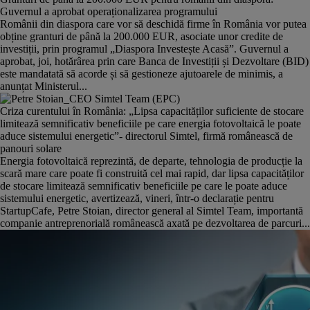
Guvernul a aprobat operaționalizarea programului
Românii din diaspora care vor să deschidă firme în România vor putea
obține granturi de până la 200.000 EUR, asociate unor credite de
investiții, prin programul „Diaspora Investește Acasă”. Guvernul a
aprobat, joi, hotărârea prin care Banca de Investiții și Dezvoltare (BID)
este mandatată să acorde și să gestioneze ajutoarele de minimis, a
anunțat Ministerul...
Criza curentului în România: „Lipsa capacităților suficiente de stocare
limitează semnificativ beneficiile pe care energia fotovoltaică le poate
aduce sistemului energetic”- directorul Simtel, firmă românească de
panouri solare
Energia fotovoltaică reprezintă, de departe, tehnologia de producție la
scară mare care poate fi construită cel mai rapid, dar lipsa capacităților
de stocare limitează semnificativ beneficiile pe care le poate aduce
sistemului energetic, avertizează, vineri, într-o declarație pentru
StartupCafe, Petre Stoian, director general al Simtel Team, importantă
companie antreprenorială românească axată pe dezvoltarea de parcuri...