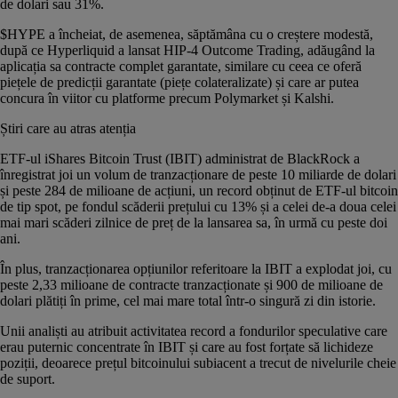
de dolari sau 31%.
$HYPE
a încheiat, de asemenea, săptămâna cu o creștere modestă,
după ce Hyperliquid
a lansat
HIP-4 Outcome Trading, adăugând la
aplicația sa contracte complet garantate, similare cu ceea ce oferă
piețele de predicții garantate (piețe colateralizate) și care ar putea
concura în viitor cu platforme precum Polymarket și Kalshi.
Știri care au atras atenția
ETF-ul iShares Bitcoin Trust (IBIT) administrat de BlackRock a
înregistrat joi un volum de tranzacționare de peste 10 miliarde de dolari
și peste 284 de milioane de acțiuni, un record obținut de ETF-ul bitcoin
de tip spot, pe fondul scăderii prețului cu 13% și a celei de-a doua celei
mai mari scăderi zilnice de preț de la lansarea sa, în urmă cu peste doi
ani.
În plus, tranzacționarea opțiunilor referitoare la IBIT a explodat joi, cu
peste 2,33 milioane de contracte tranzacționate și 900 de milioane de
dolari plătiți în prime, cel mai mare total într-o singură zi din istorie.
Unii analiști au atribuit activitatea record a fondurilor speculative care
erau puternic concentrate în IBIT și care au fost forțate să lichideze
poziții, deoarece prețul bitcoinului subiacent a trecut de nivelurile cheie
de suport.