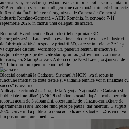
automatizări, proiectare și restaurarea clădirilor se pot înscrie la întâlniri
B2B gratuite cu șase companii germane care caută parteneri și proiecte
în România. Întâlnirile vor fi organizate de Camera de Comerț și
Industrie Româno-Germană – AHK România, în perioada 7-11
septembrie 2026, în cadrul unei delegații de afaceri...
București: Eveniment dedicat industriei de printare 3D
Se organizează la București un eveniment dedicat exclusiv industriei
de fabricație aditivă, respectiv printării 3D, care se întinde pe 2 zile și
va cuprinde discuții, workshop-uri, paneluri sesiuni interactive și
secțiuni de expoziție dedicate startup-urilor, potrivit unui comunicat
transmis, joi, StartupCafe.ro. A doua ediție Next Layer, organizată de
3D Inbox, un hub pentru tehnologii de...
Blocajul continuă la Cadastru: Sistemul ANCPI „va fi repus în
funcțiune imediat ce toate testele și validările tehnice vor fi finalizate cu
succes” (Guvern)
Aplicația electronică e-Terra, de la Agenția Națională de Cadastru și
Publicitate Imobiliară (ANCPI) rămâne blocată, după atacul cibernetic
raportat acum de 3 săptamâni, operațiunile de vânzare-cumpărare de
apartamente și alte imobile fiind puse pe pauză, dar miercuri, 5 august
2026, Guvernul a publicat o nouă actualizare a situației. „Sistemul va
fi repus în funcțiune imediat...