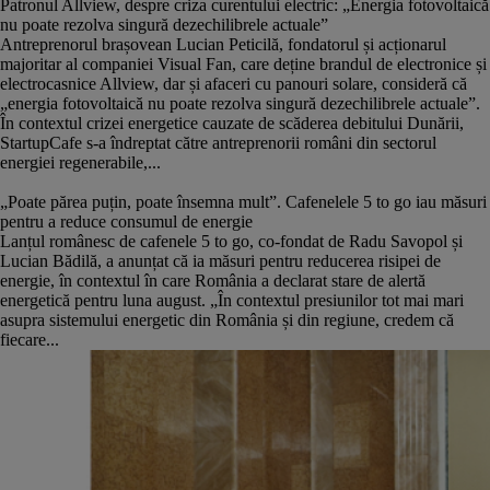
Patronul Allview, despre criza curentului electric: „Energia fotovoltaică
nu poate rezolva singură dezechilibrele actuale”
Antreprenorul brașovean Lucian Peticilă, fondatorul și acționarul
majoritar al companiei Visual Fan, care deține brandul de electronice și
electrocasnice Allview, dar și afaceri cu panouri solare, consideră că
„energia fotovoltaică nu poate rezolva singură dezechilibrele actuale”.
În contextul crizei energetice cauzate de scăderea debitului Dunării,
StartupCafe s-a îndreptat către antreprenorii români din sectorul
energiei regenerabile,...
„Poate părea puțin, poate însemna mult”. Cafenelele 5 to go iau măsuri
pentru a reduce consumul de energie
Lanțul românesc de cafenele 5 to go, co-fondat de Radu Savopol și
Lucian Bădilă, a anunțat că ia măsuri pentru reducerea risipei de
energie, în contextul în care România a declarat stare de alertă
energetică pentru luna august. „În contextul presiunilor tot mai mari
asupra sistemului energetic din România și din regiune, credem că
fiecare...