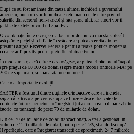
După ce au fost amânate din cauza ultimei închideri a guvernului
american, miercuri vor fi publicate cele mai recente cifre privind
salariile din sectorul non-agricol și rata șomajului, iar vineri vor fi
publicate datele privind inflația IPC.
O combinație între o creștere a locurilor de muncă mai slabă decât
așteptările pieței și o inflație în scădere ar putea exercita din nou
presiuni asupra Rezervei Federale pentru a relaxa politica monetară,
ceea ce ar fi pozitiv pentru prețurile criptoactivelor.
În mod similar, dacă cifrele dezamăgesc, ar putea trimite prețul înapoi
spre pragul de 60.000 de dolari și spre media mobilă (indicele MA) pe
200 de săptămâni, se mai arată în comunicat.
Cele mai importante evoluții
$ASTER
a fost unul dintre puținele criptoactive care au încheiat
săptămâna trecută pe verde, după ce bursele descentralizate de
contracte futures perpetue au înregistrat joi a doua cea mai mare zi din
istorie, cu tranzacții de peste 70 de miliarde de dolari.
Din cei 70 de miliarde de dolari tranzacționați, Aster a gestionat un
volum de 11,6 miliarde de dolari, puțin peste 15%, și al doilea după
Hyperliquid, care a înregistrat tranzacții de aproximativ 24,7 miliarde