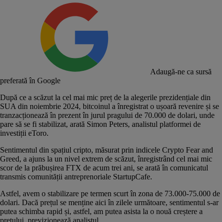
Adaugă-ne ca sursă
preferată în Google
După ce a scăzut la cel mai mic preț de la alegerile prezidențiale din
SUA din noiembrie 2024, bitcoinul a înregistrat o ușoară revenire și se
tranzacționează în prezent în jurul pragului de 70.000 de dolari, unde
pare să se fi stabilizat, arată Simon Peters, analistul platformei de
investiții eToro.
Sentimentul din spațiul cripto, măsurat prin indicele Crypto Fear and
Greed, a ajuns la un nivel extrem de scăzut, înregistrând cel mai mic
scor de la prăbușirea FTX de acum trei ani, se arată în comunicatul
transmis comunității antreprenoriale StartupCafe.
Astfel, avem o stabilizare pe termen scurt în zona de 73.000-75.000 de
dolari. Dacă prețul se menține aici în zilele următoare, sentimentul s-ar
putea schimba rapid și, astfel, am putea asista la o nouă creștere a
prețului, previzionează analistul.