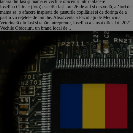
tânără din Iași și mama ei vechile obiceiuri într-o afacere
Iosefina Chiriac (foto) este din Iași, are 26 de ani și dezvoltă, alături de
mama sa, o afacere inspirată de gusturile copilăriei și de dorința de a
păstra vii rețetele de familie. Absolventă a Facultății de Medicină
Veterinară din Iași și tânăr antreprenor, Iosefina a lansat oficial în 2021
Vechile Obiceiuri, un brand local de...