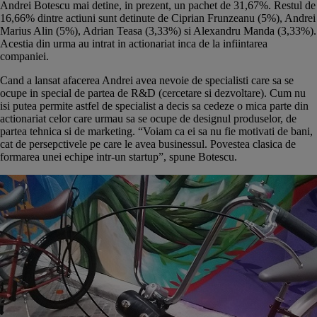
Andrei Botescu mai detine, in prezent, un pachet de 31,67%. Restul de
16,66% dintre actiuni sunt detinute de Ciprian Frunzeanu (5%), Andrei
Marius Alin (5%), Adrian Teasa (3,33%) si Alexandru Manda (3,33%).
Acestia din urma au intrat in actionariat inca de la infiintarea
companiei.
Cand a lansat afacerea Andrei avea nevoie de specialisti care sa se
ocupe in special de partea de R&D (cercetare si dezvoltare). Cum nu
isi putea permite astfel de specialist a decis sa cedeze o mica parte din
actionariat celor care urmau sa se ocupe de designul produselor, de
partea tehnica si de marketing. “Voiam ca ei sa nu fie motivati de bani,
cat de persepctivele pe care le avea businessul. Povestea clasica de
formarea unei echipe intr-un startup”, spune Botescu.