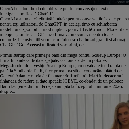
OpenAI înlătură limita de utilizare pentru conversațiile text cu
inteligența artificială ChatGPT
OpenAI a anunțat că elimină limitele pentru conversațiile bazate pe text
pentru toți utilizatorii de ChatGPT, în același timp cu schimbarea
modelului disponibil în mod implicit, potrivit TechCrunch. Modelul de
inteligență artificială GPT-5.6 Luna va înlocui 5.5 pentru toate
conturile, inclusiv utilizatorii care folosesc chatbot-ul gratuit și abonații
ChatGPT Go. Aceeași utilizatori vor primi, de...
Primul startup care primește bani din mega-fondul Scaleup Europe: O
firmă finlandeză de date spațiale, co-fondată de un polonez
Mega-fondul de investiții Scaleup Europe, cu o valoare totală-țintă de
până la 5 miliarde EUR, face prima investiție, conducând alături de
General Atlantic runda de finanțare de 1 miliard dolari în decacornul
finlandez de radare și date spațiale ICEYE, co-fondat de un polonez.
Banii fac parte din runda deja anunțată la începutul lunii iunie 2026,
despre...