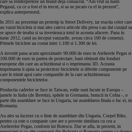
care sa reinterpreteze un brand deja consacrat. “Am vrut sa luam
Pegasul, cu ce a fost el in trecut, si sa ne jucam cu el in prezent”,
explica antreprenorul.
In 2011 au prezentat un prototip la Street Delivery, iar reactia celor care
au vazut bicicleta si mai ales cateva articole din presa i-au dat curajul sa
se apuce de treaba si sa investeasca totul in aceasta afacere. Pana in
iunie 2012, cand au inceput vanzarile, aveau circa 100 de comenzi.
Primele biciclete au costat intre 1.100 si 1.300 de lei.
A investit pana acum aproximativ 90.000 de euro in Atelierele Pegas si
100.000 de euro in partea de proiectare, bani obtinuti din fonduri
europene din care au achizitionat si o imprimanta 3D. Aceasta
imprimanta ii ajuta sa proiecteze bicicletele si diferite componente pe
care le trimit apoi catre companiile de la care achizitioneaza
componentele bicicletelor.
Productia cadrelor se face in Taiwan, rotile sunt facute in Europa –
jantele in Italia (de Beretta), spitele in Germania, butucii in Cehia -, o
parte din asamblare se face in Ungaria, iar asamblarea finala o fac ei, in
Romania.
Au ales sa lucreze cu o linie de asamblare din Ungaria, Csepel Bike,
pentru ca este o companie care are o poveste similiara cu cea a
Atelierelor Pegas, conform lui Botescu. Dar se afla, in prezent, in
negoicieri si cu alte companii din Bulgaria si Romania pentru ca doresc