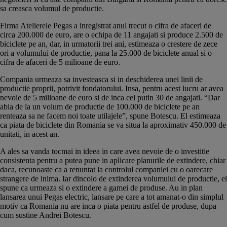
sa creasca volumul de productie.
Firma Atelierele Pegas a inregistrat anul trecut o cifra de afaceri de
circa 200.000 de euro, are o echipa de 11 angajati si produce 2.500 de
biciclete pe an, dar, in urmatorii trei ani, estimeaza o crestere de zece
ori a volumului de productie, pana la 25.000 de biciclete anual si o
cifra de afaceri de 5 milioane de euro.
Compania urmeaza sa investeasca si in deschiderea unei linii de
productie proprii, potrivit fondatorului. Insa, pentru acest lucru ar avea
nevoie de 5 milioane de euro si de inca cel putin 30 de angajati. “Dar
abia de la un volum de productie de 100.000 de biciclete pe an
renteaza sa ne facem noi toate utilajele”, spune Botescu. El estimeaza
ca piata de biciclete din Romania se va situa la aproximativ 450.000 de
unitati, in acest an.
A ales sa vanda tocmai in ideea in care avea nevoie de o investitie
consistenta pentru a putea pune in aplicare planurile de extindere, chiar
daca, recunoaste ca a renuntat la controlul companiei cu o oarecare
strangere de inima. Iar dincolo de extinderea volumului de productie, el
spune ca urmeaza si o extindere a gamei de produse. Au in plan
lansarea unui Pegas electric, lansare pe care a tot amanat-o din simplul
motiv ca Romania nu are inca o piata pentru astfel de produse, dupa
cum sustine Andrei Botescu.