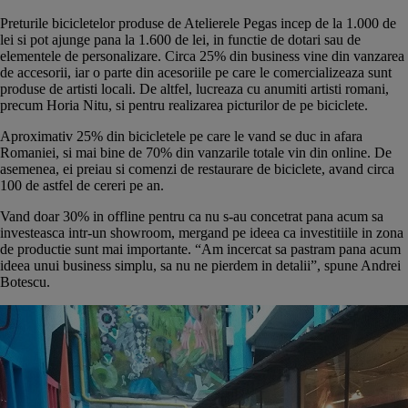
Preturile bicicletelor produse de Atelierele Pegas incep de la 1.000 de
lei si pot ajunge pana la 1.600 de lei, in functie de dotari sau de
elementele de personalizare. Circa 25% din business vine din vanzarea
de accesorii, iar o parte din acesoriile pe care le comercializeaza sunt
produse de artisti locali. De altfel, lucreaza cu anumiti artisti romani,
precum Horia Nitu, si pentru realizarea picturilor de pe biciclete.
Aproximativ 25% din bicicletele pe care le vand se duc in afara
Romaniei, si mai bine de 70% din vanzarile totale vin din online. De
asemenea, ei preiau si comenzi de restaurare de biciclete, avand circa
100 de astfel de cereri pe an.
Vand doar 30% in offline pentru ca nu s-au concetrat pana acum sa
investeasca intr-un showroom, mergand pe ideea ca investitiile in zona
de productie sunt mai importante. “Am incercat sa pastram pana acum
ideea unui business simplu, sa nu ne pierdem in detalii”, spune Andrei
Botescu.