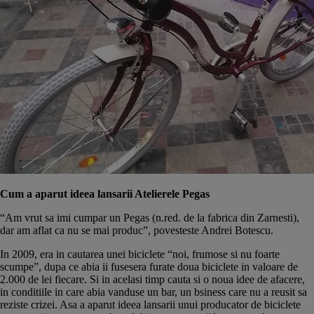
Cum a aparut ideea lansarii Atelierele Pegas
“Am vrut sa imi cumpar un Pegas (n.red. de la fabrica din Zarnesti),
dar am aflat ca nu se mai produc”, povesteste Andrei Botescu.
In 2009, era in cautarea unei biciclete “noi, frumose si nu foarte
scumpe”, dupa ce abia ii fusesera furate doua biciclete in valoare de
2.000 de lei fiecare. Si in acelasi timp cauta si o noua idee de afacere,
in conditiile in care abia vanduse un bar, un bsiness care nu a reusit sa
reziste crizei. Asa a aparut ideea lansarii unui producator de biciclete