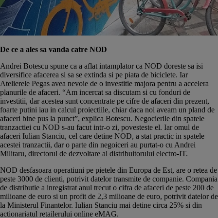
De ce a ales sa vanda catre NOD
Andrei Botescu spune ca a aflat intamplator ca NOD doreste sa isi
diversifice afacerea si sa se extinda si pe piata de biciclete. Iar
Atelierele Pegas avea nevoie de o investitie majora pentru a accelera
planurile de afaceri. “Am incercat sa discutam si cu fonduri de
investitii, dar acestea sunt concentrate pe cifre de afaceri din prezent,
foarte putini iau in calcul proiectiile, chiar daca noi aveam un pland de
afaceri bine pus la punct”, explica Botescu. Negocierile din spatele
tranzactiei cu NOD s-au facut intr-o zi, povesteste el. Iar omul de
afaceri Iulian Stanciu, cel care detine NOD, a stat practic in spatele
acestei tranzactii, dar o parte din negoiceri au purtat-o cu Andrei
Militaru, directorul de dezvoltare al distribuitorului electro-IT.
NOD desfasoara operatiuni pe pietele din Europa de Est, are o retea de
peste 3000 de clienti, potrivit datelor transmite de companie. Compania
de distributie a inregistrat anul trecut o cifra de afaceri de peste 200 de
milioane de euro si un profit de 2,3 milioane de euro, potrivit datelor de
la Ministerul Finantelor. Iulian Stanciu mai detine circa 25% si din
actionariatul retailerului online eMAG.