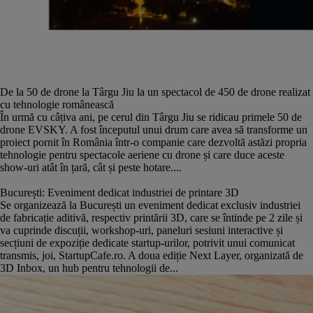
De la 50 de drone la Târgu Jiu la un spectacol de 450 de drone realizat
cu tehnologie românească
În urmă cu câțiva ani, pe cerul din Târgu Jiu se ridicau primele 50 de
drone EVSKY. A fost începutul unui drum care avea să transforme un
proiect pornit în România într-o companie care dezvoltă astăzi propria
tehnologie pentru spectacole aeriene cu drone și care duce aceste
show-uri atât în țară, cât și peste hotare....
București: Eveniment dedicat industriei de printare 3D
Se organizează la București un eveniment dedicat exclusiv industriei
de fabricație aditivă, respectiv printării 3D, care se întinde pe 2 zile și
va cuprinde discuții, workshop-uri, paneluri sesiuni interactive și
secțiuni de expoziție dedicate startup-urilor, potrivit unui comunicat
transmis, joi, StartupCafe.ro. A doua ediție Next Layer, organizată de
3D Inbox, un hub pentru tehnologii de...