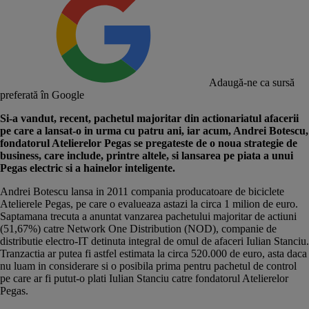
Adaugă-ne ca sursă
preferată în Google
Si-a vandut, recent, pachetul majoritar din actionariatul afacerii
pe care a lansat-o in urma cu patru ani, iar acum, Andrei Botescu,
fondatorul Atelierelor Pegas se pregateste de o noua strategie de
business, care include, printre altele, si lansarea pe piata a unui
Pegas electric si a hainelor inteligente.
Andrei Botescu lansa in 2011 compania producatoare de biciclete
Atelierele Pegas, pe care o evalueaza astazi la circa 1 milion de euro.
Saptamana trecuta a anuntat vanzarea pachetului majoritar de actiuni
(51,67%) catre Network One Distribution (NOD), companie de
distributie electro-IT detinuta integral de omul de afaceri Iulian Stanciu.
Tranzactia ar putea fi astfel estimata la circa 520.000 de euro, asta daca
nu luam in considerare si o posibila prima pentru pachetul de control
pe care ar fi putut-o plati Iulian Stanciu catre fondatorul Atelierelor
Pegas.