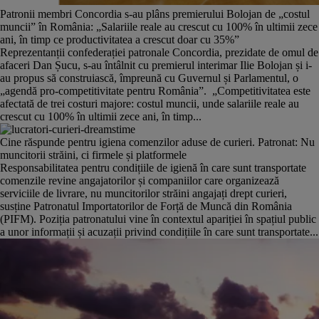
Patronii membri Concordia s-au plâns premierului Bolojan de „costul
muncii” în România: „Salariile reale au crescut cu 100% în ultimii zece
ani, în timp ce productivitatea a crescut doar cu 35%”
Reprezentanții confederației patronale Concordia, prezidate de omul de
afaceri Dan Șucu, s-au întâlnit cu premierul interimar Ilie Bolojan și i-
au propus să construiască, împreună cu Guvernul și Parlamentul, o
„agendă pro-competitivitate pentru România”. „Competitivitatea este
afectată de trei costuri majore: costul muncii, unde salariile reale au
crescut cu 100% în ultimii zece ani, în timp...
Cine răspunde pentru igiena comenzilor aduse de curieri. Patronat: Nu
muncitorii străini, ci firmele și platformele
Responsabilitatea pentru condițiile de igienă în care sunt transportate
comenzile revine angajatorilor și companiilor care organizează
serviciile de livrare, nu muncitorilor străini angajați drept curieri,
susține Patronatul Importatorilor de Forță de Muncă din România
(PIFM). Poziția patronatului vine în contextul apariției în spațiul public
a unor informații și acuzații privind condițiile în care sunt transportate...