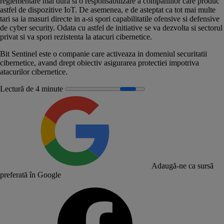
reglementare mai dura si o responsabilizare a companiilor care produc
astfel de dispozitive IoT. De asemenea, e de asteptat ca tot mai multe
tari sa ia masuri directe in a-si spori capabilitatile ofensive si defensive
de cyber security. Odata cu astfel de initiative se va dezvolta si sectorul
privat si va spori rezistenta la atacuri cibernetice.
Bit Sentinel este o companie care activeaza in domeniul securitatii
cibernetice, avand drept obiectiv asigurarea protectiei impotriva
atacurilor cibernetice.
Lectură de 4 minute
Adaugă-ne ca sursă
preferată în Google