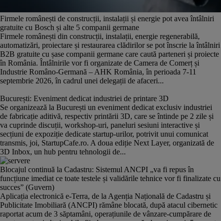
Firmele românești de construcții, instalații și energie pot avea întâlniri
gratuite cu Bosch și alte 5 companii germane
Firmele românești din construcții, instalații, energie regenerabilă,
automatizări, proiectare și restaurarea clădirilor se pot înscrie la întâlniri
B2B gratuite cu șase companii germane care caută parteneri și proiecte
în România. Întâlnirile vor fi organizate de Camera de Comerț și
Industrie Româno-Germană – AHK România, în perioada 7-11
septembrie 2026, în cadrul unei delegații de afaceri...
București: Eveniment dedicat industriei de printare 3D
Se organizează la București un eveniment dedicat exclusiv industriei
de fabricație aditivă, respectiv printării 3D, care se întinde pe 2 zile și
va cuprinde discuții, workshop-uri, paneluri sesiuni interactive și
secțiuni de expoziție dedicate startup-urilor, potrivit unui comunicat
transmis, joi, StartupCafe.ro. A doua ediție Next Layer, organizată de
3D Inbox, un hub pentru tehnologii de...
Blocajul continuă la Cadastru: Sistemul ANCPI „va fi repus în
funcțiune imediat ce toate testele și validările tehnice vor fi finalizate cu
succes” (Guvern)
Aplicația electronică e-Terra, de la Agenția Națională de Cadastru și
Publicitate Imobiliară (ANCPI) rămâne blocată, după atacul cibernetic
raportat acum de 3 săptamâni, operațiunile de vânzare-cumpărare de