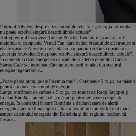
Patronul Allview, despre criza curentului electric: „Energia fotovoltaică
nu poate rezolva singură dezechilibrele actuale”
Antreprenorul brașovean Lucian Peticilă, fondatorul și acționarul
majoritar al companiei Visual Fan, care deține brandul de electronice și
electrocasnice Allview, dar și afaceri cu panouri solare, consideră că
„energia fotovoltaică nu poate rezolva singură dezechilibrele actuale”.
În contextul crizei energetice cauzate de scăderea debitului Dunării,
StartupCafe s-a îndreptat către antreprenorii români din sectorul
energiei regenerabile,...
„Poate părea puțin, poate însemna mult”. Cafenelele 5 to go iau măsuri
pentru a reduce consumul de energie
Lanțul românesc de cafenele 5 to go, co-fondat de Radu Savopol și
Lucian Bădilă, a anunțat că ia măsuri pentru reducerea risipei de
energie, în contextul în care România a declarat stare de alertă
energetică pentru luna august. „În contextul presiunilor tot mai mari
asupra sistemului energetic din România și din regiune, credem că
fiecare...