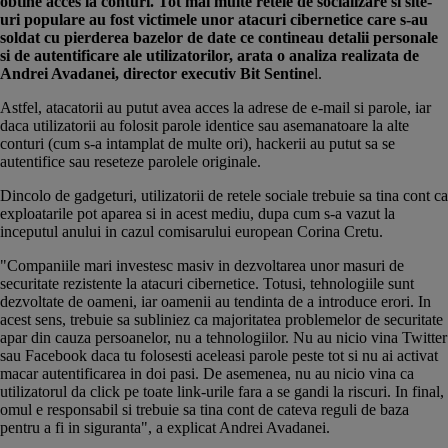
obtine acces la conturi. Tot mai multe retele de socializare si site-
uri populare au fost victimele unor atacuri cibernetice care s-au
soldat cu pierderea bazelor de date ce contineau detalii personale
si de autentificare ale utilizatorilor, arata o analiza realizata de
Andrei Avadanei, director executiv Bit Sentine
l.
Astfel, atacatorii au putut avea acces la adrese de e-mail si parole, iar
daca utilizatorii au folosit parole identice sau asemanatoare la alte
conturi (cum s-a intamplat de multe ori), hackerii au putut sa se
autentifice sau reseteze parolele originale.
Dincolo de gadgeturi, utilizatorii de retele sociale trebuie sa tina cont ca
exploatarile pot aparea si in acest mediu, dupa cum s-a vazut la
inceputul anului in cazul comisarului european Corina Cretu.
"Companiile mari investesc masiv in dezvoltarea unor masuri de
securitate rezistente la atacuri cibernetice. Totusi, tehnologiile sunt
dezvoltate de oameni, iar oamenii au tendinta de a introduce erori. In
acest sens, trebuie sa subliniez ca majoritatea problemelor de securitate
apar din cauza persoanelor, nu a tehnologiilor. Nu au nicio vina Twitter
sau Facebook daca tu folosesti aceleasi parole peste tot si nu ai activat
macar autentificarea in doi pasi. De asemenea, nu au nicio vina ca
utilizatorul da click pe toate link-urile fara a se gandi la riscuri. In final,
omul e responsabil si trebuie sa tina cont de cateva reguli de baza
pentru a fi in siguranta", a explicat Andrei Avadanei.