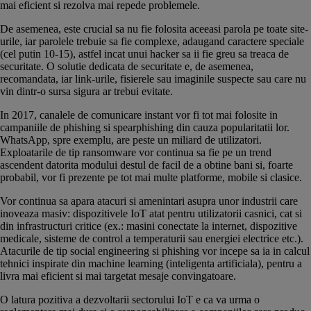
mai eficient si rezolva mai repede problemele.
De asemenea, este crucial sa nu fie folosita aceeasi parola pe toate site-
urile, iar parolele trebuie sa fie complexe, adaugand caractere speciale
(cel putin 10-15), astfel incat unui hacker sa ii fie greu sa treaca de
securitate. O solutie dedicata de securitate e, de asemenea,
recomandata, iar link-urile, fisierele sau imaginile suspecte sau care nu
vin dintr-o sursa sigura ar trebui evitate.
In 2017, canalele de comunicare instant vor fi tot mai folosite in
campaniile de phishing si spearphishing din cauza popularitatii lor.
WhatsApp, spre exemplu, are peste un miliard de utilizatori.
Exploatarile de tip ransomware vor continua sa fie pe un trend
ascendent datorita modului destul de facil de a obtine bani si, foarte
probabil, vor fi prezente pe tot mai multe platforme, mobile si clasice.
Vor continua sa apara atacuri si amenintari asupra unor industrii care
inoveaza masiv: dispozitivele IoT atat pentru utilizatorii casnici, cat si
din infrastructuri critice (ex.: masini conectate la internet, dispozitive
medicale, sisteme de control a temperaturii sau energiei electrice etc.).
Atacurile de tip social engineering si phishing vor incepe sa ia in calcul
tehnici inspirate din machine learning (inteligenta artificiala), pentru a
livra mai eficient si mai targetat mesaje convingatoare.
O latura pozitiva a dezvoltarii sectorului IoT e ca va urma o