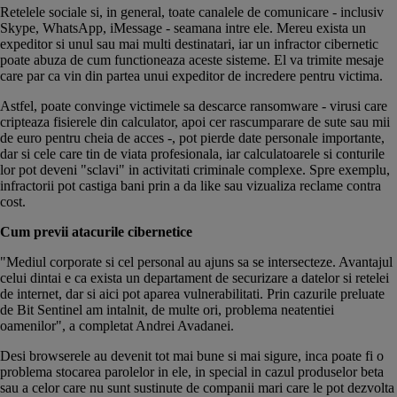
Retelele sociale si, in general, toate canalele de comunicare - inclusiv
Skype, WhatsApp, iMessage - seamana intre ele. Mereu exista un
expeditor si unul sau mai multi destinatari, iar un infractor cibernetic
poate abuza de cum functioneaza aceste sisteme. El va trimite mesaje
care par ca vin din partea unui expeditor de incredere pentru victima.
Astfel, poate convinge victimele sa descarce ransomware - virusi care
cripteaza fisierele din calculator, apoi cer rascumparare de sute sau mii
de euro pentru cheia de acces -, pot pierde date personale importante,
dar si cele care tin de viata profesionala, iar calculatoarele si conturile
lor pot deveni "sclavi" in activitati criminale complexe. Spre exemplu,
infractorii pot castiga bani prin a da like sau vizualiza reclame contra
cost.
Cum previi atacurile cibernetice
"Mediul corporate si cel personal au ajuns sa se intersecteze. Avantajul
celui dintai e ca exista un departament de securizare a datelor si retelei
de internet, dar si aici pot aparea vulnerabilitati. Prin cazurile preluate
de Bit Sentinel am intalnit, de multe ori, problema neatentiei
oamenilor", a completat Andrei Avadanei.
Desi browserele au devenit tot mai bune si mai sigure, inca poate fi o
problema stocarea parolelor in ele, in special in cazul produselor beta
sau a celor care nu sunt sustinute de companii mari care le pot dezvolta