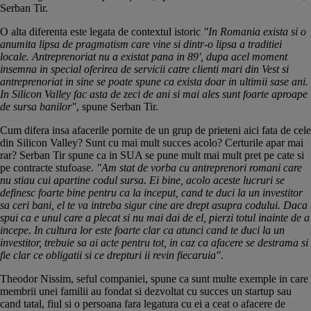
Serban Tir.
O alta diferenta este legata de contextul istoric
"In Romania exista si o
anumita lipsa de pragmatism care vine si dintr-o lipsa a traditiei
locale. Antreprenoriat nu a existat pana in 89', dupa acel moment
insemna in special oferirea de servicii catre clienti mari din Vest si
antreprenoriat in sine se poate spune ca exista doar in ultimii sase ani.
In Silicon Valley fac asta de zeci de ani si mai ales sunt foarte aproape
de sursa banilor"
, spune Serban Tir.
Cum difera insa afacerile pornite de un grup de prieteni aici fata de cele
din Silicon Valley? Sunt cu mai mult succes acolo? Certurile apar mai
rar? Serban Tir spune ca in SUA se pune mult mai mult pret pe cate si
pe contracte stufoase.
"Am stat de vorba cu antreprenori romani care
nu stiau cui apartine codul sursa. Ei bine, acolo aceste lucruri se
definesc foarte bine pentru ca la inceput, cand te duci la un investitor
sa ceri bani, el te va intreba sigur cine are drept asupra codului. Daca
spui ca e unul care a plecat si nu mai dai de el, pierzi totul inainte de a
incepe. In cultura lor este foarte clar ca atunci cand te duci la un
investitor, trebuie sa ai acte pentru tot, in caz ca afacere se destrama si
fie clar ce obligatii si ce drepturi ii revin fiecaruia"
.
Theodor Nissim, seful companiei, spune ca sunt multe exemple in care
membrii unei familii au fondat si dezvoltat cu succes un startup sau
cand tatal, fiul si o persoana fara legatura cu ei a ceat o afacere de