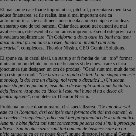
El mai spune ca e foarte important ca, pitch-ul, prezentarea menita sa
aduca finantarea, sa fie realist, insa si mai important este ca
antreprenorii sa stie ca dimensiunea ideala a unei echipe ce fondeaza
un startup este de trei oameni. Chiar daca acesti trei oameni au mai
avut esecuri, este esential ca au ramas impreuna. Esecul este privit ca o
invatatura suplimentara.
"In Californa a doua oara iei bani mai usor
daca ai avut prima oara un esec, fiindca ai invatat cum stau
lucrurile"
, completeaza Theodor Nissim, CEO Gemini Solutions.
El spune ca, in cazul ideal, un startup ar fi fondat de un "trio" format
dintr-un un om tehnic, un om de business si de cineva care sa faca
jonctiunea (un designer, un om de produs). "Cand sunt mai mult de trei
deja este prea mult"
"De baza este regula de trei. La un singur om este
monolog, la doi este un dialog, noi vrem o discutie.(...) Un scaun
poate sta pe trei picioare, insa daca de exemplu sunt sapte fondatori,
deja fiecare va spune ca ideea lui este mai buna si nu e deloc ok
pentru afacere"
, completeaza Theodor Nissim.
Problema nu este doar numarul, ci si specializarea.
"Ce am observat
este ca in Romania, desi echipele sunt formate din doi-trei oameni, ei
au aceleasi competente, adica sunt trei programatori de la automatica.
Asta nu e bine fiidca toti sunt concentrati pe scris cod si nu ii preocupa
altceva. Sau in alte cazuri sunt trei oameni de business care nu au
nicio tangenta cu ce se poate face"
, spune directorul tehnic al Gemini,