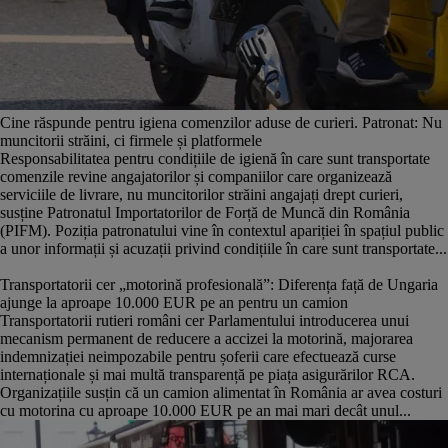
Cine răspunde pentru igiena comenzilor aduse de curieri. Patronat: Nu
muncitorii străini, ci firmele și platformele
Responsabilitatea pentru condițiile de igienă în care sunt transportate
comenzile revine angajatorilor și companiilor care organizează
serviciile de livrare, nu muncitorilor străini angajați drept curieri,
susține Patronatul Importatorilor de Forță de Muncă din România
(PIFM). Poziția patronatului vine în contextul apariției în spațiul public
a unor informații și acuzații privind condițiile în care sunt transportate...
Transportatorii cer „motorină profesională”: Diferența față de Ungaria
ajunge la aproape 10.000 EUR pe an pentru un camion
Transportatorii rutieri români cer Parlamentului introducerea unui
mecanism permanent de reducere a accizei la motorină, majorarea
indemnizației neimpozabile pentru șoferii care efectuează curse
internaționale și mai multă transparență pe piața asigurărilor RCA.
Organizațiile susțin că un camion alimentat în România ar avea costuri
cu motorina cu aproape 10.000 EUR pe an mai mari decât unul...