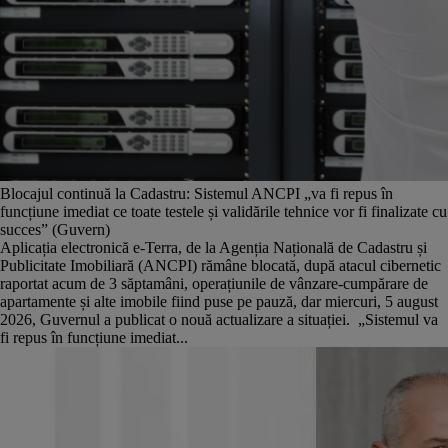
Blocajul continuă la Cadastru: Sistemul ANCPI „va fi repus în
funcțiune imediat ce toate testele și validările tehnice vor fi finalizate cu
succes” (Guvern)
Aplicația electronică e-Terra, de la Agenția Națională de Cadastru și
Publicitate Imobiliară (ANCPI) rămâne blocată, după atacul cibernetic
raportat acum de 3 săptamâni, operațiunile de vânzare-cumpărare de
apartamente și alte imobile fiind puse pe pauză, dar miercuri, 5 august
2026, Guvernul a publicat o nouă actualizare a situației. „Sistemul va
fi repus în funcțiune imediat...