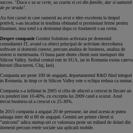
succes.
"Daca e sa se certe, sa cearta si cei din familie, dar si oamenii
de pe strada"
.
Au fost cazuri in care oamenii au avut o idee excelenta la timpul
potrivit, s-au incadrat in tendinta obtinand si promisiuni ferme pentru
finantare, insa totul s-a destramat dupa ce fondatorii s-au certat.
Despre companie
Gemini Solutions activeaza pe domeniul
consultantei IT, avand ca obiect principal de activitate dezvoltarea
software si domenii conexe, precum analiza de business, analiza de
sistem si mentenanta. O buna parte dintre clienti sunt startupuri din
Silicon Valley. Sediul central este in SUA, iar in Romania exista cateva
birouri (Bucuresti, Cluj, Iasi).
Compania are peste 100 de angajati, departamentul R&D fiind integral
in Romania, in timp ce in Silicon Valley este o echipa redusa ca numar.
Compania s-a infiintat in 2005 si cifra de afaceri a crescut in fiecare an
cu ponderi inre 10-40%, cu exceptia lui 2009 cand a scazut. Anul
trecut business-ul a crescut cu 25-30%.
In 2015 compania a angajat 20 de persoane, iar anul acesta ar putea
adauga intre 40 si 80 de angajati. Gemini are printre clienti si
"unicorni" adica startup-uri ce valoreaza peste un miliard de dolari din
domenii precum retele sociale sau aplicatii mobile.