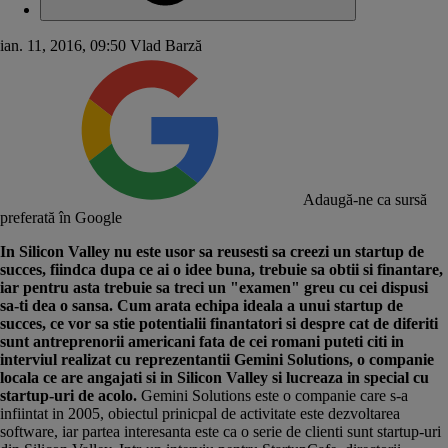
ian. 11, 2016, 09:50
Vlad Barză
Adaugă-ne ca sursă
preferată în Google
​In Silicon Valley nu este usor sa reusesti sa creezi un startup de
succes, fiindca dupa ce ai o idee buna, trebuie sa obtii si finantare,
iar pentru asta trebuie sa treci un "examen" greu cu cei dispusi
sa-ti dea o sansa. Cum arata echipa ideala a unui startup de
succes, ce vor sa stie potentialii finantatori si despre cat de diferiti
sunt antreprenorii americani fata de cei romani puteti citi in
interviul realizat cu reprezentantii
Gemini Solutions
, o companie
locala ce are angajati si in Silicon Valley si lucreaza in special cu
startup-uri de acolo.
Gemini Solutions este o companie care s-a
infiintat in 2005, obiectul prinicpal de activitate este dezvoltarea
software, iar partea interesanta este ca o serie de clienti sunt startup-uri