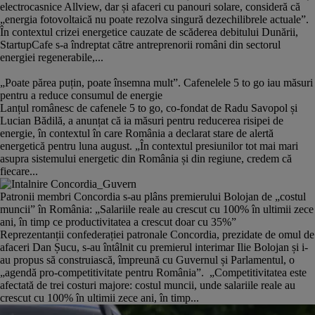
electrocasnice Allview, dar și afaceri cu panouri solare, consideră că
„energia fotovoltaică nu poate rezolva singură dezechilibrele actuale”.
În contextul crizei energetice cauzate de scăderea debitului Dunării,
StartupCafe s-a îndreptat către antreprenorii români din sectorul
energiei regenerabile,...
„Poate părea puțin, poate însemna mult”. Cafenelele 5 to go iau măsuri
pentru a reduce consumul de energie
Lanțul românesc de cafenele 5 to go, co-fondat de Radu Savopol și
Lucian Bădilă, a anunțat că ia măsuri pentru reducerea risipei de
energie, în contextul în care România a declarat stare de alertă
energetică pentru luna august. „În contextul presiunilor tot mai mari
asupra sistemului energetic din România și din regiune, credem că
fiecare...
Patronii membri Concordia s-au plâns premierului Bolojan de „costul
muncii” în România: „Salariile reale au crescut cu 100% în ultimii zece
ani, în timp ce productivitatea a crescut doar cu 35%”
Reprezentanții confederației patronale Concordia, prezidate de omul de
afaceri Dan Șucu, s-au întâlnit cu premierul interimar Ilie Bolojan și i-
au propus să construiască, împreună cu Guvernul și Parlamentul, o
„agendă pro-competitivitate pentru România”. „Competitivitatea este
afectată de trei costuri majore: costul muncii, unde salariile reale au
crescut cu 100% în ultimii zece ani, în timp...