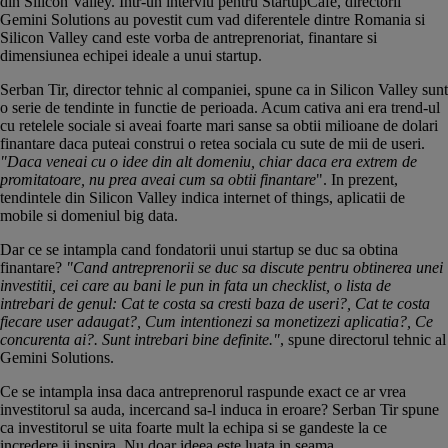
din Silicon Valley. Intr-un interviu pentru StartupCafe, directorii
Gemini Solutions au povestit cum vad diferentele dintre Romania si
Silicon Valley cand este vorba de antreprenoriat, finantare si
dimensiunea echipei ideale a unui startup.
Serban Tir, director tehnic al companiei, spune ca in Silicon Valley sunt
o serie de tendinte in functie de perioada. Acum cativa ani era trend-ul
cu retelele sociale si aveai foarte mari sanse sa obtii milioane de dolari
finantare daca puteai construi o retea sociala cu sute de mii de useri.
"Daca veneai cu o idee din alt domeniu, chiar daca era extrem de
promitatoare, nu prea aveai cum sa obtii finantare
". In prezent,
tendintele din Silicon Valley indica internet of things, aplicatii de
mobile si domeniul big data.
Dar ce se intampla cand fondatorii unui startup se duc sa obtina
finantare?
"Cand antreprenorii se duc sa discute pentru obtinerea unei
investitii, cei care au bani le pun in fata un checklist, o lista de
intrebari de genul: Cat te costa sa cresti baza de useri?, Cat te costa
fiecare user adaugat?, Cum intentionezi sa monetizezi aplicatia?, Ce
concurenta ai?. Sunt intrebari bine definite."
, spune directorul tehnic al
Gemini Solutions.
Ce se intampla insa daca antreprenorul raspunde exact ce ar vrea
investitorul sa auda, incercand sa-l induca in eroare? Serban Tir spune
ca investitorul se uita foarte mult la echipa si se gandeste la ce
incredere ii inspira. Nu doar ideea este luata in seama.