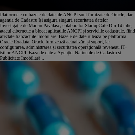
Platformele cu bazele de date ale ANCPI sunt furnizate de Oracle, dar
agenția de Cadastru își asigura singură securitatea datelor
Investigație de Marian Păvălașc, colaborator StartupCafe Din 14 iulie,
atacul cibernetic a blocat aplicațiile ANCPI și serviciile cadastrale, fiind
afectate tranzacțiile imobiliare. Bazele de date rulează pe platforma
Oracle Exadata. Oracle furnizează actualizări și suport, iar
configurarea, administrarea și securitatea operațională reveneau IT-
iștilor ANCPI. Baza de date a Agenției Naționale de Cadastru și
Publicitate Imobiliară...