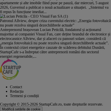
apartamente și alte imobile fiind puse pe pauză, dar miercuri, 5 august
2026, Guvernul a publicat o nouă actualizare a situației. „Sistemul va
fi repus în funcțiune imediat...
Patronul Allview, despre criza curentului electric: „Energia fotovoltaică
nu poate rezolva singură dezechilibrele actuale”
Antreprenorul brașovean Lucian Peticilă, fondatorul și acționarul
majoritar al companiei Visual Fan, care deține brandul de electronice și
electrocasnice Allview, dar și afaceri cu panouri solare, consideră că
„energia fotovoltaică nu poate rezolva singură dezechilibrele actuale”.
În contextul crizei energetice cauzate de scăderea debitului Dunării,
StartupCafe s-a îndreptat către antreprenorii români din sectorul
energiei regenerabile,...
Contact
Redacția
Termeni și condiții
Copyright © 2015-2026 StartupCafe.ro, toate drepturile rezervate.
Modifică setările de cookie