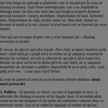
din lista lunga de aplicaţii şi platforme care se încadrează în zona de
sharing economy. Sunt firme internaţionale care s-au răspândit în
întreaga lume, iar lista este mult mai mai lungă şi acoperă domenii
precum transport, comerţ, imobiliare, împrumuturi de bani, închirieri
auto, împrumuturi de cărţi, jucării, haine etc. Mai mult, treptat au
început să apară şi la noi, afaceri la nivel local care se bazează pe acest
model.
Vezi aici un exemplu despre care a scris StartupCafe – Sharing
economy cu jucării
E nevoie de afaceri specifice locale. Dar chiar şi atunci business-urile
mari când intră pe o piaţă mică ar trebui să îşi adapteze modelul în
funcţie de cerinţele, nevoile şi obiceiurile specificie ţării respective,
trebuie să ofere serviciul în limba ţării în care intră, să se adapteze
modelelor de efectuare a plăţilor disponibile în acea ţară, cahs, card,
plăţi prin sms.
- a mai spus April Rinne.
Ea este de părere că acest în acest domeniu firmele întâlnesc
două
mari provocări
:
1. Politica
– în general, ce observ eu este că legislaţia nu face ca
afacerile din sharing economy să fie ilegale, doar că niciodată până
acum nu ne-am imaginat că am putea să construim o afacere doar cu
telefonul mobil. Aşa că ne uităm în legislaţie şi vedem un gol pe