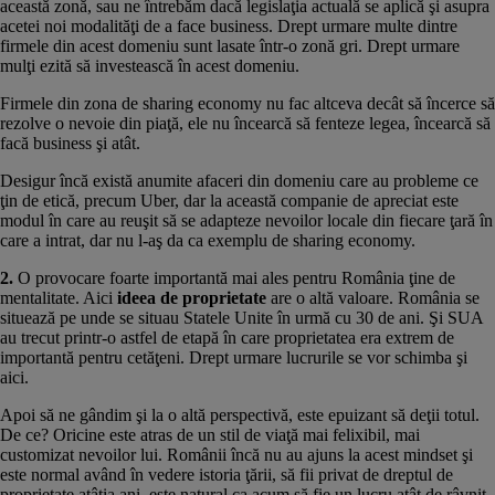
această zonă, sau ne întrebăm dacă legislaţia actuală se aplică şi asupra
acetei noi modalităţi de a face business. Drept urmare multe dintre
firmele din acest domeniu sunt lasate într-o zonă gri. Drept urmare
mulţi ezită să investească în acest domeniu.
Firmele din zona de sharing economy nu fac altceva decât să încerce să
rezolve o nevoie din piaţă, ele nu încearcă să fenteze legea, încearcă să
facă business şi atât.
Desigur încă există anumite afaceri din domeniu care au probleme ce
ţin de etică, precum Uber, dar la această companie de apreciat este
modul în care au reuşit să se adapteze nevoilor locale din fiecare ţară în
care a intrat, dar nu l-aş da ca exemplu de sharing economy.
2.
O provocare foarte importantă mai ales pentru România ţine de
mentalitate. Aici
ideea de proprietate
are o altă valoare. România se
situează pe unde se situau Statele Unite în urmă cu 30 de ani. Şi SUA
au trecut printr-o astfel de etapă în care proprietatea era extrem de
importantă pentru cetăţeni. Drept urmare lucrurile se vor schimba şi
aici.
Apoi să ne gândim şi la o altă perspectivă, este epuizant să deţii totul.
De ce? Oricine este atras de un stil de viaţă mai felixibil, mai
customizat nevoilor lui. Românii încă nu au ajuns la acest mindset şi
este normal având în vedere istoria ţării, să fii privat de dreptul de
proprietate atâţia ani, este natural ca acum să fie un lucru atât de râvnit.