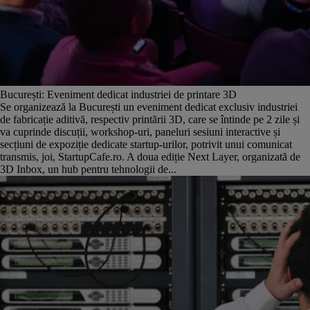
București: Eveniment dedicat industriei de printare 3D
Se organizează la București un eveniment dedicat exclusiv industriei
de fabricație aditivă, respectiv printării 3D, care se întinde pe 2 zile și
va cuprinde discuții, workshop-uri, paneluri sesiuni interactive și
secțiuni de expoziție dedicate startup-urilor, potrivit unui comunicat
transmis, joi, StartupCafe.ro. A doua ediție Next Layer, organizată de
3D Inbox, un hub pentru tehnologii de...