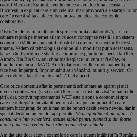
cadrul Microsoft Summit, eveniment ce a avut loc luna aceasta la
Bucureşti, a explicat care sunt cele mai mari provocari ale startup-urilor
care încearcă să faca afaceri bazându-se pe ideea de economie
colaborativă.
Discutăm de foarte mulţi ani despre economia colaborativă, iar la o
cătuare rapidă pe internet aflăm că acest concept se referă la un sistem
economic clădit pe conceptul folosirii în comun a resurselor fizice și
umane. Vedem că tehnologia şi online-ul a modificat puţin acest sens,
iar azi când vorbim de sharing economy ne gândim în special la Uber,
Airbnb, Bla Bla Car, sau chiar marketplace-uri cum ar fi eBay, ori
brandul românesc eMAG. Adică platforme online unde oamenii pot
face bani împărţind, împrumutând sau vânzând, bunuri şi servicii. Cu
alte cuvinte, afaceri care te ajută să faci afaceri.
Care orice domeniu aflat în permanentă schimbare au apărut şi aici
diverse controverse (vezi cazul Uber, care a fost interzisă în mai multe
ţări), dar, potrivit reprezentantei WEF este o zonă a economiei spre
care ne îndreptăm inevitabil pentru că am ajuns în punctul în care
suntem înconjuraţi de mult mai multe bunuri decât avem nevoie, dar în
special decât ne putem de fapt permite.
Să ne gândim că am ajuns să
consumăm într-o menieră nesustenabilă pentru planetă şi din foarte
multe puncte de vedere lucrurile trebuie să se schimbe.
Am dat aici doar câteva exemple pe care le putem întâlni şi în România