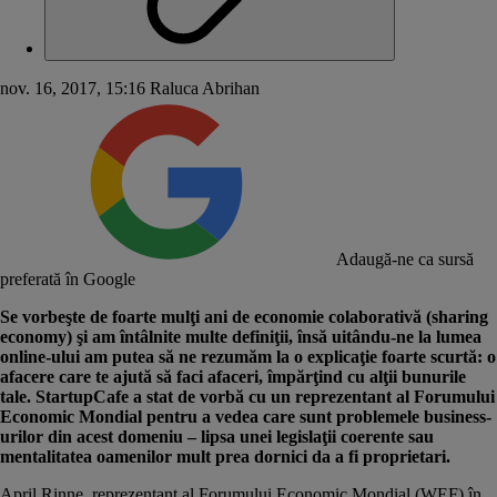
nov. 16, 2017, 15:16
Raluca Abrihan
Adaugă-ne ca sursă
preferată în Google
Se vorbeşte de foarte mulţi ani de economie colaborativă (sharing
economy) şi am întâlnite multe definiţii, însă uitându-ne la lumea
online-ului am putea să ne rezumăm la o explicaţie foarte scurtă: o
afacere care te ajută să faci afaceri, împărţind cu alţii bunurile
tale. StartupCafe a stat de vorbă cu un reprezentant al Forumului
Economic Mondial pentru a vedea care sunt problemele business-
urilor din acest domeniu – lipsa unei legislaţii coerente sau
mentalitatea oamenilor mult prea dornici da a fi proprietari.
April Rinne, reprezentant al Forumului Economic Mondial (WEF) în