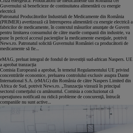
Criza energetică: Producătorii de medicamente din România cer
Guvernului să beneficieze de continuitatea alimentării cu energie
electrică
Patronatul Producătorilor Industriali de Medicamente din România
(PRIMER) avertizează că întreruperea alimentării cu energie electrică a
fabricilor de medicamente, în contextul măsurilor anunţate de Guvern
pentru limitarea consumului de către marile companii din industrie, va
pune în pericol accesul pacienţilor la medicamente esenţiale, potrivit
News.ro. Patronatul solicită Guvernului României ca producătorii de
medicamente să fie...
eMAG, preluat integral de fondul de investiții sud-african Naspers. UE
a aprobat tranzacția
Comisia Europeană a aprobat, în temeiul Regulamentului UE privind
concentrările economice, preluarea controlului exclusiv asupra Dante
International S.A. (eMAG) din România de către Naspers Limited din
Africa de Sud, potrivit News.ro. „Tranzacţia vizează în principal
sectorul comerţului cu amănuntul. Comisia a concluzionat că
operaţiunea notificată nu ridică probleme de concurenţă, întrucât
companiile nu sunt active...