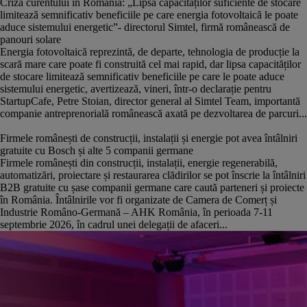
Criza curentului în România: „Lipsa capacităților suficiente de stocare
limitează semnificativ beneficiile pe care energia fotovoltaică le poate
aduce sistemului energetic”- directorul Simtel, firmă românească de
panouri solare
Energia fotovoltaică reprezintă, de departe, tehnologia de producție la
scară mare care poate fi construită cel mai rapid, dar lipsa capacităților
de stocare limitează semnificativ beneficiile pe care le poate aduce
sistemului energetic, avertizează, vineri, într-o declarație pentru
StartupCafe, Petre Stoian, director general al Simtel Team, importantă
companie antreprenorială românească axată pe dezvoltarea de parcuri...
Firmele românești de construcții, instalații și energie pot avea întâlniri
gratuite cu Bosch și alte 5 companii germane
Firmele românești din construcții, instalații, energie regenerabilă,
automatizări, proiectare și restaurarea clădirilor se pot înscrie la întâlniri
B2B gratuite cu șase companii germane care caută parteneri și proiecte
în România. Întâlnirile vor fi organizate de Camera de Comerț și
Industrie Româno-Germană – AHK România, în perioada 7-11
septembrie 2026, în cadrul unei delegații de afaceri...