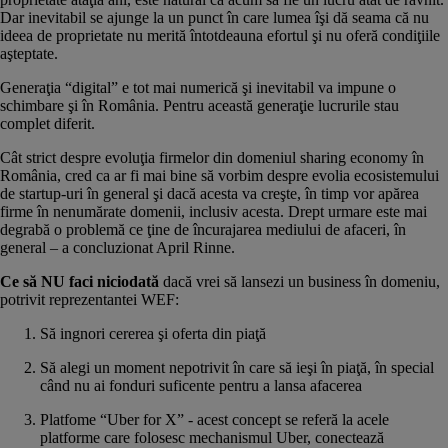
Dar inevitabil se ajunge la un punct în care lumea îşi dă seama că nu
ideea de proprietate nu merită întotdeauna efortul şi nu oferă condiţiile
aşteptate.
Generaţia “digital” e tot mai numerică şi inevitabil va impune o
schimbare şi în România. Pentru această generaţie lucrurile stau
complet diferit.
Cât strict despre evoluţia firmelor din domeniul sharing economy în
România, cred ca ar fi mai bine să vorbim despre evolia ecosistemului
de startup-uri în general şi dacă acesta va creşte, în timp vor apărea
firme în nenumărate domenii, inclusiv acesta. Drept urmare este mai
degrabă o problemă ce ţine de încurajarea mediului de afaceri, în
general – a concluzionat April Rinne.
Ce să NU faci niciodată
dacă vrei să lansezi un business în domeniu,
potrivit reprezentantei WEF:
Să ingnori cererea şi oferta din piaţă
Să alegi un moment nepotrivit în care să ieşi în piaţă, în special
când nu ai fonduri suficente pentru a lansa afacerea
Platfome “Uber for X” - acest concept se referă la acele
platforme care folosesc mechanismul Uber, conectează