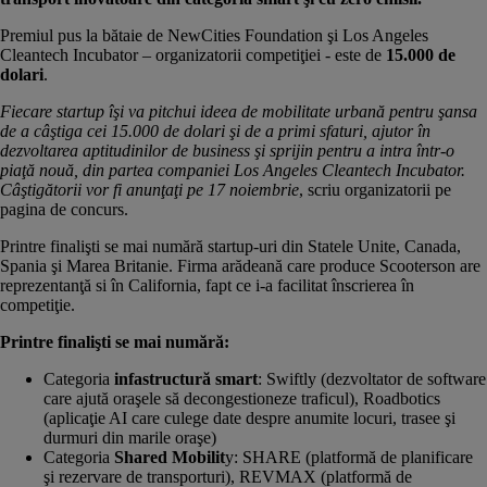
Premiul pus la bătaie de NewCities Foundation şi Los Angeles
Cleantech Incubator – organizatorii competiţiei - este de
15.000 de
dolari
.
Fiecare startup îşi va pitchui ideea de mobilitate urbană pentru şansa
de a câştiga cei 15.000 de dolari şi de a primi sfaturi, ajutor în
dezvoltarea aptitudinilor de business şi sprijin pentru a intra într-o
piaţă nouă, din partea companiei Los Angeles Cleantech Incubator.
Câştigătorii vor fi anunţaţi pe 17 noiembrie
, scriu organizatorii pe
pagina
de concurs.
Printre finalişti se mai numără startup-uri din Statele Unite, Canada,
Spania şi Marea Britanie. Firma arădeană care produce Scooterson are
reprezentanţă si în California, fapt ce i-a facilitat înscrierea în
competiţie.
Printre finalişti se mai numără:
Categoria
infastructură smart
: Swiftly (dezvoltator de software
care ajută oraşele să decongestioneze traficul), Roadbotics
(aplicaţie AI care culege date despre anumite locuri, trasee şi
durmuri din marile oraşe)
Categoria
Shared Mobilit
y: SHARE (platformă de planificare
şi rezervare de transporturi), REVMAX (platformă de