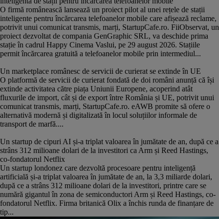
inteligentă de stații pentru încărcarea telefoanelor mobile
O firmă românească lansează un proiect pilot al unei rețele de stații
inteligente pentru încărcarea telefoanelor mobile care afișează reclame,
potrivit unui comunicat transmis, marți, StartupCafe.ro. FiiObservat, un
proiect dezvoltat de compania GenGraphic SRL, va deschide prima
stație în cadrul Happy Cinema Vaslui, pe 29 august 2026. Stațiile
permit încărcarea gratuită a telefoanelor mobile prin intermediul...
Un marketplace românesc de servicii de curierat se extinde în UE
O platformă de servicii de curierat fondată de doi români anunță că își
extinde activitatea către piața Uniunii Europene, acoperind atât
fluxurile de import, cât și de export între România și UE, potrivit unui
comunicat transmis, marți, StartupCafe.ro. eAWB promite să ofere o
alternativă modernă și digitalizată în locul soluțiilor informale de
transport de marfă....
Un startup de cipuri AI și-a triplat valoarea în jumătate de an, după ce a
strâns 312 milioane dolari de la investitori ca Arm și Reed Hastings,
co-fondatorul Netflix
Un startup londonez care dezvoltă procesoare pentru inteligență
artificială și-a triplat valoarea în jumătate de an, la 3,3 miliarde dolari,
după ce a strâns 312 milioane dolari de la investitori, printre care se
numără gigantul în zona de semiconductori Arm și Reed Hastings, co-
fondatorul Netflix. Firma britanică Olix a închis runda de finanțare de
tip...