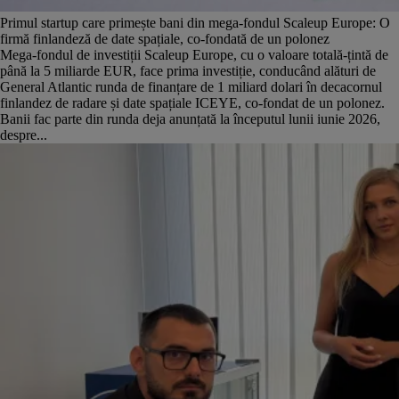
Primul startup care primește bani din mega-fondul Scaleup Europe: O
firmă finlandeză de date spațiale, co-fondată de un polonez
Mega-fondul de investiții Scaleup Europe, cu o valoare totală-țintă de
până la 5 miliarde EUR, face prima investiție, conducând alături de
General Atlantic runda de finanțare de 1 miliard dolari în decacornul
finlandez de radare și date spațiale ICEYE, co-fondat de un polonez.
Banii fac parte din runda deja anunțată la începutul lunii iunie 2026,
despre...