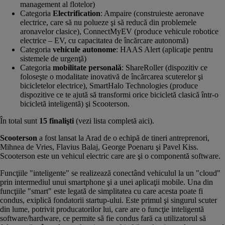
management al flotelor)
Categoria
Electrification
: Ampaire (construieste aeronave
electrice, care să nu polueze şi să reducă din problemele
aronavelor clasice), ConnectMyEV (produce vehicule robotice
electrice – EV, cu capacitatea de încărcare autonomă)
Categoria
vehicule autonome
: HAAS Alert (aplicaţie pentru
sistemele de urgenţă)
Categoria
mobilitate personală
: ShareRoller (dispozitiv ce
foloseşte o modalitate inovativă de încărcarea scuterelor şi
bicicletelor electrice), SmartHalo Technologies (produce
dispozitive ce te ajută să transformi orice bicicletă clasică într-o
bicicletă inteligentă) şi Scooterson.
În total sunt
15 finalişti
(
vezi lista completă aici
).
Scooterson
a fost lansat la Arad de o echipă de tineri antreprenori,
Mihnea de Vries, Flavius Balaj, George Poenaru şi Pavel Kiss.
Scooterson este un vehicul electric care are şi o componentă software.
Funcţiile "inteligente" se realizează conectând vehiculul la un "cloud"
prin intermediul unui smartphone şi a unei aplicaţii mobile. Una din
funcţiile "smart" este legată de simplitatea cu care acesta poate fi
condus, exiplică fondatorii startup-ului. Este primul şi singurul scuter
din lume, potrivit producatorilor lui, care are o funcţie inteligentă
software/hardware, ce permite să fie condus fară ca utilizatorul să