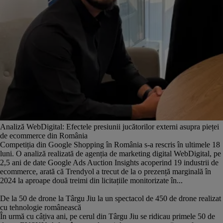
Analiză WebDigital: Efectele presiunii jucătorilor externi asupra pieței
de ecommerce din România
Competiția din Google Shopping în România s-a rescris în ultimele 18
luni. O analiză realizată de agenția de marketing digital WebDigital, pe
2,5 ani de date Google Ads Auction Insights acoperind 19 industrii de
ecommerce, arată că Trendyol a trecut de la o prezență marginală în
2024 la aproape două treimi din licitațiile monitorizate în...
De la 50 de drone la Târgu Jiu la un spectacol de 450 de drone realizat
cu tehnologie românească
În urmă cu câțiva ani, pe cerul din Târgu Jiu se ridicau primele 50 de