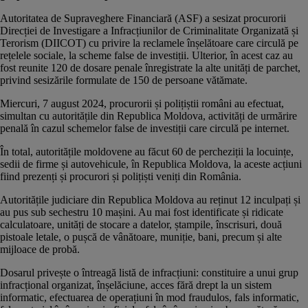
Autoritatea de Supraveghere Financiară (ASF) a sesizat procurorii
Direcției de Investigare a Infracțiunilor de Criminalitate Organizată și
Terorism (DIICOT) cu privire la
reclamele înșelătoare
care circulă pe
rețelele sociale, la scheme false de investiții. Ulterior, în acest caz au
fost reunite 120 de dosare penale înregistrate la alte unități de parchet,
privind sesizările formulate de 150 de persoane vătămate.
Miercuri, 7 august 2024, procurorii și polițiștii români au efectuat,
simultan cu autoritățile din Republica Moldova, activități de urmărire
penală în cazul schemelor false de investiții care circulă pe internet.
În total, autoritățile moldovene au făcut 60 de percheziții la locuințe,
sedii de firme și autovehicule, în Republica Moldova, la aceste acțiuni
fiind prezenți și procurori și polițiști veniți din România.
Autoritățile judiciare din Republica Moldova au reținut 12 inculpați și
au pus sub sechestru 10 mașini. Au mai fost identificate și ridicate
calculatoare, unități de stocare a datelor, ștampile, înscrisuri, două
pistoale letale, o pușcă de vânătoare, muniție, bani, precum și alte
mijloace de probă.
Dosarul privește o întreagă listă de infracțiuni: constituire a unui grup
infracțional organizat, înșelăciune, acces fără drept la un sistem
informatic, efectuarea de operațiuni în mod fraudulos, fals informatic,