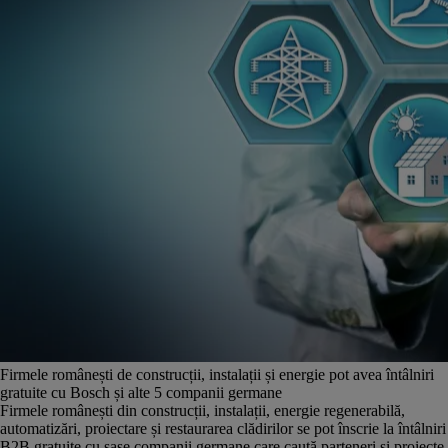
Firmele românești de construcții, instalații și energie pot avea întâlniri
gratuite cu Bosch și alte 5 companii germane
Firmele românești din construcții, instalații, energie regenerabilă,
automatizări, proiectare și restaurarea clădirilor se pot înscrie la întâlniri
B2B gratuite cu șase companii germane care caută parteneri și proiecte