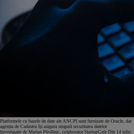
Platformele cu bazele de date ale ANCPI sunt furnizate de Oracle, dar
agenția de Cadastru își asigura singură securitatea datelor
Investigație de Marian Păvălașc, colaborator StartupCafe Din 14 iulie,