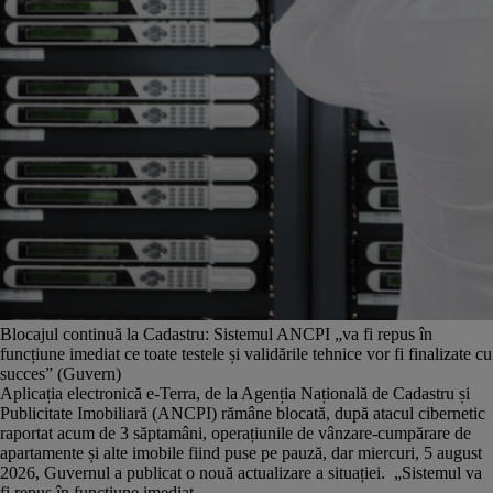
Blocajul continuă la Cadastru: Sistemul ANCPI „va fi repus în
funcțiune imediat ce toate testele și validările tehnice vor fi finalizate cu
succes” (Guvern)
Aplicația electronică e-Terra, de la Agenția Națională de Cadastru și
Publicitate Imobiliară (ANCPI) rămâne blocată, după atacul cibernetic
raportat acum de 3 săptamâni, operațiunile de vânzare-cumpărare de
apartamente și alte imobile fiind puse pe pauză, dar miercuri, 5 august
2026, Guvernul a publicat o nouă actualizare a situației. „Sistemul va
fi repus în funcțiune imediat...