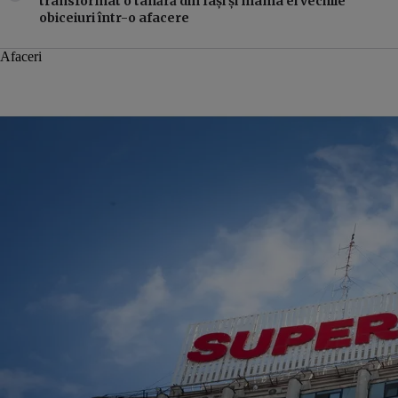
transformat o tânără din Iași și mama ei vechile
obiceiuri într-o afacere
Afaceri