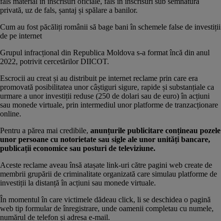
fals material în înscrisuri oficiale, fals în înscrisuri sub semnătură
privată, uz de fals, șantaj și spălare a banilor.
Cum au fost păcăliți românii să bage bani în schemele false de investiții
de pe internet
Grupul infracțional din Republica Moldova s-a format încă din anul
2022, potrivit
cercetărilor DIICOT.
Escrocii au creat și au distribuit pe internet reclame prin care era
promovată posibilitatea unor câștiguri sigure, rapide și substanțiale ca
urmare a unor investiții reduse (250 de dolari sau de euro) în acțiuni
sau monede virtuale, prin intermediul unor platforme de tranzacționare
online.
Pentru a părea mai credibile,
anunțurile publicitare conțineau pozele
unor persoane cu notorietate sau sigle ale unor unități bancare,
publicații economice sau posturi de televiziune.
Aceste reclame aveau însă atașate link-uri către pagini web create de
membrii grupării de criminalitate organizată care simulau platforme de
investiții la distanță în acțiuni sau monede virtuale.
În momentul în care victimele dădeau click, li se deschidea o pagină
web tip formular de înregistrare, unde oamenii completau cu numele,
numărul de telefon și adresa e-mail.