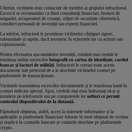
Ulterior, victimele erau contactate de membri ai grupului infracțional.
Escrocii se recomandau ca fiind consultanți financiari, brokeri de
asigurări, recuperatori de creanțe, ofițeri de securitate cibernetică,
consilieri personali de investiții sau experți financiari.
La telefon, infractorii le promiteau victimelor câștiguri sigure,
substanțiale și rapide, dacă investesc în schemele lor cu acțiuni sau
criptomonede.
Pentru efectuarea așa-numitelor investiții, românii mai creduli le
trimiteau online escrocilor
fotografii cu cartea de identitate, cardul
bancar și facturi de utilități
. Infractorii le cereau toate aceste
documente sub pretextul de a le deschide victimelor conturi pe
platformele de tranzacționare.
Victimele transmiteau escrocilor documentele și le transferau banii în
conturi indicate special. Apoi, credulii mai erau îndrumați să-și și
instaleze pe telefoanele sau pe computerele lor
softuri ce permit
controlul dispozitivului de la distanță.
Făptuitorii obțineau, astfel, acces la sistemele informatice și la
aplicațiile și platformele financiare folosite în mod obișnuit de victime
și implicit la conturile bancare și conturile deschise pe platformele
crypto.