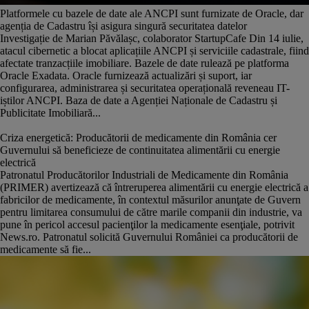
Platformele cu bazele de date ale ANCPI sunt furnizate de Oracle, dar
agenția de Cadastru își asigura singură securitatea datelor
Investigație de Marian Păvălașc, colaborator StartupCafe Din 14 iulie,
atacul cibernetic a blocat aplicațiile ANCPI și serviciile cadastrale, fiind
afectate tranzacțiile imobiliare. Bazele de date rulează pe platforma
Oracle Exadata. Oracle furnizează actualizări și suport, iar
configurarea, administrarea și securitatea operațională reveneau IT-
iștilor ANCPI. Baza de date a Agenției Naționale de Cadastru și
Publicitate Imobiliară...
Criza energetică: Producătorii de medicamente din România cer
Guvernului să beneficieze de continuitatea alimentării cu energie
electrică
Patronatul Producătorilor Industriali de Medicamente din România
(PRIMER) avertizează că întreruperea alimentării cu energie electrică a
fabricilor de medicamente, în contextul măsurilor anunţate de Guvern
pentru limitarea consumului de către marile companii din industrie, va
pune în pericol accesul pacienţilor la medicamente esenţiale, potrivit
News.ro. Patronatul solicită Guvernului României ca producătorii de
medicamente să fie...