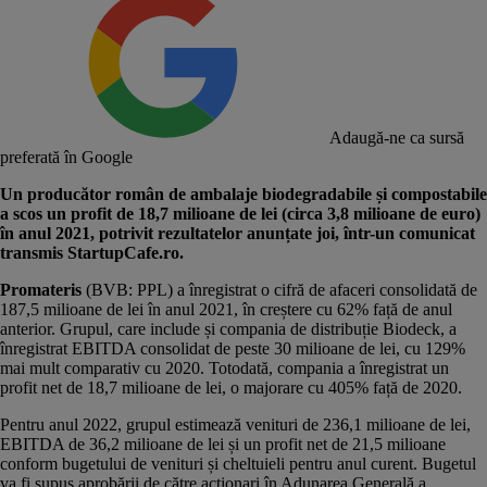
Adaugă-ne ca sursă
preferată în Google
Un producător român de ambalaje biodegradabile și compostabile
a scos un profit de 18,7 milioane de lei (circa 3,8 milioane de euro)
în anul 2021, potrivit rezultatelor anunțate joi, într-un comunicat
transmis StartupCafe.ro.
Promateris
(BVB: PPL) a înregistrat o cifră de afaceri consolidată de
187,5 milioane de lei în anul 2021, în creștere cu 62% față de anul
anterior. Grupul, care include și compania de distribuție Biodeck, a
înregistrat EBITDA consolidat de peste 30 milioane de lei, cu 129%
mai mult comparativ cu 2020. Totodată, compania a înregistrat un
profit net de 18,7 milioane de lei, o majorare cu 405% față de 2020.
Pentru anul 2022, grupul estimează venituri de 236,1 milioane de lei,
EBITDA de 36,2 milioane de lei și un profit net de 21,5 milioane
conform bugetului de venituri și cheltuieli pentru anul curent. Bugetul
va fi supus aprobării de către acționari în Adunarea Generală a