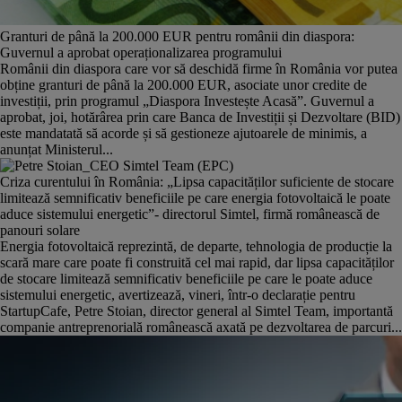
Granturi de până la 200.000 EUR pentru românii din diaspora:
Guvernul a aprobat operaționalizarea programului
Românii din diaspora care vor să deschidă firme în România vor putea
obține granturi de până la 200.000 EUR, asociate unor credite de
investiții, prin programul „Diaspora Investește Acasă”. Guvernul a
aprobat, joi, hotărârea prin care Banca de Investiții și Dezvoltare (BID)
este mandatată să acorde și să gestioneze ajutoarele de minimis, a
anunțat Ministerul...
Criza curentului în România: „Lipsa capacităților suficiente de stocare
limitează semnificativ beneficiile pe care energia fotovoltaică le poate
aduce sistemului energetic”- directorul Simtel, firmă românească de
panouri solare
Energia fotovoltaică reprezintă, de departe, tehnologia de producție la
scară mare care poate fi construită cel mai rapid, dar lipsa capacităților
de stocare limitează semnificativ beneficiile pe care le poate aduce
sistemului energetic, avertizează, vineri, într-o declarație pentru
StartupCafe, Petre Stoian, director general al Simtel Team, importantă
companie antreprenorială românească axată pe dezvoltarea de parcuri...