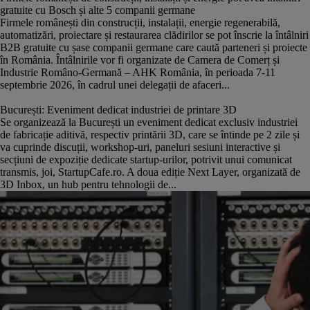
gratuite cu Bosch și alte 5 companii germane
Firmele românești din construcții, instalații, energie regenerabilă,
automatizări, proiectare și restaurarea clădirilor se pot înscrie la întâlniri
B2B gratuite cu șase companii germane care caută parteneri și proiecte
în România. Întâlnirile vor fi organizate de Camera de Comerț și
Industrie Româno-Germană – AHK România, în perioada 7-11
septembrie 2026, în cadrul unei delegații de afaceri...
București: Eveniment dedicat industriei de printare 3D
Se organizează la București un eveniment dedicat exclusiv industriei
de fabricație aditivă, respectiv printării 3D, care se întinde pe 2 zile și
va cuprinde discuții, workshop-uri, paneluri sesiuni interactive și
secțiuni de expoziție dedicate startup-urilor, potrivit unui comunicat
transmis, joi, StartupCafe.ro. A doua ediție Next Layer, organizată de
3D Inbox, un hub pentru tehnologii de...