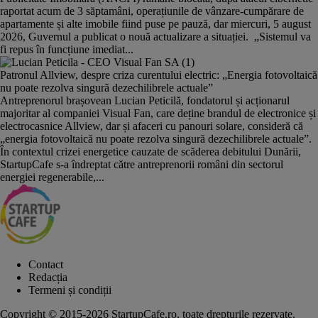
raportat acum de 3 săptamâni, operațiunile de vânzare-cumpărare de
apartamente și alte imobile fiind puse pe pauză, dar miercuri, 5 august
2026, Guvernul a publicat o nouă actualizare a situației. „Sistemul va
fi repus în funcțiune imediat...
Patronul Allview, despre criza curentului electric: „Energia fotovoltaică
nu poate rezolva singură dezechilibrele actuale”
Antreprenorul brașovean Lucian Peticilă, fondatorul și acționarul
majoritar al companiei Visual Fan, care deține brandul de electronice și
electrocasnice Allview, dar și afaceri cu panouri solare, consideră că
„energia fotovoltaică nu poate rezolva singură dezechilibrele actuale”.
În contextul crizei energetice cauzate de scăderea debitului Dunării,
StartupCafe s-a îndreptat către antreprenorii români din sectorul
energiei regenerabile,...
Contact
Redacția
Termeni și condiții
Copyright © 2015-2026 StartupCafe.ro, toate drepturile rezervate.