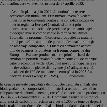
Acționarilor, care va avea loc în data de 27 aprilie 2022.
„Avem în plan ca și în 2022 să continuăm creșterea
accelerată din ultimii ani. Prin urmare, avem în vedere
investiții în biomateriale pentru a ne consolida poziția de
lider în regiunea Europei Centrale și de Est prin
dezvoltarea de capacități de producție pentru ambalajele
biodegradabile și compostabile în fabrica din Buftea.
Totodată, ne propunem începerea producției de materie
primă pe bază de amidon de porumb, destinată producției
de ambalaje compostabile. Odată cu demararea acestei
linii de business, Promateris va fi prima companie din
Europa de Est care produce materie primă pe bază de
amidon de porumb. Având în vedere contextul de tranziție
către o economie verde, obiectivul nostru principal este să
ne dezvoltăm pe piețele din regiune și să atingem o cifră
de afaceri de 100 de milioane de euro până în 2025," a
declarat Tudor Georgescu (
foto
), CEO Promateris.
În ceea ce privește capacitatea de producție destinată ambalajelor
biodegradabile și compostabile, Promateris a realizat investiții în
echipamente de ultimă generație, crescând capacitatea de producție cu
36% în 2021 comparativ cu 2020. Compania a reușit să își reducă
amprenta de carbon prin reciclarea a peste 1.000 de tone de deșeuri
industriale din producția de ambalaje biodegradabile, datorită liniei de