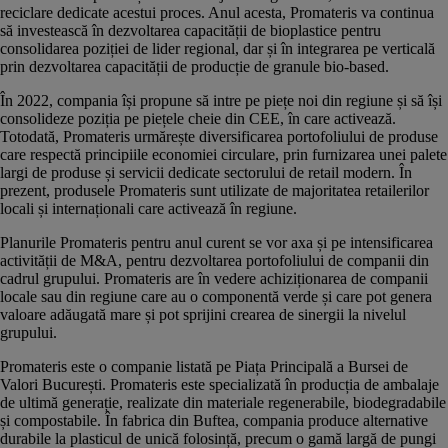
reciclare dedicate acestui proces. Anul acesta, Promateris va continua
să investească în dezvoltarea capacității de bioplastice pentru
consolidarea poziției de lider regional, dar și în integrarea pe verticală
prin dezvoltarea capacității de producție de granule bio-based.
În 2022, compania își propune să intre pe piețe noi din regiune și să își
consolideze poziția pe piețele cheie din CEE, în care activează.
Totodată, Promateris urmărește diversificarea portofoliului de produse
care respectă principiile economiei circulare, prin furnizarea unei palete
largi de produse și servicii dedicate sectorului de retail modern. În
prezent, produsele Promateris sunt utilizate de majoritatea retailerilor
locali și internaționali care activează în regiune.
Planurile Promateris pentru anul curent se vor axa și pe intensificarea
activității de M&A, pentru dezvoltarea portofoliului de companii din
cadrul grupului. Promateris are în vedere achiziționarea de companii
locale sau din regiune care au o componentă verde și care pot genera
valoare adăugată mare și pot sprijini crearea de sinergii la nivelul
grupului.
Promateris este o companie listată pe Piața Principală a Bursei de
Valori București. Promateris este specializată în producția de ambalaje
de ultimă generație, realizate din materiale regenerabile, biodegradabile
și compostabile. În fabrica din Buftea, compania produce alternative
durabile la plasticul de unică folosință, precum o gamă largă de pungi