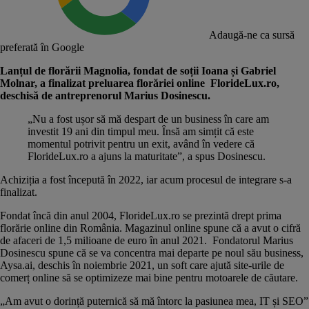
Adaugă-ne ca sursă
preferată în Google
Lanțul de florării Magnolia, fondat de soții Ioana și Gabriel
Molnar, a finalizat preluarea florăriei online FlorideLux.ro,
deschisă de antreprenorul Marius Dosinescu.
„Nu a fost ușor să mă despart de un business în care am
investit 19 ani din timpul meu. Însă am simțit că este
momentul potrivit pentru un exit, având în vedere că
FlorideLux.ro a ajuns la maturitate”,
a spus
Dosinescu.
Achiziția a fost începută în 2022, iar acum procesul de integrare s-a
finalizat.
Fondat încă din anul 2004, FlorideLux.ro se prezintă drept prima
florărie online din România. Magazinul online spune că a avut o cifră
de afaceri de 1,5 milioane de euro în anul 2021. Fondatorul Marius
Dosinescu spune că se va concentra mai departe pe noul său business,
Aysa.ai, deschis în noiembrie 2021, un soft care ajută site-urile de
comerț online să se optimizeze mai bine pentru motoarele de căutare.
„Am avut o dorință puternică să mă întorc la pasiunea mea, IT și SEO”