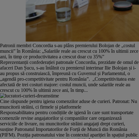
Patronii membri Concordia s-au plâns premierului Bolojan de „costul
muncii” în România: „Salariile reale au crescut cu 100% în ultimii zece
ani, în timp ce productivitatea a crescut doar cu 35%”
Reprezentanții confederației patronale Concordia, prezidate de omul de
afaceri Dan Șucu, s-au întâlnit cu premierul interimar Ilie Bolojan și i-
au propus să construiască, împreună cu Guvernul și Parlamentul, o
„agendă pro-competitivitate pentru România”. „Competitivitatea este
afectată de trei costuri majore: costul muncii, unde salariile reale au
crescut cu 100% în ultimii zece ani, în timp...
Cine răspunde pentru igiena comenzilor aduse de curieri. Patronat: Nu
muncitorii străini, ci firmele și platformele
Responsabilitatea pentru condițiile de igienă în care sunt transportate
comenzile revine angajatorilor și companiilor care organizează
serviciile de livrare, nu muncitorilor străini angajați drept curieri,
susține Patronatul Importatorilor de Forță de Muncă din România
(PIFM). Poziția patronatului vine în contextul apariției în spațiul public