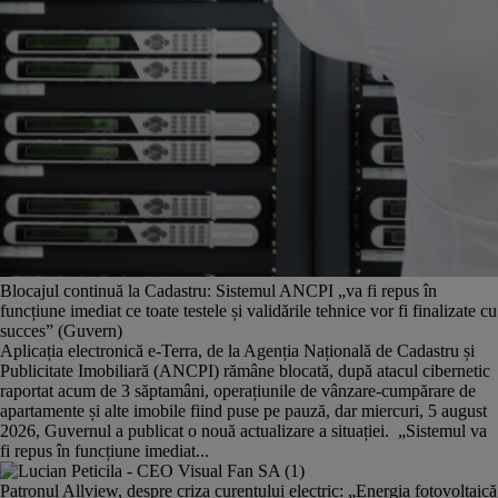
Blocajul continuă la Cadastru: Sistemul ANCPI „va fi repus în
funcțiune imediat ce toate testele și validările tehnice vor fi finalizate cu
succes” (Guvern)
Aplicația electronică e-Terra, de la Agenția Națională de Cadastru și
Publicitate Imobiliară (ANCPI) rămâne blocată, după atacul cibernetic
raportat acum de 3 săptamâni, operațiunile de vânzare-cumpărare de
apartamente și alte imobile fiind puse pe pauză, dar miercuri, 5 august
2026, Guvernul a publicat o nouă actualizare a situației. „Sistemul va
fi repus în funcțiune imediat...
Patronul Allview, despre criza curentului electric: „Energia fotovoltaică