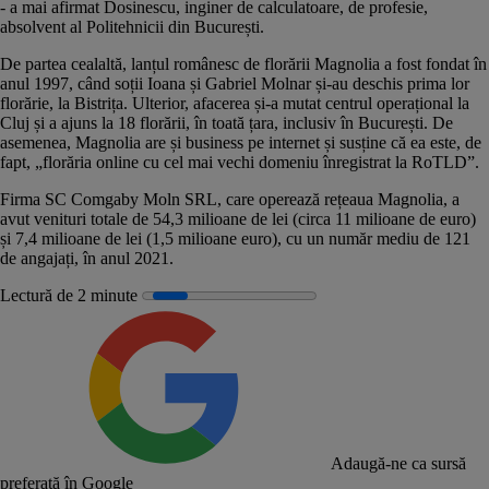
- a mai afirmat Dosinescu, inginer de calculatoare, de profesie,
absolvent al Politehnicii din București.
De partea cealaltă, lanțul românesc de florării
Magnolia
a fost fondat în
anul 1997, când soții Ioana și Gabriel Molnar și-au deschis prima lor
florărie, la Bistrița. Ulterior, afacerea și-a mutat centrul operațional la
Cluj și a ajuns la 18 florării, în toată țara, inclusiv în București. De
asemenea, Magnolia are și business pe internet și susține că ea este, de
fapt, „florăria online cu cel mai vechi domeniu înregistrat la RoTLD”.
Firma SC Comgaby Moln SRL, care operează rețeaua Magnolia, a
avut venituri totale de 54,3 milioane de lei (circa 11 milioane de euro)
și 7,4 milioane de lei (1,5 milioane euro), cu un număr mediu de 121
de angajați, în anul 2021.
Lectură de 2 minute
Adaugă-ne ca sursă
preferată în Google