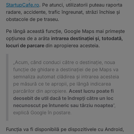
StartupCafe.ro
. Pe atunci, utilizatorii puteau raporta
radare, accidente, trafic îngreunat, străzi închise și
obstacole de pe traseu.
Pe lângă această funcție, Google Maps mai primește
opțiunea de a arăta
intrarea destinației și, totodată,
locuri de parcare
din apropierea acesteia.
„Acum, când conduci către o destinație, noua
funcție de ghidare a destinației de pe Maps va
semnaliza automat clădirea și intrarea acesteia
pe măsură ce te apropii, pe lângă indicarea
parcărilor din apropiere.
Acest lucru poate fi
deosebit de util dacă te îndrepți către un loc
necunoscut pe întuneric sau târziu noaptea
”,
explică Google în postare.
Funcția va fi disponibilă pe dispozitivele cu Android,