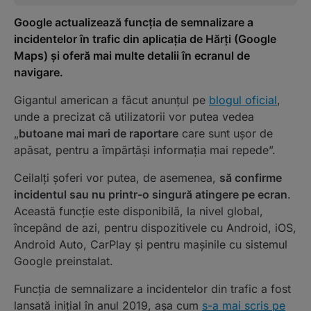
Google actualizează funcția de semnalizare a
incidentelor în trafic din aplicația de Hărți (Google
Maps) și oferă mai multe detalii în ecranul de
navigare.
Gigantul american a făcut anunțul pe
blogul oficial
,
unde a precizat că utilizatorii vor putea vedea
„
butoane mai mari de raportare
care sunt ușor de
apăsat, pentru a împărtăși informația mai repede”.
Ceilalți șoferi vor putea, de asemenea,
să confirme
incidentul sau nu printr-o singură atingere pe ecran
.
Această funcție este disponibilă, la nivel global,
începând de azi, pentru dispozitivele cu Android, iOS,
Android Auto, CarPlay și pentru mașinile cu sistemul
Google preinstalat.
Funcția de semnalizare a incidentelor din trafic a fost
lansată inițial în anul 2019, așa cum
s-a mai scris pe