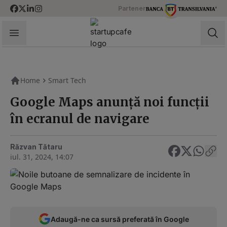
Skip to content
Partener
StartupCafe
Home
Smart Tech
Google Maps anunță noi funcții
în ecranul de navigare
Răzvan Tătaru
iul. 31, 2024, 14:07
Adaugă-ne ca sursă preferată în Google