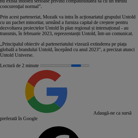
nu există îndoieli serioase privind compatibilitatea sa cu un mediu
concurenţial normal”.
Prin acest parteneriat, Mozaik va intra în acționariatul grupului Untold
cu un pachet minoritar, urmând a furniza capital de creștere pentru
dezvoltarea proiectelor Untold în plan regional și internațional - au
transmis, în februarie 2023, reprezentanții Untold, într-un comunicat.
„Principalul obiectiv al parteneriatului vizează extinderea pe piața
globală a brandului Untold, începând cu anul 2023”, a precizat atunci
Untold Universe.
Lectură de 2 minute
Adaugă-ne ca sursă
preferată în Google