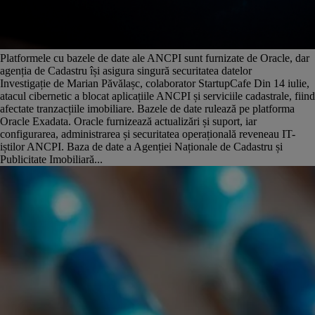
Platformele cu bazele de date ale ANCPI sunt furnizate de Oracle, dar
agenția de Cadastru își asigura singură securitatea datelor
Investigație de Marian Păvălașc, colaborator StartupCafe Din 14 iulie,
atacul cibernetic a blocat aplicațiile ANCPI și serviciile cadastrale, fiind
afectate tranzacțiile imobiliare. Bazele de date rulează pe platforma
Oracle Exadata. Oracle furnizează actualizări și suport, iar
configurarea, administrarea și securitatea operațională reveneau IT-
iștilor ANCPI. Baza de date a Agenției Naționale de Cadastru și
Publicitate Imobiliară...