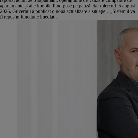
raportat acum de 3 săptamâni, operațiunile de vânzare-cumpărare de
apartamente și alte imobile fiind puse pe pauză, dar miercuri, 5 august
2026, Guvernul a publicat o nouă actualizare a situației. „Sistemul va
fi repus în funcțiune imediat...