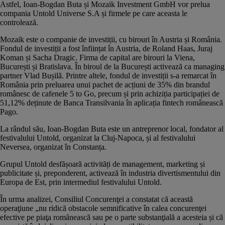
Astfel, Ioan-Bogdan Buta și Mozaik Investment GmbH vor prelua
compania Untold Universe S.A și firmele pe care aceasta le
controlează.
Mozaik este o companie de investiții, cu birouri în Austria și România.
Fondul de investiții a fost înființat în Austria, de Roland Haas, Juraj
Koman și Sacha Dragic. Firma de capital are birouri la Viena,
București și Bratislava. În biroul de la București activează ca managing
partner Vlad Bușilă. Printre altele, fondul de investiții s-a remarcat în
România prin preluarea unui pachet de acțiuni de 35% din
brandul
românesc de cafenele 5 to Go
, precum și prin achiziția participației de
51,12% deținute de Banca Transilvania în
aplicația fintech românească
Pago.
La rândul său, Ioan-Bogdan Buta este un antreprenor local, fondator al
festivalului Untold, organizat la Cluj-Napoca, și al festivalului
Neversea, organizat în Constanța.
Grupul Untold desfășoară activități de management, marketing și
publicitate și, preponderent, activează în industria divertismentului din
Europa de Est, prin intermediul festivalului Untold.
În urma analizei, Consiliul Concurenţei a constatat că această
operaţiune „nu ridică obstacole semnificative în calea concurenţei
efective pe piaţa romȃnească sau pe o parte substanţială a acesteia și că