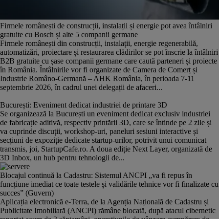
Firmele românești de construcții, instalații și energie pot avea întâlniri
gratuite cu Bosch și alte 5 companii germane
Firmele românești din construcții, instalații, energie regenerabilă,
automatizări, proiectare și restaurarea clădirilor se pot înscrie la întâlniri
B2B gratuite cu șase companii germane care caută parteneri și proiecte
în România. Întâlnirile vor fi organizate de Camera de Comerț și
Industrie Româno-Germană – AHK România, în perioada 7-11
septembrie 2026, în cadrul unei delegații de afaceri...
București: Eveniment dedicat industriei de printare 3D
Se organizează la București un eveniment dedicat exclusiv industriei
de fabricație aditivă, respectiv printării 3D, care se întinde pe 2 zile și
va cuprinde discuții, workshop-uri, paneluri sesiuni interactive și
secțiuni de expoziție dedicate startup-urilor, potrivit unui comunicat
transmis, joi, StartupCafe.ro. A doua ediție Next Layer, organizată de
3D Inbox, un hub pentru tehnologii de...
Blocajul continuă la Cadastru: Sistemul ANCPI „va fi repus în
funcțiune imediat ce toate testele și validările tehnice vor fi finalizate cu
succes” (Guvern)
Aplicația electronică e-Terra, de la Agenția Națională de Cadastru și
Publicitate Imobiliară (ANCPI) rămâne blocată, după atacul cibernetic