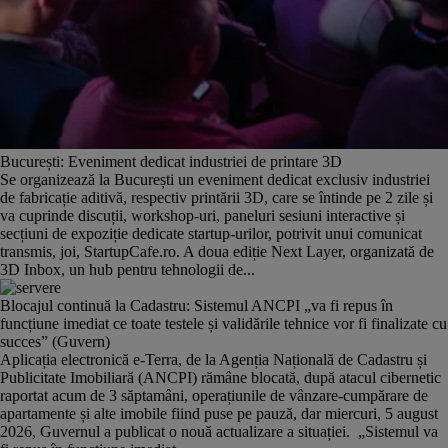
București: Eveniment dedicat industriei de printare 3D
Se organizează la București un eveniment dedicat exclusiv industriei
de fabricație aditivă, respectiv printării 3D, care se întinde pe 2 zile și
va cuprinde discuții, workshop-uri, paneluri sesiuni interactive și
secțiuni de expoziție dedicate startup-urilor, potrivit unui comunicat
transmis, joi, StartupCafe.ro. A doua ediție Next Layer, organizată de
3D Inbox, un hub pentru tehnologii de...
Blocajul continuă la Cadastru: Sistemul ANCPI „va fi repus în
funcțiune imediat ce toate testele și validările tehnice vor fi finalizate cu
succes” (Guvern)
Aplicația electronică e-Terra, de la Agenția Națională de Cadastru și
Publicitate Imobiliară (ANCPI) rămâne blocată, după atacul cibernetic
raportat acum de 3 săptamâni, operațiunile de vânzare-cumpărare de
apartamente și alte imobile fiind puse pe pauză, dar miercuri, 5 august
2026, Guvernul a publicat o nouă actualizare a situației. „Sistemul va