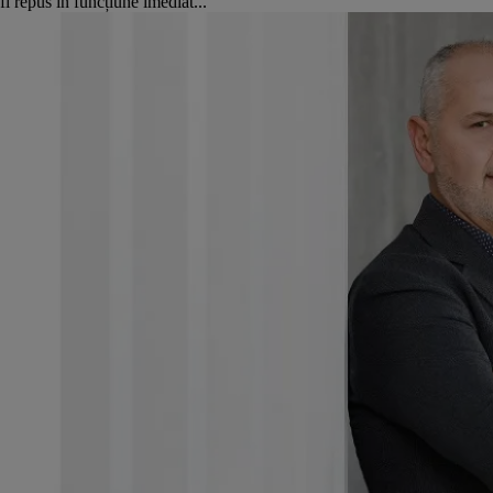
fi repus în funcțiune imediat...