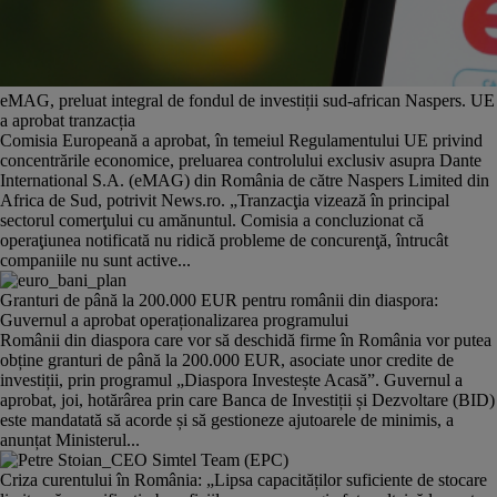
eMAG, preluat integral de fondul de investiții sud-african Naspers. UE
a aprobat tranzacția
Comisia Europeană a aprobat, în temeiul Regulamentului UE privind
concentrările economice, preluarea controlului exclusiv asupra Dante
International S.A. (eMAG) din România de către Naspers Limited din
Africa de Sud, potrivit News.ro. „Tranzacţia vizează în principal
sectorul comerţului cu amănuntul. Comisia a concluzionat că
operaţiunea notificată nu ridică probleme de concurenţă, întrucât
companiile nu sunt active...
Granturi de până la 200.000 EUR pentru românii din diaspora:
Guvernul a aprobat operaționalizarea programului
Românii din diaspora care vor să deschidă firme în România vor putea
obține granturi de până la 200.000 EUR, asociate unor credite de
investiții, prin programul „Diaspora Investește Acasă”. Guvernul a
aprobat, joi, hotărârea prin care Banca de Investiții și Dezvoltare (BID)
este mandatată să acorde și să gestioneze ajutoarele de minimis, a
anunțat Ministerul...
Criza curentului în România: „Lipsa capacităților suficiente de stocare