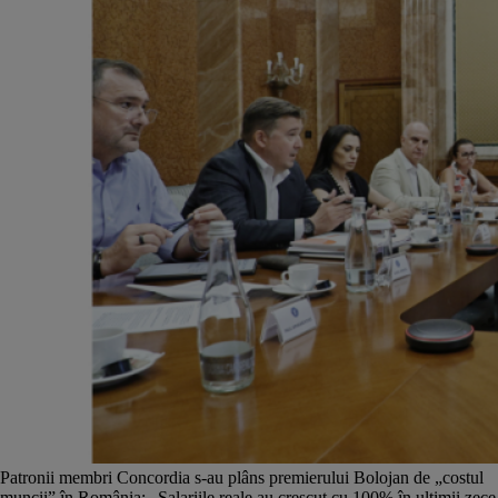
Patronii membri Concordia s-au plâns premierului Bolojan de „costul
muncii” în România: „Salariile reale au crescut cu 100% în ultimii zece