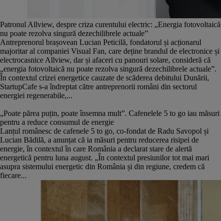
Patronul Allview, despre criza curentului electric: „Energia fotovoltaică
nu poate rezolva singură dezechilibrele actuale”
Antreprenorul brașovean Lucian Peticilă, fondatorul și acționarul
majoritar al companiei Visual Fan, care deține brandul de electronice și
electrocasnice Allview, dar și afaceri cu panouri solare, consideră că
„energia fotovoltaică nu poate rezolva singură dezechilibrele actuale”.
În contextul crizei energetice cauzate de scăderea debitului Dunării,
StartupCafe s-a îndreptat către antreprenorii români din sectorul
energiei regenerabile,...
„Poate părea puțin, poate însemna mult”. Cafenelele 5 to go iau măsuri
pentru a reduce consumul de energie
Lanțul românesc de cafenele 5 to go, co-fondat de Radu Savopol și
Lucian Bădilă, a anunțat că ia măsuri pentru reducerea risipei de
energie, în contextul în care România a declarat stare de alertă
energetică pentru luna august. „În contextul presiunilor tot mai mari
asupra sistemului energetic din România și din regiune, credem că
fiecare...