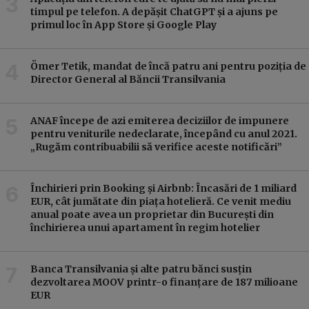
timpul pe telefon. A depășit ChatGPT și a ajuns pe
primul loc în App Store și Google Play
Ömer Tetik, mandat de încă patru ani pentru poziția de
Director General al Băncii Transilvania
ANAF începe de azi emiterea deciziilor de impunere
pentru veniturile nedeclarate, începând cu anul 2021.
„Rugăm contribuabilii să verifice aceste notificări”
Închirieri prin Booking și Airbnb: Încasări de 1 miliard
EUR, cât jumătate din piața hotelieră. Ce venit mediu
anual poate avea un proprietar din București din
închirierea unui apartament în regim hotelier
Banca Transilvania și alte patru bănci susțin
dezvoltarea MOOV printr-o finanțare de 187 milioane
EUR