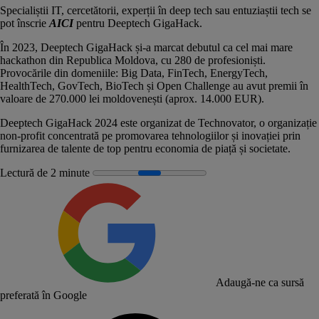
Specialiștii IT, cercetătorii, experții în deep tech sau entuziaștii tech se
pot înscrie
AICI
pentru Deeptech GigaHack.
În 2023, Deeptech GigaHack și-a marcat debutul ca cel mai mare
hackathon din Republica Moldova, cu 280 de profesioniști.
Provocările din domeniile: Big Data, FinTech, EnergyTech,
HealthTech, GovTech, BioTech și Open Challenge au avut premii în
valoare de 270.000 lei moldovenești (aprox. 14.000 EUR).
Deeptech GigaHack 2024 este organizat de
Technovator
, o organizație
non-profit concentrată pe promovarea tehnologiilor și inovației prin
furnizarea de talente de top pentru economia de piață și societate.
Lectură de 2 minute
Adaugă-ne ca sursă
preferată în Google