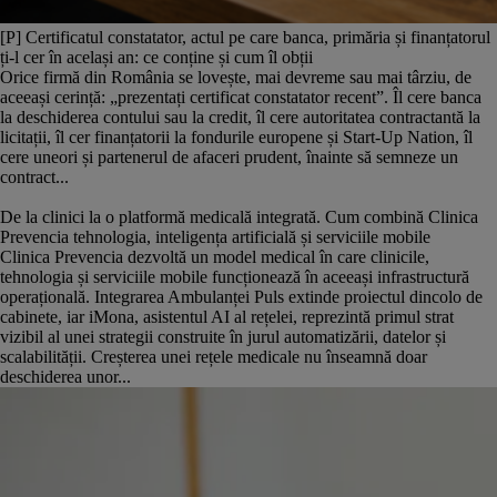
[P] Certificatul constatator, actul pe care banca, primăria și finanțatorul
ți-l cer în același an: ce conține și cum îl obții
Orice firmă din România se lovește, mai devreme sau mai târziu, de
aceeași cerință: „prezentați certificat constatator recent”. Îl cere banca
la deschiderea contului sau la credit, îl cere autoritatea contractantă la
licitații, îl cer finanțatorii la fondurile europene și Start-Up Nation, îl
cere uneori și partenerul de afaceri prudent, înainte să semneze un
contract...
De la clinici la o platformă medicală integrată. Cum combină Clinica
Prevencia tehnologia, inteligența artificială și serviciile mobile
Clinica Prevencia dezvoltă un model medical în care clinicile,
tehnologia și serviciile mobile funcționează în aceeași infrastructură
operațională. Integrarea Ambulanței Puls extinde proiectul dincolo de
cabinete, iar iMona, asistentul AI al rețelei, reprezintă primul strat
vizibil al unei strategii construite în jurul automatizării, datelor și
scalabilității. Creșterea unei rețele medicale nu înseamnă doar
deschiderea unor...