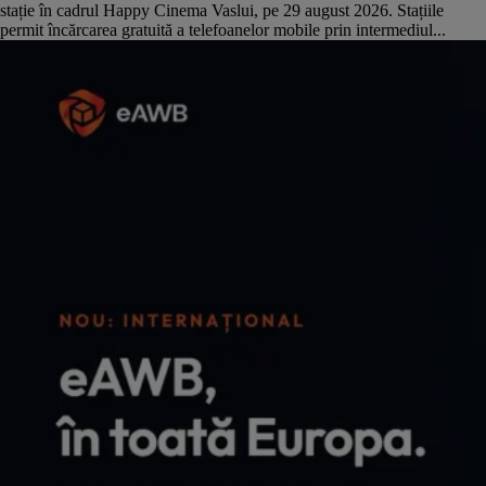
stație în cadrul Happy Cinema Vaslui, pe 29 august 2026. Stațiile
permit încărcarea gratuită a telefoanelor mobile prin intermediul...