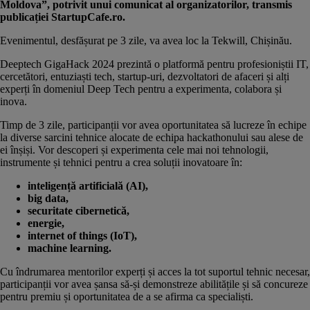
Moldova”, potrivit unui comunicat al organizatorilor, transmis
publicației StartupCafe.ro.
Evenimentul, desfășurat pe 3 zile, va avea loc la
Tekwill
, Chișinău.
Deeptech GigaHack 2024 prezintă o platformă pentru profesioniștii IT,
cercetători, entuziaști tech, startup-uri, dezvoltatori de afaceri și alți
experți în domeniul Deep Tech pentru a experimenta, colabora și
inova.
Timp de 3 zile, participanții vor avea oportunitatea să lucreze în echipe
la diverse sarcini tehnice alocate de echipa hackathonului sau alese de
ei înșiși. Vor descoperi și experimenta cele mai noi tehnologii,
instrumente și tehnici pentru a crea soluții inovatoare în:
inteligență artificială (AI),
big data,
securitate cibernetică,
energie,
internet of things (IoT),
machine learning.
Cu îndrumarea mentorilor experți și acces la tot suportul tehnic necesar,
participanții vor avea șansa să-și demonstreze abilitățile și să concureze
pentru premiu și oportunitatea de a se afirma ca specialiști.