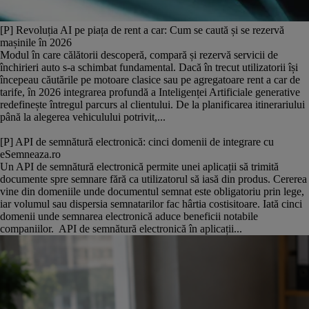
[P] Revoluția AI pe piața de rent a car: Cum se caută și se rezervă
mașinile în 2026
Modul în care călătorii descoperă, compară și rezervă servicii de
închirieri auto s-a schimbat fundamental. Dacă în trecut utilizatorii își
începeau căutările pe motoare clasice sau pe agregatoare rent a car de
tarife, în 2026 integrarea profundă a Inteligenței Artificiale generative
redefinește întregul parcurs al clientului. De la planificarea itinerariului
până la alegerea vehiculului potrivit,...
[P] API de semnătură electronică: cinci domenii de integrare cu
eSemneaza.ro
Un API de semnătură electronică permite unei aplicații să trimită
documente spre semnare fără ca utilizatorul să iasă din produs. Cererea
vine din domeniile unde documentul semnat este obligatoriu prin lege,
iar volumul sau dispersia semnatarilor fac hârtia costisitoare. Iată cinci
domenii unde semnarea electronică aduce beneficii notabile
companiilor. API de semnătură electronică în aplicații...