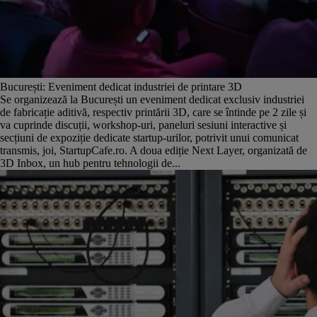
București: Eveniment dedicat industriei de printare 3D
Se organizează la București un eveniment dedicat exclusiv industriei
de fabricație aditivă, respectiv printării 3D, care se întinde pe 2 zile și
va cuprinde discuții, workshop-uri, paneluri sesiuni interactive și
secțiuni de expoziție dedicate startup-urilor, potrivit unui comunicat
transmis, joi, StartupCafe.ro. A doua ediție Next Layer, organizată de
3D Inbox, un hub pentru tehnologii de...