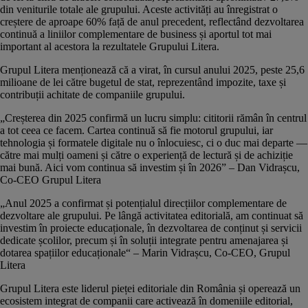
din veniturile totale ale grupului. Aceste activități au înregistrat o
creștere de aproape 60% față de anul precedent, reflectând dezvoltarea
continuă a liniilor complementare de business și aportul tot mai
important al acestora la rezultatele Grupului Litera.
Grupul Litera menționează că a virat, în cursul anului 2025, peste 25,6
milioane de lei către bugetul de stat, reprezentând impozite, taxe și
contribuții achitate de companiile grupului.
„Creșterea din 2025 confirmă un lucru simplu: cititorii rămân în centrul
a tot ceea ce facem. Cartea continuă să fie motorul grupului, iar
tehnologia și formatele digitale nu o înlocuiesc, ci o duc mai departe —
către mai mulți oameni și către o experiență de lectură și de achiziție
mai bună. Aici vom continua să investim și în 2026” – Dan Vidrașcu,
Co-CEO Grupul Litera
„Anul 2025 a confirmat și potențialul direcțiilor complementare de
dezvoltare ale grupului. Pe lângă activitatea editorială, am continuat să
investim în proiecte educaționale, în dezvoltarea de conținut și servicii
dedicate școlilor, precum și în soluții integrate pentru amenajarea și
dotarea spațiilor educaționale“ – Marin Vidrașcu, Co-CEO, Grupul
Litera
Grupul Litera este liderul pieței editoriale din România și operează un
ecosistem integrat de companii care activează în domeniile editorial,