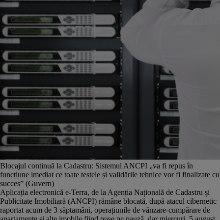
Blocajul continuă la Cadastru: Sistemul ANCPI „va fi repus în
funcțiune imediat ce toate testele și validările tehnice vor fi finalizate cu
succes” (Guvern)
Aplicația electronică e-Terra, de la Agenția Națională de Cadastru și
Publicitate Imobiliară (ANCPI) rămâne blocată, după atacul cibernetic
raportat acum de 3 săptamâni, operațiunile de vânzare-cumpărare de
apartamente și alte imobile fiind puse pe pauză, dar miercuri, 5 august