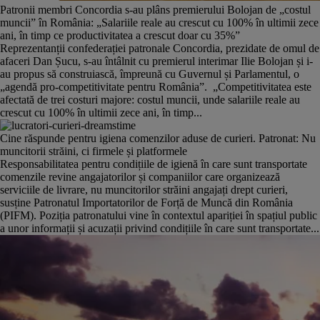
Patronii membri Concordia s-au plâns premierului Bolojan de „costul
muncii” în România: „Salariile reale au crescut cu 100% în ultimii zece
ani, în timp ce productivitatea a crescut doar cu 35%”
Reprezentanții confederației patronale Concordia, prezidate de omul de
afaceri Dan Șucu, s-au întâlnit cu premierul interimar Ilie Bolojan și i-
au propus să construiască, împreună cu Guvernul și Parlamentul, o
„agendă pro-competitivitate pentru România”. „Competitivitatea este
afectată de trei costuri majore: costul muncii, unde salariile reale au
crescut cu 100% în ultimii zece ani, în timp...
Cine răspunde pentru igiena comenzilor aduse de curieri. Patronat: Nu
muncitorii străini, ci firmele și platformele
Responsabilitatea pentru condițiile de igienă în care sunt transportate
comenzile revine angajatorilor și companiilor care organizează
serviciile de livrare, nu muncitorilor străini angajați drept curieri,
susține Patronatul Importatorilor de Forță de Muncă din România
(PIFM). Poziția patronatului vine în contextul apariției în spațiul public
a unor informații și acuzații privind condițiile în care sunt transportate...