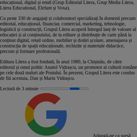
educațional, digital și retail (Grup Editorial Litera, Grup Media Litera,
Litera Educational, Elefant și Voxa).
Cu peste 330 de angajați și colaboratori specializați în domenii precum
editorial, educațional, financiar, comercial, marketing, tehnologie,
logistică și construcții, Grupul Litera acoperă întregul lanț de valoare al
educației și al conținutului, de la editare și distribuție de carte până la
conținut digital, retail online, mobilier și dotări școlare, amenajarea și
construcția de spații educaționale, rechizite și materiale didactice,
precum și formare profesională.
Editura Litera a fost fondată, în anul 1989, la Chișinău, de către
editorul și omul politic
Anatol
Vidrașcu
, un promotor al culturii române
pe cele două maluri ale Prutului. În prezent, Grupul Litera este condus
de fiii acestuia, Dan și Marin Vidrașcu.
Lectură de 3 minute
Adaugă-ne ca sursă