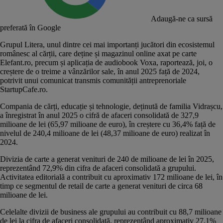
Adaugă-ne ca sursă
preferată în Google
Grupul Litera
, unul dintre cei mai importanți jucători din ecosistemul
românesc al cărții, care deține și magazinul online axat pe carte
Elefant.ro
, precum și aplicația de audiobook
Voxa
, raportează, joi, o
creștere de o treime a vânzărilor sale, în anul 2025 față de 2024,
potrivit unui comunicat transmis comunității antreprenoriale
StartupCafe.ro.
Compania de cărți, educație și tehnologie, deținută de familia Vidrașcu,
a înregistrat în anul 2025 o cifră de afaceri consolidată de 327,9
milioane de lei (65,97 milioane de euro), în creștere cu 36,4% față de
nivelul de 240,4 milioane de lei (48,37 milioane de euro) realizat în
2024.
Divizia de carte a generat venituri de 240 de milioane de lei în 2025,
reprezentând 72,9% din cifra de afaceri consolidată a grupului.
Activitatea editorială a contribuit cu aproximativ 172 milioane de lei, în
timp ce segmentul de retail de carte a generat venituri de circa 68
milioane de lei.
Celelalte divizii de business ale grupului au contribuit cu 88,7 milioane
de lei la cifra de afaceri consolidată, reprezentând aproximativ 27,1%