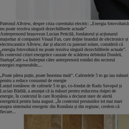
Patronul Allview, despre criza curentului electric: „Energia fotovoltaică
nu poate rezolva singură dezechilibrele actuale”
Antreprenorul brașovean Lucian Peticilă, fondatorul și acționarul
majoritar al companiei Visual Fan, care deține brandul de electronice și
electrocasnice Allview, dar și afaceri cu panouri solare, consideră că
„energia fotovoltaică nu poate rezolva singură dezechilibrele actuale”.
În contextul crizei energetice cauzate de scăderea debitului Dunării,
StartupCafe s-a îndreptat către antreprenorii români din sectorul
energiei regenerabile,...
„Poate părea puțin, poate însemna mult”. Cafenelele 5 to go iau măsuri
pentru a reduce consumul de energie
Lanțul românesc de cafenele 5 to go, co-fondat de Radu Savopol și
Lucian Bădilă, a anunțat că ia măsuri pentru reducerea risipei de
energie, în contextul în care România a declarat stare de alertă
energetică pentru luna august. „În contextul presiunilor tot mai mari
asupra sistemului energetic din România și din regiune, credem că
fiecare...