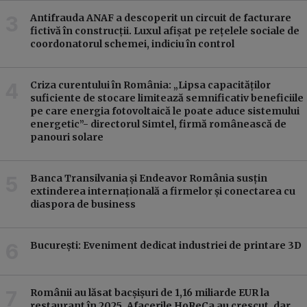
Antifrauda ANAF a descoperit un circuit de facturare
fictivă în construcții. Luxul afișat pe rețelele sociale de
coordonatorul schemei, indiciu în control
Criza curentului în România: „Lipsa capacităților
suficiente de stocare limitează semnificativ beneficiile
pe care energia fotovoltaică le poate aduce sistemului
energetic”- directorul Simtel, firmă românească de
panouri solare
Banca Transilvania și Endeavor România susțin
extinderea internațională a firmelor și conectarea cu
diaspora de business
București: Eveniment dedicat industriei de printare 3D
Bu
Românii au lăsat bacșișuri de 1,16 miliarde EUR la
restaurant în 2025. Afacerile HoReCa au crescut, dar