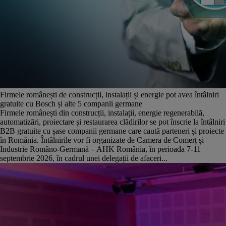
Firmele românești de construcții, instalații și energie pot avea întâlniri
gratuite cu Bosch și alte 5 companii germane
Firmele românești din construcții, instalații, energie regenerabilă,
automatizări, proiectare și restaurarea clădirilor se pot înscrie la întâlniri
B2B gratuite cu șase companii germane care caută parteneri și proiecte
în România. Întâlnirile vor fi organizate de Camera de Comerț și
Industrie Româno-Germană – AHK România, în perioada 7-11
septembrie 2026, în cadrul unei delegații de afaceri...