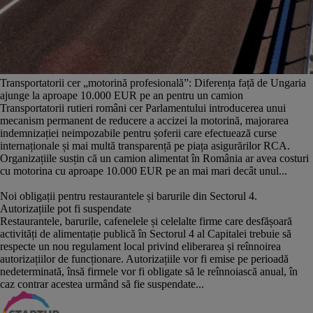
Transportatorii cer „motorină profesională”: Diferența față de Ungaria
ajunge la aproape 10.000 EUR pe an pentru un camion
Transportatorii rutieri români cer Parlamentului introducerea unui
mecanism permanent de reducere a accizei la motorină, majorarea
indemnizației neimpozabile pentru șoferii care efectuează curse
internaționale și mai multă transparență pe piața asigurărilor RCA.
Organizațiile susțin că un camion alimentat în România ar avea costuri
cu motorina cu aproape 10.000 EUR pe an mai mari decât unul...
Noi obligații pentru restaurantele și barurile din Sectorul 4.
Autorizațiile pot fi suspendate
Restaurantele, barurile, cafenelele și celelalte firme care desfășoară
activități de alimentație publică în Sectorul 4 al Capitalei trebuie să
respecte un nou regulament local privind eliberarea și reînnoirea
autorizațiilor de funcționare. Autorizațiile vor fi emise pe perioadă
nedeterminată, însă firmele vor fi obligate să le reînnoiască anual, în
caz contrar acestea urmând să fie suspendate...