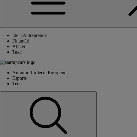
Idei | Antreprenori
Finanțări
Afaceri
Taxe
Anunțuri Proiecte Europene
Esports
Tech