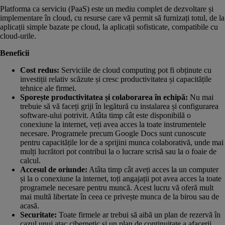
Platforma ca serviciu (PaaS) este un mediu complet de dezvoltare și
implementare în cloud, cu resurse care vă permit să furnizați totul, de la
aplicații simple bazate pe cloud, la aplicații sofisticate, compatibile cu
cloud-urile.
Beneficii
Cost redus:
Serviciile de cloud computing pot fi obținute cu
investiții relativ scăzute și cresc productivitatea și capacitățile
tehnice ale firmei.
Sporește productivitatea și colaborarea în echipă:
Nu mai
trebuie să vă faceți griji în legătură cu instalarea și configurarea
software-ului potrivit. Atâta timp cât este disponibilă o
conexiune la internet, veți avea acces la toate instrumentele
necesare. Programele precum Google Docs sunt cunoscute
pentru capacitățile lor de a sprijini munca colaborativă, unde mai
mulți lucrători pot contribui la o lucrare scrisă sau la o foaie de
calcul.
Accesul de oriunde:
Atâta timp cât aveți acces la un computer
și la o conexiune la internet, toți angajații pot avea acces la toate
programele necesare pentru muncă. Acest lucru vă oferă mult
mai multă libertate în ceea ce privește munca de la birou sau de
acasă.
Securitate:
Toate firmele ar trebui să aibă un plan de rezervă în
cazul unui atac cibernetic și un plan de continuitate a afacerii.