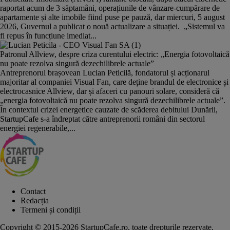
raportat acum de 3 săptamâni, operațiunile de vânzare-cumpărare de
apartamente și alte imobile fiind puse pe pauză, dar miercuri, 5 august
2026, Guvernul a publicat o nouă actualizare a situației. „Sistemul va
fi repus în funcțiune imediat...
Patronul Allview, despre criza curentului electric: „Energia fotovoltaică
nu poate rezolva singură dezechilibrele actuale”
Antreprenorul brașovean Lucian Peticilă, fondatorul și acționarul
majoritar al companiei Visual Fan, care deține brandul de electronice și
electrocasnice Allview, dar și afaceri cu panouri solare, consideră că
„energia fotovoltaică nu poate rezolva singură dezechilibrele actuale”.
În contextul crizei energetice cauzate de scăderea debitului Dunării,
StartupCafe s-a îndreptat către antreprenorii români din sectorul
energiei regenerabile,...
Contact
Redacția
Termeni și condiții
Copyright © 2015-2026 StartupCafe.ro, toate drepturile rezervate.