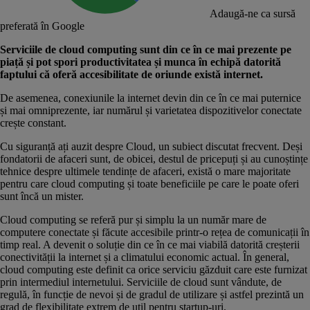
Adaugă-ne ca sursă
preferată în Google
Serviciile de cloud computing sunt din ce în ce mai prezente pe
piață și pot spori productivitatea și munca în echipă datorită
faptului că oferă accesibilitate de oriunde există internet.
De asemenea, conexiunile la internet devin din ce în ce mai puternice
și mai omniprezente, iar numărul și varietatea dispozitivelor conectate
crește constant.
Cu siguranță ați auzit despre Cloud, un subiect discutat frecvent. Deși
fondatorii de afaceri sunt, de obicei, destul de pricepuți și au cunoștințe
tehnice despre ultimele tendințe de afaceri, există o mare majoritate
pentru care cloud computing și toate beneficiile pe care le poate oferi
sunt încă un mister.
Cloud computing se referă pur și simplu la un număr mare de
computere conectate și făcute accesibile printr-o rețea de comunicații în
timp real. A devenit o soluție din ce în ce mai viabilă datorită creșterii
conectivității la internet și a climatului economic actual. În general,
cloud computing este definit ca orice serviciu găzduit care este furnizat
prin intermediul internetului. Serviciile de cloud sunt vândute, de
regulă, în funcție de nevoi și de gradul de utilizare și astfel prezintă un
grad de flexibilitate extrem de util pentru startup-uri.