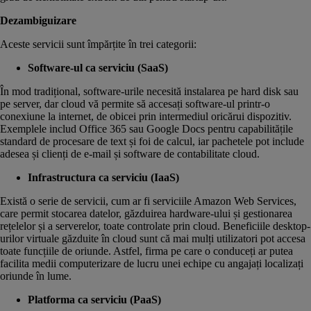
Dezambiguizare
Aceste servicii sunt împărțite în trei categorii:
Software-ul ca serviciu (SaaS)
În mod tradițional, software-urile necesită instalarea pe hard disk sau
pe server, dar cloud vă permite să accesați software-ul printr-o
conexiune la internet, de obicei prin intermediul oricărui dispozitiv.
Exemplele includ Office 365 sau Google Docs pentru capabilitățile
standard de procesare de text și foi de calcul, iar pachetele pot include
adesea și clienți de e-mail și software de contabilitate cloud.
Infrastructura ca serviciu (IaaS)
Există o serie de servicii, cum ar fi serviciile Amazon Web Services,
care permit stocarea datelor, găzduirea hardware-ului și gestionarea
rețelelor și a serverelor, toate controlate prin cloud. Beneficiile desktop-
urilor virtuale găzduite în cloud sunt că mai mulți utilizatori pot accesa
toate funcțiile de oriunde. Astfel, firma pe care o conduceți ar putea
facilita medii computerizare de lucru unei echipe cu angajați localizați
oriunde în lume.
Platforma ca serviciu (PaaS)