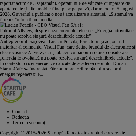
raportat acum de 3 săptamâni, operațiunile de vânzare-cumpărare de
apartamente și alte imobile fiind puse pe pauză, dar miercuri, 5 august
2026, Guvernul a publicat o nouă actualizare a situației. „Sistemul va
fi repus în funcțiune imediat...
Patronul Allview, despre criza curentului electric: „Energia fotovoltaică
nu poate rezolva singură dezechilibrele actuale”
Antreprenorul brașovean Lucian Peticilă, fondatorul și acționarul
majoritar al companiei Visual Fan, care deține brandul de electronice și
electrocasnice Allview, dar și afaceri cu panouri solare, consideră că
„energia fotovoltaică nu poate rezolva singură dezechilibrele actuale”.
În contextul crizei energetice cauzate de scăderea debitului Dunării,
StartupCafe s-a îndreptat către antreprenorii români din sectorul
energiei regenerabile,...
Contact
Redacția
Termeni și condiții
Copyright © 2015-2026 StartupCafe.ro, toate drepturile rezervate.