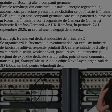
gratuite cu Bosch și alte 5 companii germane
Firmele românești din construcții, instalații, energie regenerabilă,
automatizări, proiectare și restaurarea clădirilor se pot înscrie la întâlniri
B2B gratuite cu șase companii germane care caută parteneri și proiecte
în România. Întâlnirile vor fi organizate de Camera de Comerț și
Industrie Româno-Germană – AHK România, în perioada 7-11
septembrie 2026, în cadrul unei delegații de afaceri...
București: Eveniment dedicat industriei de printare 3D
Se organizează la București un eveniment dedicat exclusiv industriei
de fabricație aditivă, respectiv printării 3D, care se întinde pe 2 zile și
va cuprinde discuții, workshop-uri, paneluri sesiuni interactive și
secțiuni de expoziție dedicate startup-urilor, potrivit unui comunicat
transmis, joi, StartupCafe.ro. A doua ediție Next Layer, organizată de
3D Inbox, un hub pentru tehnologii de...