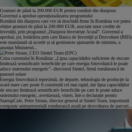
Granturi de până la 200.000 EUR pentru românii din diaspora:
Guvernul a aprobat operaționalizarea programului
Românii din diaspora care vor să deschidă firme în România vor putea
obține granturi de până la 200.000 EUR, asociate unor credite de
investiții, prin programul „Diaspora Investește Acasă”. Guvernul a
aprobat, joi, hotărârea prin care Banca de Investiții și Dezvoltare (BID)
este mandatată să acorde și să gestioneze ajutoarele de minimis, a
anunțat Ministerul...
Criza curentului în România: „Lipsa capacităților suficiente de stocare
limitează semnificativ beneficiile pe care energia fotovoltaică le poate
aduce sistemului energetic”- directorul Simtel, firmă românească de
panouri solare
Energia fotovoltaică reprezintă, de departe, tehnologia de producție la
scară mare care poate fi construită cel mai rapid, dar lipsa capacităților
de stocare limitează semnificativ beneficiile pe care le poate aduce
sistemului energetic, avertizează, vineri, într-o declarație pentru
StartupCafe, Petre Stoian, director general al Simtel Team, importantă
companie antreprenorială românească axată pe dezvoltarea de parcuri...