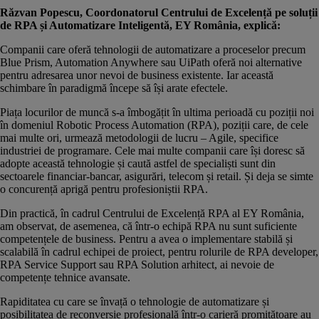
Răzvan Popescu, Coordonatorul Centrului de Excelență pe soluții
de RPA și Automatizare Inteligentă, EY România, explică:
Companii care oferă tehnologii de automatizare a proceselor precum
Blue Prism, Automation Anywhere sau UiPath oferă noi alternative
pentru adresarea unor nevoi de business existente. Iar această
schimbare în paradigmă începe să își arate efectele.
Piața locurilor de muncă s-a îmbogățit în ultima perioadă cu poziții noi
în domeniul Robotic Process Automation (RPA), poziții care, de cele
mai multe ori, urmează metodologii de lucru – Agile, specifice
industriei de programare. Cele mai multe companii care își doresc să
adopte această tehnologie și caută astfel de specialiști sunt din
sectoarele financiar-bancar, asigurări, telecom și retail. Și deja se simte
o concurență aprigă pentru profesioniștii RPA.
Din practică, în cadrul Centrului de Excelență RPA al EY România,
am observat, de asemenea, că într-o echipă RPA nu sunt suficiente
competențele de business. Pentru a avea o implementare stabilă și
scalabilă în cadrul echipei de proiect, pentru rolurile de RPA developer,
RPA Service Support sau RPA Solution arhitect, ai nevoie de
competențe tehnice avansate.
Rapiditatea cu care se învață o tehnologie de automatizare și
posibilitatea de reconversie profesională într-o carieră promițătoare au