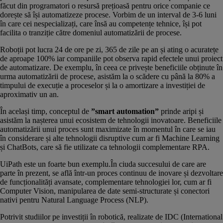
făcut din programatori o resursă prețioasă pentru orice companie ce
dorește să își automatizeze procese. Vorbim de un interval de 3-6 luni
în care cei nespecializați, care însă au competențe tehnice, își pot
facilita o tranziție către domeniul automatizării de procese.
Roboții pot lucra 24 de ore pe zi, 365 de zile pe an și ating o acuratețe
de aproape 100% iar companiile pot observa rapid efectele unui proiect
de automatizare. De exemplu, în ceea ce privește beneficiile obținute în
urma automatizării de procese, asistăm la o scădere cu până la 80% a
timpului de execuție a proceselor și la o amortizare a investiției de
aproximativ un an.
În același timp, conceptul de
”smart automation”
prinde aripi și
asistăm la nașterea unui ecosistem de tehnologii inovatoare. Beneficiile
automatizării unui proces sunt maximizate în momentul în care se iau
în considerare și alte tehnologii disruptive cum ar fi Machine Learning
și ChatBots, care să fie utilizate ca tehnologii complementare RPA.
UiPath este un foarte bun exemplu.În ciuda succesului de care are
parte în prezent, se află într-un proces continuu de inovare și dezvoltare
de funcționalități avansate, complementare tehnologiei lor, cum ar fi
Computer Vision, manipularea de date semi-structurate și conectori
nativi pentru Natural Language Process (NLP).
Potrivit studiilor pe investiții în robotică, realizate de IDC (International