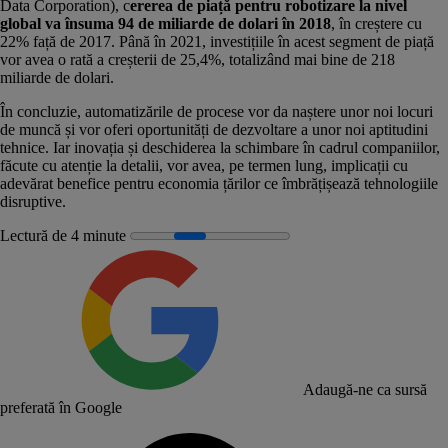
Data Corporation), c
ererea de piață pentru robotizare la nivel
global va însuma 94 de miliarde de dolari în 2018
, în creștere cu
22% față de 2017. Până în 2021, investițiile în acest segment de piață
vor avea o rată a creșterii de 25,4%, totalizând mai bine de 218
miliarde de dolari.
În concluzie, automatizările de procese vor da naștere unor noi locuri
de muncă și vor oferi oportunități de dezvoltare a unor noi aptitudini
tehnice. Iar inovația și deschiderea la schimbare în cadrul companiilor,
făcute cu atenție la detalii, vor avea, pe termen lung, implicații cu
adevărat benefice pentru economia țărilor ce îmbrățișează tehnologiile
disruptive.
Lectură de 4 minute
Adaugă-ne ca sursă
preferată în Google