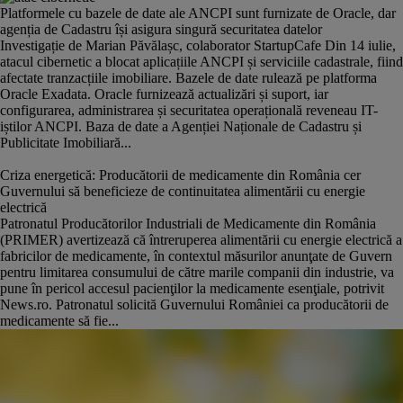
Platformele cu bazele de date ale ANCPI sunt furnizate de Oracle, dar
agenția de Cadastru își asigura singură securitatea datelor
Investigație de Marian Păvălașc, colaborator StartupCafe Din 14 iulie,
atacul cibernetic a blocat aplicațiile ANCPI și serviciile cadastrale, fiind
afectate tranzacțiile imobiliare. Bazele de date rulează pe platforma
Oracle Exadata. Oracle furnizează actualizări și suport, iar
configurarea, administrarea și securitatea operațională reveneau IT-
iștilor ANCPI. Baza de date a Agenției Naționale de Cadastru și
Publicitate Imobiliară...
Criza energetică: Producătorii de medicamente din România cer
Guvernului să beneficieze de continuitatea alimentării cu energie
electrică
Patronatul Producătorilor Industriali de Medicamente din România
(PRIMER) avertizează că întreruperea alimentării cu energie electrică a
fabricilor de medicamente, în contextul măsurilor anunţate de Guvern
pentru limitarea consumului de către marile companii din industrie, va
pune în pericol accesul pacienţilor la medicamente esenţiale, potrivit
News.ro. Patronatul solicită Guvernului României ca producătorii de
medicamente să fie...