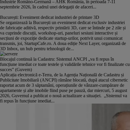
Industrie Româno-Germană – AHK România, în perioada 7-11
septembrie 2026, în cadrul unei delegații de afaceri...
București: Eveniment dedicat industriei de printare 3D
Se organizează la București un eveniment dedicat exclusiv industriei
de fabricație aditivă, respectiv printării 3D, care se întinde pe 2 zile și
va cuprinde discuții, workshop-uri, paneluri sesiuni interactive și
secțiuni de expoziție dedicate startup-urilor, potrivit unui comunicat
transmis, joi, StartupCafe.ro. A doua ediție Next Layer, organizată de
3D Inbox, un hub pentru tehnologii de...
Blocajul continuă la Cadastru: Sistemul ANCPI „va fi repus în
funcțiune imediat ce toate testele și validările tehnice vor fi finalizate cu
succes” (Guvern)
Aplicația electronică e-Terra, de la Agenția Națională de Cadastru și
Publicitate Imobiliară (ANCPI) rămâne blocată, după atacul cibernetic
raportat acum de 3 săptamâni, operațiunile de vânzare-cumpărare de
apartamente și alte imobile fiind puse pe pauză, dar miercuri, 5 august
2026, Guvernul a publicat o nouă actualizare a situației. „Sistemul va
fi repus în funcțiune imediat...