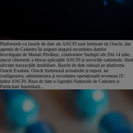
Platformele cu bazele de date ale ANCPI sunt furnizate de Oracle, dar
agenția de Cadastru își asigura singură securitatea datelor
Investigație de Marian Păvălașc, colaborator StartupCafe Din 14 iulie,
atacul cibernetic a blocat aplicațiile ANCPI și serviciile cadastrale, fiind
afectate tranzacțiile imobiliare. Bazele de date rulează pe platforma
Oracle Exadata. Oracle furnizează actualizări și suport, iar
configurarea, administrarea și securitatea operațională reveneau IT-
iștilor ANCPI. Baza de date a Agenției Naționale de Cadastru și
Publicitate Imobiliară...