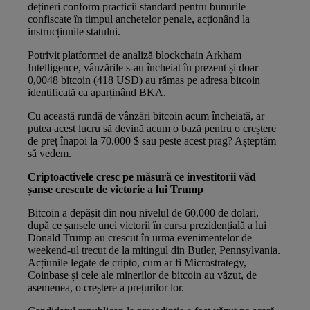
dețineri conform practicii standard pentru bunurile
confiscate în timpul anchetelor penale, acționând la
instrucțiunile statului.
Potrivit platformei de analiză blockchain Arkham
Intelligence, vânzările s-au încheiat în prezent și doar
0,0048 bitcoin (418 USD) au rămas pe adresa bitcoin
identificată ca aparținând BKA.
Cu această rundă de vânzări bitcoin acum încheiată, ar
putea acest lucru să devină acum o bază pentru o creștere
de preț înapoi la 70.000 $ sau peste acest prag? Așteptăm
să vedem.
Criptoactivele cresc pe măsură ce investitorii văd
șanse crescute de victorie a lui Trump
Bitcoin a depășit din nou nivelul de 60.000 de dolari,
după ce șansele unei victorii în cursa prezidențială a lui
Donald Trump au crescut în urma evenimentelor de
weekend-ul trecut de la mitingul din Butler, Pennsylvania.
Acțiunile legate de cripto, cum ar fi Microstrategy,
Coinbase și cele ale minerilor de bitcoin au văzut, de
asemenea, o creștere a prețurilor lor.