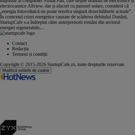
majoritar al companiei Visual Fan, care deține brandul de electronice și
electrocasnice Allview, dar și afaceri cu panouri solare, consideră că
„energia fotovoltaică nu poate rezolva singură dezechilibrele actuale”.
În contextul crizei energetice cauzate de scăderea debitului Dunării,
StartupCafe s-a îndreptat către antreprenorii români din sectorul
energiei regenerabile,...
Contact
Redacția
Termeni și condiții
Copyright © 2015-2026 StartupCafe.ro, toate drepturile rezervate.
Modifică setările de cookie