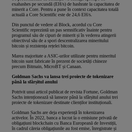
exahashes pe secundă (EH/s) de hashrate la capacitatea de
minerit a Core. Pentru a pune în context capacitatea totală
actuală a Core Scientific este de 24,6 EH/s.
Din punctul de vedere al Block, acordul cu Core
Scientific reprezintă un pas semnificativ înainte pentru
programul său de cipuri de minerit și în vederea atingerii
obiectivul său de a spori descentralizarea mineritului
bitcoin și rezistența rețelei bitcoin.
Marea majoritate a ASIC-urilor utilizate pentru mineritul
bitcoin sunt fabricate în prezent de societăți chineze
precum Bitmain, MicroBT și Canaan.
Goldman Sachs va lansa trei proiecte de tokenizare
până la sfârșitul anului
Potrivit unui
articol
publicat de revista Fortune, Goldman
Sachs intenționează să lanseze până la sfârșitul anului trei
proiecte de tokenizare destinate clienților instituționali.
Goldman Sachs are deja experiență în tokenizarea
activelor. În 2022, banca a lucrat la o emisiune privată de
obligațiuni blockchain cu Banca Europeană de Investiții,
în cadrul căreia obligațiunile au fost emise, înregistrate și