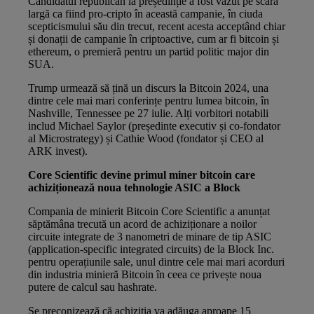
Candidatul republican la președinție a fost văzut pe scară
largă ca fiind pro-cripto în această campanie, în ciuda
scepticismului său din trecut, recent acesta acceptând chiar
și donații de campanie în criptoactive, cum ar fi bitcoin și
ethereum, o premieră pentru un partid politic major din
SUA.
Trump urmează să țină un discurs la Bitcoin 2024, una
dintre cele mai mari conferințe pentru lumea bitcoin, în
Nashville, Tennessee pe 27 iulie. Alți vorbitori notabili
includ Michael Saylor (președinte executiv și co-fondator
al Microstrategy) și Cathie Wood (fondator și CEO al
ARK invest).
Core Scientific devine primul miner bitcoin care
achiziționează noua tehnologie ASIC a Block
Compania de minierit Bitcoin Core Scientific
a anunțat
săptămâna trecută un acord de achiziționare a noilor
circuite integrate de 3 nanometri de minare de tip ASIC
(application-specific integrated circuits) de la Block Inc.
pentru operațiunile sale, unul dintre cele mai mari acorduri
din industria minieră Bitcoin în ceea ce privește noua
putere de calcul sau hashrate.
Se preconizează că achiziția va adăuga aproape 15