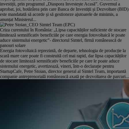
investiții, prin programul „Diaspora Investește Acasă”. Guvernul a
aprobat, joi, hotărârea prin care Banca de Investiții și Dezvoltare (BID)
este mandatată să acorde și să gestioneze ajutoarele de minimis, a
anunțat Ministerul...
Criza curentului în România: „Lipsa capacităților suficiente de stocare
limitează semnificativ beneficiile pe care energia fotovoltaică le poate
aduce sistemului energetic”- directorul Simtel, firmă românească de
panouri solare
Energia fotovoltaică reprezintă, de departe, tehnologia de producție la
scară mare care poate fi construită cel mai rapid, dar lipsa capacităților
de stocare limitează semnificativ beneficiile pe care le poate aduce
sistemului energetic, avertizează, vineri, într-o declarație pentru
StartupCafe, Petre Stoian, director general al Simtel Team, importantă
companie antreprenorială românească axată pe dezvoltarea de parcuri...