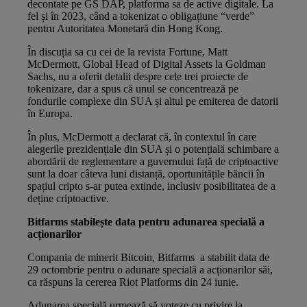
decontate pe GS DAP, platforma sa de active digitale. La
fel și în 2023, când a tokenizat o obligațiune “verde”
pentru Autoritatea Monetară din Hong Kong.
În discuția sa cu cei de la revista Fortune, Matt
McDermott, Global Head of Digital Assets la Goldman
Sachs, nu a oferit detalii despre cele trei proiecte de
tokenizare, dar a spus că unul se concentrează pe
fondurile complexe din SUA și altul pe emiterea de datorii
în Europa.
În plus, McDermott a declarat că, în contextul în care
alegerile prezidențiale din SUA și o potențială schimbare a
abordării de reglementare a guvernului față de criptoactive
sunt la doar câteva luni distanță, oportunitățile băncii în
spațiul cripto s-ar putea extinde, inclusiv posibilitatea de a
deține criptoactive.
Bitfarms stabilește data pentru adunarea specială a
acționarilor
Compania de minerit Bitcoin, Bitfarms a stabilit data de
29 octombrie pentru o adunare specială a acționarilor săi,
ca răspuns la cererea Riot Platforms din 24 iunie.
Adunarea specială urmează să voteze cu privire la