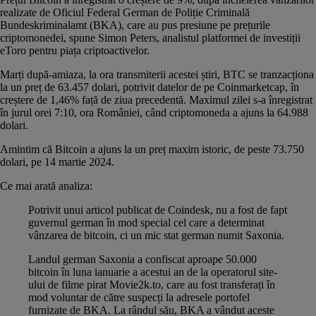
realizate de Oficiul Federal German de Poliție Criminală
Bundeskriminalamt (BKA), care au pus presiune pe prețurile
criptomonedei, spune Simon Peters, analistul platformei de investiții
eToro pentru piața criptoactivelor.
Marți după-amiaza, la ora transmiterii acestei știri, BTC se tranzacționa
la un preț de 63.457 dolari, potrivit datelor de pe
Coinmarketcap
, în
creștere de 1,46% față de ziua precedentă. Maximul zilei s-a înregistrat
în jurul orei 7:10, ora României, când criptomoneda a ajuns la 64.988
dolari.
Amintim că Bitcoin a ajuns la un preț maxim istoric, de peste 73.750
dolari, pe 14 martie 2024.
Ce mai arată analiza:
Potrivit unui articol publicat de
Coindesk
, nu a fost de fapt
guvernul german în mod special cel care a determinat
vânzarea de bitcoin, ci un mic stat german numit Saxonia.
Landul german Saxonia a confiscat aproape 50.000
bitcoin în luna ianuarie a acestui an de la operatorul site-
ului de filme pirat Movie2k.to, care au fost transferați în
mod voluntar de către suspecți la adresele portofel
furnizate de BKA. La rândul său, BKA a vândut aceste