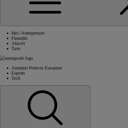
Idei | Antreprenori
Finanțări
Afaceri
Taxe
Anunțuri Proiecte Europene
Esports
Tech