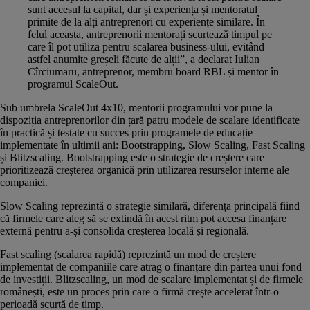
sunt accesul la capital, dar și experiența și mentoratul
primite de la alți antreprenori cu experiențe similare. În
felul aceasta, antreprenorii mentorați scurtează timpul pe
care îl pot utiliza pentru scalarea business-ului, evitând
astfel anumite greșeli făcute de alții”, a declarat Iulian
Cîrciumaru, antreprenor, membru board RBL și mentor în
programul ScaleOut.
Sub umbrela ScaleOut 4x10, mentorii programului vor pune la
dispoziția antreprenorilor din țară patru modele de scalare identificate
în practică și testate cu succes prin programele de educație
implementate în ultimii ani: Bootstrapping, Slow Scaling, Fast Scaling
și Blitzscaling. Bootstrapping este o strategie de creștere care
prioritizează creșterea organică prin utilizarea resurselor interne ale
companiei.
Slow Scaling reprezintă o strategie similară, diferența principală fiind
că firmele care aleg să se extindă în acest ritm pot accesa finanțare
externă pentru a-și consolida creșterea locală și regională.
Fast scaling (scalarea rapidă) reprezintă un mod de creștere
implementat de companiile care atrag o finanțare din partea unui fond
de investiții. Blitzscaling, un mod de scalare implementat și de firmele
românești, este un proces prin care o firmă crește accelerat într-o
perioadă scurtă de timp.