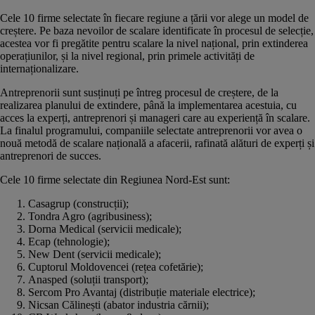
Cele 10 firme selectate în fiecare regiune a țării vor alege un model de
creștere. Pe baza nevoilor de scalare identificate în procesul de selecție,
acestea vor fi pregătite pentru scalare la nivel național, prin extinderea
operațiunilor, și la nivel regional, prin primele activități de
internaționalizare.
Antreprenorii sunt susținuți pe întreg procesul de creștere, de la
realizarea planului de extindere, până la implementarea acestuia, cu
acces la experți, antreprenori și manageri care au experiență în scalare.
La finalul programului, companiile selectate antreprenorii vor avea o
nouă metodă de scalare națională a afacerii, rafinată alături de experți și
antreprenori de succes.
Cele 10 firme selectate din Regiunea Nord-Est sunt:
Casagrup (construcții);
Tondra Agro (agribusiness);
Dorna Medical (servicii medicale);
Ecap (tehnologie);
New Dent (servicii medicale);
Cuptorul Moldovencei (rețea cofetărie);
Anasped (soluții transport);
Sercom Pro Avantaj (distribuție materiale electrice);
Nicsan Călinești (abator industria cărnii);