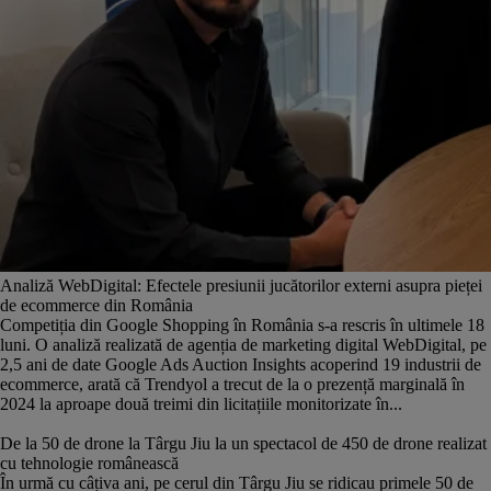
Analiză WebDigital: Efectele presiunii jucătorilor externi asupra pieței
de ecommerce din România
Competiția din Google Shopping în România s-a rescris în ultimele 18
luni. O analiză realizată de agenția de marketing digital WebDigital, pe
2,5 ani de date Google Ads Auction Insights acoperind 19 industrii de
ecommerce, arată că Trendyol a trecut de la o prezență marginală în
2024 la aproape două treimi din licitațiile monitorizate în...
De la 50 de drone la Târgu Jiu la un spectacol de 450 de drone realizat
cu tehnologie românească
În urmă cu câțiva ani, pe cerul din Târgu Jiu se ridicau primele 50 de