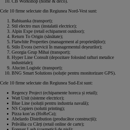
CB Workshop (home & deco).
Cele 10 firme selectate din Regiunea Nord-Vest sunt:
Babiuanka (transport);
Stil electro max (instalatii electrice);
Alpin Expe (retail echipament outdoor);
Return To Origin (sănătate);
Flatwhite Properties (management al proprietăților);
Stilo Evora (servicii în managementul deșeurilor);
Georgia Grup Mihai (transport);
Hyper Line Consult (depozitare folosind rafturi metalice
industriale);
Alucim Logistic (transport);
BNG Smart Solutions (soluție pentru monitorizare GPS).
Cele 10 firme selectate din Regiunea Sud-Est sunt:
Regency Project (echipamente horeca și retail);
Watt Unit (sisteme electrice);
Blue Line (soluții pentru industria navală);
NS Copiers (solutii printing);
Pizza kon’as (HoReCa);
Abelardo Distribution (producător construcții);
Prăvălia cu Cărți (retail online de carte);
Forever Lash (cosmetică de nișă);