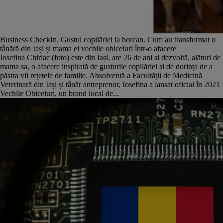
Business CheckIn. Gustul copilăriei la borcan. Cum au transformat o
tânără din Iași și mama ei vechile obiceiuri într-o afacere
Iosefina Chiriac (foto) este din Iași, are 26 de ani și dezvoltă, alături de
mama sa, o afacere inspirată de gusturile copilăriei și de dorința de a
păstra vii rețetele de familie. Absolventă a Facultății de Medicină
Veterinară din Iași și tânăr antreprenor, Iosefina a lansat oficial în 2021
Vechile Obiceiuri, un brand local de...