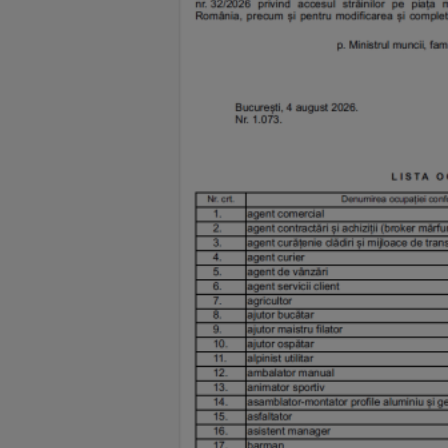
65% dintre cei care sunt sau vor fi în căutarea unei locuințe în perioada
următoare caută
apartamente cu două camere
,
în timp ce 38%
caută garsoniere, iar 20% caută apartamente cu trei camere.
De asemenea,
93% dintre respondenții studiului își propun să
găsească o locuință de închiriat pe platformele online cu anunțuri
imobiliare
,
28% doresc să închirieze un imobil cu ajutorul unui
agent imobiliar, în timp ce 26% își propun să închirieze o locuință
prin intermediul cunoștințelor.
Întrebați ce perioadă de timp și-ar dori să locuiască cu chirie, 47%
dintre respondenții studiului au afirmat că iau în considerare închirierea
pe o perioadă nedeterminată, în timp ce 25% au în gând o perioadă fixă
de peste 12 luni, pentru 15% nu contează perioada în care vor locui cu
chirie, iar 13% intenționează să închirieze un imobil pentru o perioadă
fixă de până la 12 luni.
La acest capitol, datele sunt aproape similare cu cele obținute în anul
2023, în cadrul aceluiași studiu, fapt care ilustrează că românii își
mențin preferințele și comportamentele de închiriere relativ constante în
timp.
În luna iulie a acestui an, chiriile au înregistrat o creștere semnificativă
de 14% comparativ cu aceeași perioadă din 2023, conform datelor
Storia. Această tendință de creștere a prețurilor este reflectată și în
bugetele alocate de respondenții care caută locuințe de închiriat.