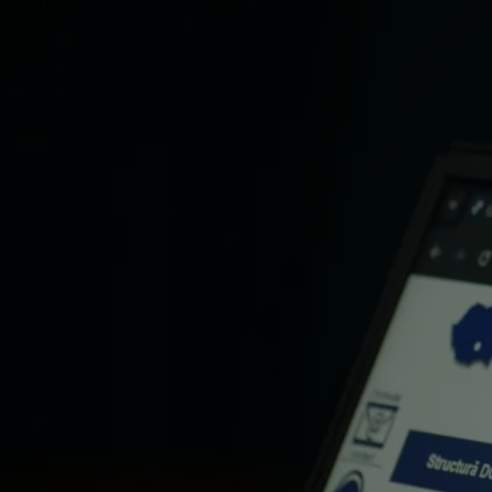
de la 18% în 2023 la 19% în 2024. Așadar, există o tendință în creștere
a studenților de a opta pentru locuitul pe cont propriu. În același timp,
respondenții care nu sunt studenți au declarat în proporție de 30% că
vor locui singuri, 25% vor locui împreună cu partenerul/a de cuplu, iar
23% vor locui și împreună cu copiii, având deja întemeiată o familie.
Conform sondajului, studenții au continuat să prioritizeze
încadrarea
în bugetul disponibil atunci când aleg o locuință de închiriat
(68%)
, deși acest criteriu a scăzut ușor față de 2023 (70%).
Apropierea de universitate rămâne pe locul al doilea
, cu 12% în
2024 față de 13% în 2023, iar
nevoia de intimitate
se menține
constantă, pe locul al treilea, cu 8% în ambii ani.
Accesul la
transportul în comun
a devenit mai important în 2024, fiind
menționat de 5% dintre studenți comparativ cu doar 2% în 2023,
reflectând o creștere a valorii atribuite accesibilității transportului
public.
Confortul și curățenia au rămas constante
, cu 3% și respectiv 2%
dintre respondenți în ambii ani, indicând o stabilitate în cerințele
privitoare la calitatea locuințelor.
Top 5 lucruri de care țin cont studenții din România când închiriază o
locuință
În momentul actual, topul celor mai importante cinci aspecte pentru