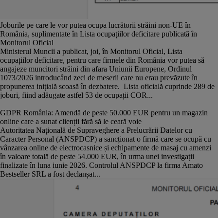
Astfel,
41%
dintre respondenți ar aloca în prezent între
201 și 300 de
euro pentru chirie, iar 39% dispun de un buget cuprins între 301
Joburile pe care le vor putea ocupa lucrătorii străini non-UE în
și 400 de euro.
România, suplimentate în Lista ocupațiilor deficitare publicată în
În schimb, doar
22% dintre aceștia alocă între 100 și
200 de euro.
Monitorul Oficial
Comparativ cu anul trecut, când doar
30% dintre
respondenți aveau un buget de 301-400 de euro
Ministerul Muncii a publicat, joi, în Monitorul Oficial, Lista
, se observă o
creștere a sumei disponibile pentru închiriere, ceea ce sugerează că
ocupațiilor deficitare, pentru care firmele din România vor putea să
locatarii vor aloca mai mult pentru a găsi o locuință potrivită.
angajeze muncitori străini din afara Uniunii Europene, Ordinul
1073/2026 introducând zeci de meserii care nu erau prevăzute în
Ce așteptări au românii în 2024 de la proprietarii de la închiriază
propunerea inițială scoasă în dezbatere. Lista oficială cuprinde 289 de
locuințele
joburi, fiind adăugate astfel 53 de ocupații COR...
În relația cu proprietarii, respondenții studiului își doresc în principal
GDPR România: Amendă de peste 50.000 EUR pentru un magazin
aceleași lucruri ca și anul trecut:
online care a sunat clienții fără să le ceară voie
Autoritatea Națională de Supraveghere a Prelucrării Datelor cu
un preț corect pentru închiriere (60%);
Caracter Personal (ANSPDCP) a sancționat o firmă care se ocupă cu
proprietari neintruzivi care să nu-i viziteze fără să-i anunțe
vânzarea online de electrocasnice și echipamente de masaj cu amenzi
în prealabil (26%);
în valoare totală de peste 54.000 EUR, în urma unei investigații
încheierea unui contract de închiriere (11%):
finalizate în luna iunie 2026. Controlul ANSPDCP la firma Amato
receptivitate din partea proprietarilor la cererile de
Bestseller SRL a fost declanșat...
îmbunătățire a locuinței (1%).
Când vine vorba despre așteptările pe care le au de la locuința pe care
o vor închiria, amintim ca imobilul să fie complet mobilat (63%), iar
mobilierul să fie modern (11%). De asemenea, respondenții se așteaptă