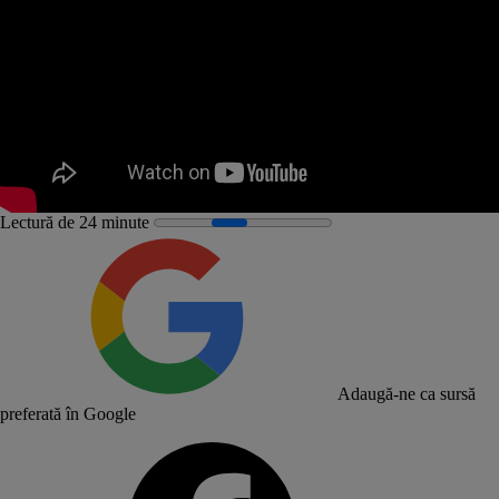
Codul civil, Codul de procedură civilă, Legea locuinței și ordonanța
pentru protecția chiriașilor stabilesc o serie de drepturi și obligații
pentru proprietari și chiriași, în România.
Contractele de închiriere sunt denumite oficial contracte de locațiune,
conform Codului civil, care definește aceste înțelegeri între proprietari
și chiriași:
Locaţiunea este contractul prin care o parte, numită locator, se obligă să
asigure celeilalte părţi, numite locatar, folosinţa unui bun pentru o
anumită perioadă, în schimbul unui preţ, denumit chirie (art. 1777 din
Lectură de 24 minute
Codul Civil).
Pentru detalii, avem secțiunea V a
Codului Civil
. Scurtă selecție de
prevederi:
Articolul 1.804. Obligaţia de a permite examinarea bunului.
Locatarul (chiriașul) este obligat să permită examinarea bunului
de către locator (proprietar) la intervale de timp rezonabile în
raport cu natura şi destinaţia bunului, precum şi de către cei care
Adaugă-ne ca sursă
doresc să îl cumpere sau care, la încetarea contractului, doresc să
preferată în Google
îl ia în locaţiune, fără însă ca prin aceasta să i se cauzeze o
stânjenire nejustificată a folosinţei bunului.
Articolul 1.825. Denunţarea închirierii încheiate pe durată
determinată. Dacă închirierea este pe durată determinată,