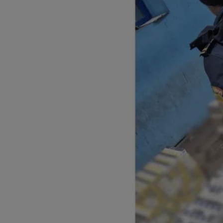
Nu este de mirare că luna septembrie adună cea mai mare activitate pe
piața de închirieri, mai ales în marile orașe universitare: studenții încep
facultatea la 1 octombrie și trebuie să-și facă rost de cazare, dacă vin
din alte localități.