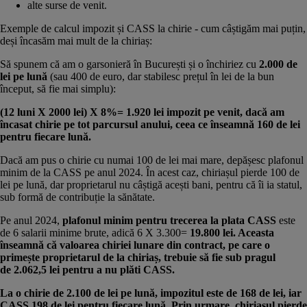
alte surse de venit.
Exemple de calcul impozit și CASS la chirie - cum câștigăm mai puțin,
deși încasăm mai mult de la chiriaș:
Să spunem că am o garsonieră în București și o închiriez cu
2.000 de
lei pe lună
(sau 400 de euro, dar stabilesc prețul în lei de la bun
început, să fie mai simplu):
(12 luni X 2000 lei) X 8%= 1.920 lei impozit pe venit, dacă am
încasat chirie pe tot parcursul anului, ceea ce înseamnă 160 de lei
pentru fiecare lună.
Dacă am pus o chirie cu numai 100 de lei mai mare, depășesc plafonul
minim de la CASS pe anul 2024. În acest caz, chiriașul pierde 100 de
lei pe lună, dar proprietarul nu câștigă acești bani, pentru că îi ia statul,
sub formă de contribuție la sănătate.
Pe anul 2024,
plafonul minim pentru trecerea la plata CASS
este
de 6 salarii minime brute, adică 6 X 3.300=
19.800 lei. Aceasta
înseamnă că valoarea chiriei lunare din contract, pe care o
primește proprietarul de la chiriaș, trebuie să fie sub pragul
de 2.062,5 lei pentru a nu plăti CASS.
La o chirie de 2.100 de lei pe lună, impozitul este de 168 de lei, iar
CASS 198 de lei pentru fiecare lună. Prin urmare, chiriașul pierde