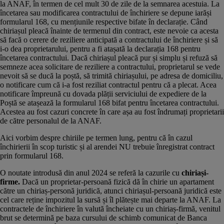
la ANAF, în termen de cel mult 30 de zile de la semnarea acestuia. La
încetarea sau modificarea contractului de închiriere se depune iarăși
formularul 168, cu mențiunile respective bifate în declarație. Când
chiriașul pleacă înainte de termenul din contract, este nevoie ca acesta
să facă o cerere de reziliere anticipată a contractului de închiriere și să
i-o dea proprietarului, pentru a fi atașată la declarația 168 pentru
încetarea contractului. Dacă chiriașul pleacă pur și simplu și refuză să
semneze acea solicitare de reziliere a contractului, proprietarul se vede
nevoit să se ducă la poștă, să trimită chiriașului, pe adresa de domiciliu,
o notificare cum că i-a fost reziliat contractul pentru că a plecat. Acea
notificare împreună cu dovada plății serviciului de expediere de la
Poștă se atașează la formularul 168 bifat pentru încetarea contractului.
Acestea au fost cazuri concrete în care așa au fost îndrumați proprietarii
de către personalul de la ANAF.
Aici vorbim despre chiriile pe termen lung, pentru că în cazul
închirierii în scop turistic și al arendei NU trebuie înregistrat contract
prin formularul 168.
O noutate introdusă din anul 2024 se referă la cazurile cu
chiriași-
firme.
Dacă un proprietar-persoană fizică dă în chirie un apartament
către un chiriaș-personă juridică, atunci chiriașul-persoană juridică este
cel care reține impozitul la sursă și îl plătește mai departe la ANAF. La
contractele de închiriere în valută încheiate cu un chiriaș-firmă, venitul
brut se determină pe baza cursului de schimb comunicat de
Banca