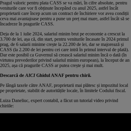
Pragul valoric pentru plata CASS se va mări, în cifre absolute, pentru
veniturile care vor fi obținute începând cu anul 2025, astfel încât
proprietarii care încep acum un contract de închiriere vor avea condiții
ceva mai avantajoase pentru a pune un preț mai mare, astfel încât să se
încadreze în pragurile CASS.
Deja de la 1 iulie 2024, salariul minim brut pe economie a crescut la
3.700 de lei, așa că, din start, pentru veniturile încasate în 2024 primul
prag, de 6 salarii minime crește la 22.200 de lei, dar se majorează și
CASS (la 2.200 de lei pentru cei care intră în primul interval de plată).
Dar este posibil ca Guvernul să crească salariul minim încă o dată (în
virtutea prevederilor privind
salariul minim european
), la început de an
2025, așa că pragurile CASS ar putea crește și mai mult.
Descarcă de
AICI
Ghidul ANAF pentru chirii.
Pe lângă taxele către ANAF, proprietarii mai plătesc și impozitul local
pe proprietate, stabilit de autoritățile locale, în limitele
Codului fiscal.
Luiza Daneliuc
, expert contabil, a făcut un tutorial video privind
chiriile:
Obligații legale pentru proprietari și chiriași - de la evacuare la garanție
și alte aspecte legate de contractele de închiriere