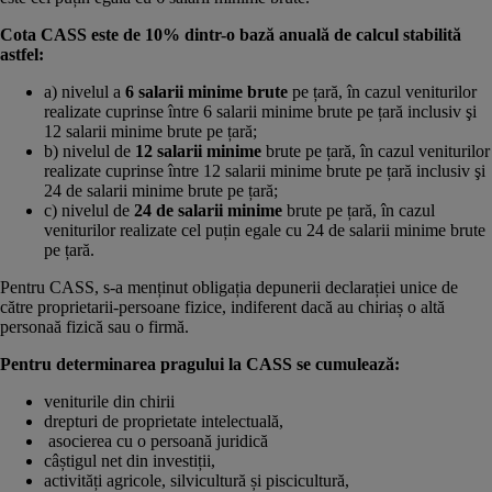
Cota CASS este de 10% dintr-o bază anuală de calcul stabilită
astfel:
a) nivelul a
6 salarii minime brute
pe țară, în cazul veniturilor
realizate cuprinse între 6 salarii minime brute pe țară inclusiv şi
12 salarii minime brute pe țară;
b) nivelul de
12 salarii minime
brute pe țară, în cazul veniturilor
realizate cuprinse între 12 salarii minime brute pe țară inclusiv şi
24 de salarii minime brute pe țară;
c) nivelul de
24 de salarii minime
brute pe țară, în cazul
veniturilor realizate cel puțin egale cu 24 de salarii minime brute
pe țară.
Pentru CASS, s-a menținut obligația depunerii declarației unice de
către proprietarii-persoane fizice, indiferent dacă au chiriaș o altă
personaă fizică sau o firmă.
Pentru determinarea pragului la CASS se cumulează:
veniturile din chirii
drepturi de proprietate intelectuală,
asocierea cu o persoană juridică
câștigul net din investiții,
activități agricole, silvicultură și piscicultură,