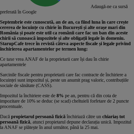
Adaugă-ne ca sursă
preferată în Google
Septembrie este cunoscută, an de an, ca fiind luna în care crește
cererea de locuințe cu chirie în București și alte orașe mari din
România și poate este util ca românii care fac un ban din aceste
chirii să cunoască impozitele și alte obligații legale în domeniu.
StarupCafe trece în revistă câteva aspecte fiscale și legale privind
închirierea apartamentelor pe termen lung:
Ce taxe vrea ANAF de la proprietarii care își dau în chirie
apartamentele
Sarcinile fiscale pentru proprietarii care fac contracte de închiriere a
locuinței sunt impozitul și, peste un anumit prag valoric, contribuțiile
sociale de sănătate (CASS).
Impozitul la închiriere este de
8%
pe an, pentru că din cota de
impozitare de 10% se deduc (se scad) cheltuieli forfetare de 2 puncte
procentuale.
Dacă
propietarul persoană fizică
închiriază către un
chiariaș tot
persoană fizică
, atunci propietarul depune declarația unică. Impozitul
la ANAF se plătește în anul următor, până la 25 mai.