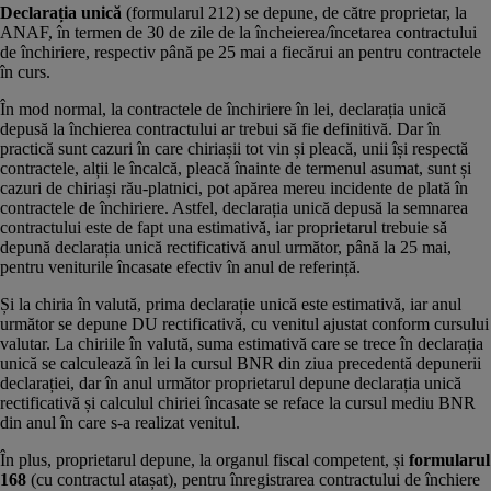
Declarația unică
(formularul 212) se depune, de către proprietar, la
ANAF, în termen de 30 de zile de la încheierea/încetarea contractului
de închiriere, respectiv până pe 25 mai a fiecărui an pentru contractele
în curs.
În mod normal, la contractele de închiriere în lei, declarația unică
depusă la închierea contractului ar trebui să fie definitivă. Dar în
practică sunt cazuri în care chiriașii tot vin și pleacă, unii își respectă
contractele, alții le încalcă, pleacă înainte de termenul asumat, sunt și
cazuri de chiriași rău-platnici, pot apărea mereu incidente de plată în
contractele de închiriere. Astfel, declarația unică depusă la semnarea
contractului este de fapt una estimativă, iar proprietarul trebuie să
depună declarația unică rectificativă anul următor, până la 25 mai,
pentru veniturile încasate efectiv în anul de referință.
Și la chiria în valută, prima declarație unică este estimativă, iar anul
următor se depune DU rectificativă, cu venitul ajustat conform cursului
valutar. La chiriile în valută, suma estimativă care se trece în declarația
unică se calculează în lei la cursul BNR din ziua precedentă depunerii
declarației, dar în anul următor proprietarul depune declarația unică
rectificativă și calculul chiriei încasate se reface la cursul mediu BNR
din anul în care s-a realizat venitul.
În plus, proprietarul depune, la organul fiscal competent, și
formularul
168
(cu contractul atașat), pentru înregistrarea contractului de închiere