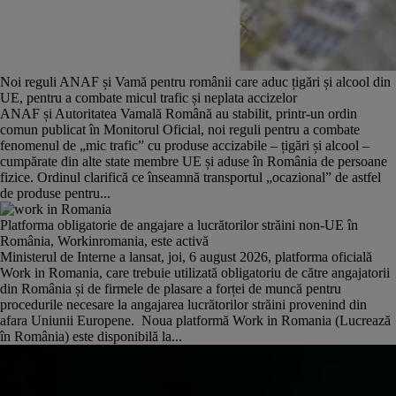
Potrivit unui
sondaj
realizat de platforma Storia în anul 2024,
44%
dintre studenți au la dispoziție un buget între 201 și 300 de euro
pentru chiria lunară
, fără costurile de întreținere, o creștere ușoară
față de 42% în 2023.
Noi reguli ANAF și Vamă pentru românii care aduc țigări și alcool din
UE, pentru a combate micul trafic și neplata accizelor
De asemenea,
43% dintre studenți au un buget între 301 și 400 de
ANAF și Autoritatea Vamală Română au stabilit, printr-un ordin
euro
, comparativ cu 35% în anul precedent.
Procentajul celor cu un
comun publicat în Monitorul Oficial, noi reguli pentru a combate
buget cuprins între 100 și 200 de euro a scăzut ușor, de la 26% în
fenomenul de „mic trafic” cu produse accizabile – țigări și alcool –
2023 la 24% în 2024.
Aceste schimbări ilustrează o creștere generală a
cumpărate din alte state membre UE și aduse în România de persoane
bugetului disponibil pentru chirie în rândul studenților.
fizice. Ordinul clarifică ce înseamnă transportul „ocazional” de astfel
de produse pentru...
Analizând datele obținute de la
respondenții non-studenți
, se observă
că și în cazul lor
majoritatea (38%) alocă pentru chiria lunară între
Platforma obligatorie de angajare a lucrătorilor străini non-UE în
201-300 de euro
, urmați fiind de cei care au
disponibili pentru chirie
România, Workinromania, este activă
între 301-400 de euro (35%)
, dar și de cei care aloca între
100-200
Ministerul de Interne a lansat, joi, 6 august 2026, platforma oficială
de euro
(19%).
Work in Romania, care trebuie utilizată obligatoriu de către angajatorii
din România și de firmele de plasare a forței de muncă pentru
În 2024, cei mai mulți dintre respondenții studenți preferă să locuiască
procedurile necesare la angajarea lucrătorilor străini provenind din
singuri (39%), o creștere față de 36% în 2023.
afara Uniunii Europene. Noua platformă Work in Romania (Lucrează
în România) este disponibilă la...
Apoi urmează îndeaproape studenții care aleg să locuiască împreună cu
un prieten sau o prietenă (36%), comparativ cu 37% în anul anterior.
Procentajul celor care locuiesc împreună cu partenerul/a a crescut ușor,