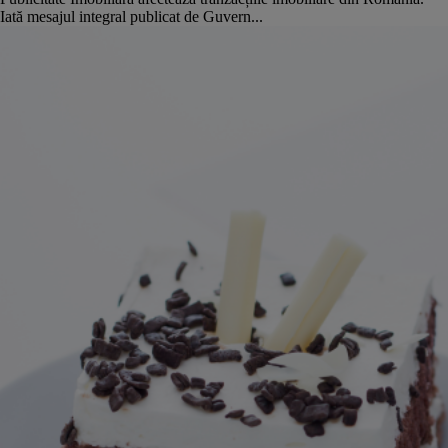
Iată mesajul integral publicat de Guvern...
Articolul 38. (1) Sumele stabilite în contractul de închiriere ca
depozit de
garanție
pentru executarea obligațiilor locative ale
chiriașului
nu pot depăși chiria aferentă pentru o perioadă
de 3 luni
la nivelul anului respectiv. (2) În cazul în care chiria
este plătită în avans pentru o perioadă mai mare de 3 luni, nu se
mai constituie depozitul de garanție.
Articolul 39. (1) Depozitul de garanție se restituie într-un interval
maxim de 3 luni, începând cu data restituirii cheilor de către
chiriaș. (2) Din acest depozit se pot retine, la restituire, sumele
datorate proprietarului, sub rezerva justificarii acestora. (3) În
cazul nerestituirii în termenul prevăzut, soldul depozitului de
garanție produce dobânzile la vedere în favoarea chiriașului.
Articolul 40. Sumele ce pot fi reținute de proprietar din depozitul
de garanție sunt destinate acoperirii cheltuielilor pentru: a)
reparația sau înlocuirea obiectelor sanitare, precum și pentru
lucrările de construcții, care sunt în sarcina chiriașului; b)
întreținerea curenta și reparațiile lunare la elementele de folosință
comuna, care sunt în sarcina chiriașului; c) alte servicii realizate
în folosul chiriașului, de care acesta a beneficiat pe perioada
existenței contractului de închiriere și pe care nu le-a achitat.
Cei de la portalul de anunțuri Imobiliare.ro au făcut un
model de
contract de închiriere
, care poate fi modificat în funcție de situația
fiecăruia.