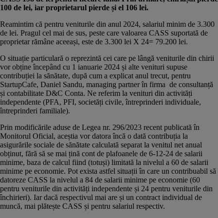
100 de lei, iar proprietarul pierde și el 106 lei.
Reamintim că pentru veniturile din anul 2024, salariul minim de 3.300
de lei. Pragul cel mai de sus, peste care valoarea CASS suportată de
proprietar rămâne aceeași, este de 3.300 lei X 24= 79.200 lei.
O situație particulară o reprezintă cei care pe lângă veniturile din chirii
vor obține începând cu 1 ianuarie 2024 și alte venituri supuse
contribuției la sănătate, după cum a explicat anul trecut, pentru
StartupCafe
, Daniel Sandu, managing partner în firma de consultanță
și contabilitate D&C Conta. Ne referim la venituri din activități
independente (PFA, PFI, societăți civile, întreprinderi individuale,
întreprinderi familiale).
Prin modificările aduse de
Legea nr. 296/2023
recent publicată în
Monitorul Oficial, aceștia vor datora încă o dată contribuția la
asigurările sociale de sănătate calculată separat la venitul net anual
obținut, fără să se mai țină cont de plafoanele de 6-12-24 de salarii
minime, baza de calcul fiind (totuși) limitată la nivelul a 60 de salarii
minime pe economie. Pot exista astfel situații în care un contribuabil să
datoreze CASS la nivelul a 84 de salarii minime pe economie (60
pentru veniturile din activități independente și 24 pentru veniturile din
închirieri). Iar dacă respectivul mai are și un contract individual de
muncă, mai plătește CASS și pentru salariul respectiv.