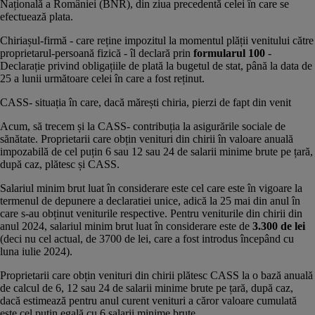
Națională a României
(BNR), din ziua precedentă celei în care se
efectuează plata.
Chiriașul-firmă - care reține impozitul la momentul plății venitului către
proprietarul-persoană fizică - îl declară prin
formularul 100
-
Declarație privind obligațiile de plată la bugetul de stat, până la data de
25 a lunii următoare celei în care a fost reținut.
CASS- situația în care, dacă mărești chiria, pierzi de fapt din venit
Acum, să trecem și la CASS- contribuția la asigurările sociale de
sănătate. Proprietarii care obțin venituri din chirii în valoare anuală
impozabilă de cel puțin 6 sau 12 sau 24 de salarii minime brute pe țară,
după caz, plătesc și CASS.
Salariul minim brut luat în considerare este cel care este în vigoare la
termenul de depunere a declaratiei unice, adică la 25 mai din anul în
care s-au obținut veniturile respective. Pentru veniturile din chirii din
anul 2024, salariul minim brut luat în considerare este de
3.300 de lei
(deci nu cel actual, de 3700 de lei, care a fost introdus începând cu
luna iulie 2024).
Proprietarii care obțin venituri din chirii plătesc CASS la o bază anuală
de calcul de 6, 12 sau 24 de salarii minime brute pe țară, după caz,
dacă estimează pentru anul curent venituri a căror valoare cumulată
este cel puțin egală cu 6 salarii minime brute.