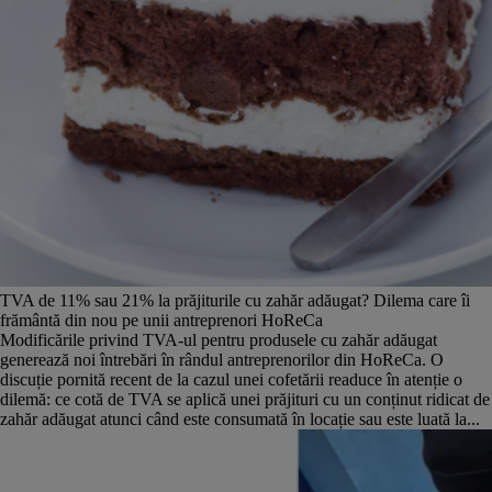
Lunile august și septembrie: acum își caută chiriașii apartamente cel
mai mult
În fiecare an, chiriașii își caută mai degrabă locuințe în lunile august și
septembrie, conform unui studiu realizat de Storia, în anul 2023, citat
de
StartupCafe.ro.
Cele mai populare luni pentru închirierea apartamentelor sunt august și
septembrie, în care se realizează cu 56%, respectiv 57% mai multe
contactări decât media. În ceea ce privește casele de închiriat, cele mai
multe contactări au fost observate în luna iunie (+46%), urmată apoi de
august (+34%), mai (+31%) și iulie (+26%).
În același timp, lunile în care s-au realizat cele mai puține contactări
TVA de 11% sau 21% la prăjiturile cu zahăr adăugat? Dilema care îi
pentru proprietățile de închiriere au fost februarie și decembrie (case și
frământă din nou pe unii antreprenori HoReCa
apartamente), aprilie fiind cea mai slabă lună pentru apartamentele de
Modificările privind TVA-ul pentru produsele cu zahăr adăugat
închiriat.
generează noi întrebări în rândul antreprenorilor din HoReCa. O
discuție pornită recent de la cazul unei cofetării readuce în atenție o
dilemă: ce cotă de TVA se aplică unei prăjituri cu un conținut ridicat de
zahăr adăugat atunci când este consumată în locație sau este luată la...