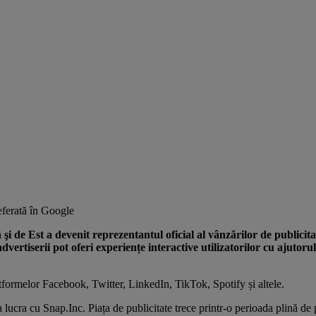
ferată în Google
şi de Est a devenit reprezentantul oficial al vânzărilor de publicit
tiserii pot oferi experiențe interactive utilizatorilor cu ajutorul 
formelor Facebook, Twitter, LinkedIn, TikTok, Spotify și altele.
ucra cu Snap.Inc. Piața de publicitate trece printr-o perioada plină de pr