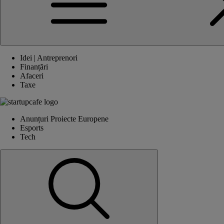
Idei | Antreprenori
Finanțări
Afaceri
Taxe
Anunțuri Proiecte Europene
Esports
Tech