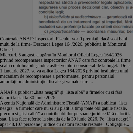
Controale ANAF: Inspectorii Fiscului vor fi premiați, dacă scot bani
mulți de la firme- Descarcă Legea 164/2026, publicată în Monitorul
Oficial
Miercuri, 5 august, a apărut în Monitorul Oficial Legea 164/2026
privind recompensarea inspectorilor ANAF care fac controale la firme
și alți contribuabili și aduc astfel venituri considerabile la buget. De la
1 ianuarie 2027, se va aplica Legea 164/2026 privind instituirea unui
mecanism de recompensare a performanței pentru personalul
autorităților administrației fiscale și vamale care ...
ANAF a publicat „lista neagră” și „lista albă” a firmelor cu și fără
datorii la stat la 30 iunie 2026
Agenția Națională de Administrare Fiscală (ANAF) a publicat „lista
neagră” a firmelor care nu și-au plătit la timp toate obligațiile fiscale,
precum și „lista albă” a contribuabililor persoane juridice fără datorii la
stat. Lista face referire la situația de la 30 iunie 2026. Pe „lista neagră”
apar 48.107 persoane juridice cu datorii fiscale restante. Obligațiile...