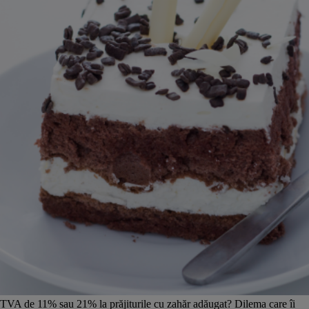
TVA de 11% sau 21% la prăjiturile cu zahăr adăugat? Dilema care îi