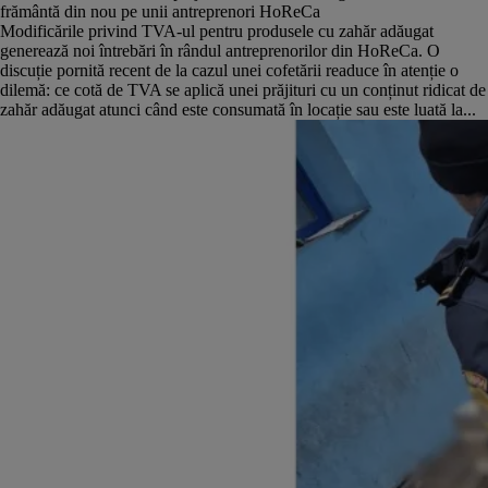
frământă din nou pe unii antreprenori HoReCa
Modificările privind TVA-ul pentru produsele cu zahăr adăugat
generează noi întrebări în rândul antreprenorilor din HoReCa. O
discuție pornită recent de la cazul unei cofetării readuce în atenție o
dilemă: ce cotă de TVA se aplică unei prăjituri cu un conținut ridicat de
zahăr adăugat atunci când este consumată în locație sau este luată la...