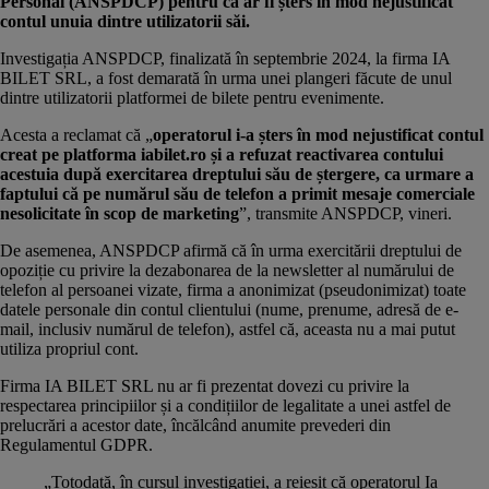
Personal (ANSPDCP) pentru că ar fi șters în mod nejustificat
contul unuia dintre utilizatorii săi.
Investigația ANSPDCP, finalizată în septembrie 2024, la firma
IA
BILET
SRL, a fost demarată în urma unei plangeri făcute de unul
dintre utilizatorii platformei de bilete pentru evenimente.
Acesta a reclamat că „
operatorul i-a șters în mod nejustificat contul
creat pe platforma iabilet.ro și a refuzat reactivarea contului
acestuia după exercitarea dreptului său de ștergere, ca urmare a
faptului că pe numărul său de telefon a primit mesaje comerciale
nesolicitate în scop de marketing
”, transmite ANSPDCP, vineri.
De asemenea, ANSPDCP afirmă că în urma exercitării dreptului de
opoziție cu privire la dezabonarea de la newsletter al numărului de
telefon al persoanei vizate, firma a anonimizat (pseudonimizat) toate
datele personale din contul clientului (nume, prenume, adresă de e-
mail, inclusiv numărul de telefon), astfel că, aceasta nu a mai putut
utiliza propriul cont.
Firma IA BILET SRL nu ar fi prezentat dovezi cu privire la
respectarea principiilor și a condițiilor de legalitate a unei astfel de
prelucrări a acestor date, încălcând anumite prevederi din
Regulamentul GDPR.
„Totodată, în cursul investigației, a reieșit că operatorul Ia