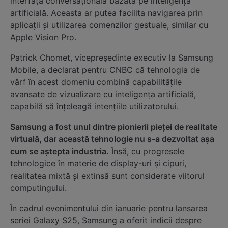
interfaţă conversaţională bazată pe inteligență
artificială. Aceasta ar putea facilita navigarea prin
aplicaţii şi utilizarea comenzilor gestuale, similar cu
Apple Vision Pro.
Patrick Chomet, vicepreşedinte executiv la Samsung
Mobile, a declarat pentru CNBC că tehnologia de
vârf în acest domeniu combină capabilităţile
avansate de vizualizare cu inteligenţa artificială,
capabilă să înţeleagă intenţiile utilizatorului.
Samsung a fost unul dintre pionierii pieţei de realitate
virtuală, dar această tehnologie nu s-a dezvoltat aşa
cum se aştepta industria.
Însă, cu progresele
tehnologice în materie de display-uri şi cipuri,
realitatea mixtă şi extinsă sunt considerate viitorul
computingului.
În cadrul evenimentului din ianuarie pentru lansarea
seriei Galaxy S25, Samsung a oferit indicii despre