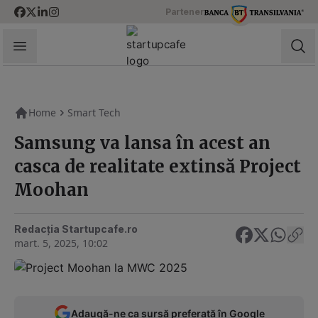
Skip to content
Partener
StartupCafe
Home
Smart Tech
Samsung va lansa în acest an
casca de realitate extinsă Project
Moohan
Redacția Startupcafe.ro
mart. 5, 2025, 10:02
Adaugă-ne ca sursă preferată în Google