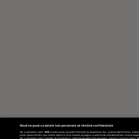
Nouă ne pasă ca datele tale personale să rămână confidențiale
Noi și partenerii noștri
684
stocăm și/sau accesăm informații pe dispozitivul dvs., precum identificatorii cookie 
puteți opune utilizării unui interes legitim în orice moment pe pagina cu politica de confidențialitate. Aceste aleger
Noi si partenerii nostri (retelele de socializare si agentiile de publicitate partenere, precum si furnizorii nostri