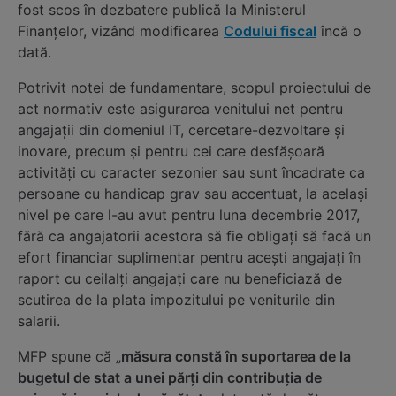
fost scos în dezbatere publică la Ministerul
Finanțelor, vizând modificarea
Codului fiscal
încă o
dată.
Potrivit notei de fundamentare, scopul proiectului de
act normativ este asigurarea venitului net pentru
angajații din domeniul IT, cercetare-dezvoltare și
inovare, precum și pentru cei care desfășoară
activități cu caracter sezonier sau sunt încadrate ca
persoane cu handicap grav sau accentuat, la același
nivel pe care l-au avut pentru luna decembrie 2017,
fără ca angajatorii acestora să fie obligați să facă un
efort financiar suplimentar pentru acești angajați în
raport cu ceilalți angajați care nu beneficiază de
scutirea de la plata impozitului pe veniturile din
salarii.
MFP spune că „
măsura constă în suportarea de la
bugetul de stat a unei părți din contribuția de