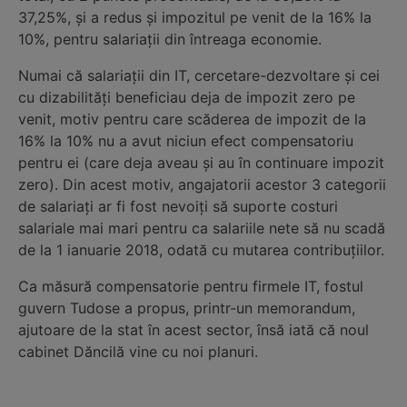
37,25%, și a redus și impozitul pe venit de la 16% la
10%, pentru salariații din întreaga economie.
Numai că salariații din IT, cercetare-dezvoltare și cei
cu dizabilități beneficiau deja de impozit zero pe
venit, motiv pentru care scăderea de impozit de la
16% la 10% nu a avut niciun efect compensatoriu
pentru ei (care deja aveau și au în continuare impozit
zero). Din acest motiv, angajatorii acestor 3 categorii
de salariați ar fi fost nevoiți să suporte costuri
salariale mai mari pentru ca salariile nete să nu scadă
de la 1 ianuarie 2018, odată cu mutarea contribuțiilor.
Ca măsură compensatorie pentru firmele IT, fostul
guvern Tudose a propus, printr-un memorandum,
ajutoare de la stat în acest sector, însă iată că noul
cabinet Dăncilă vine cu noi planuri.