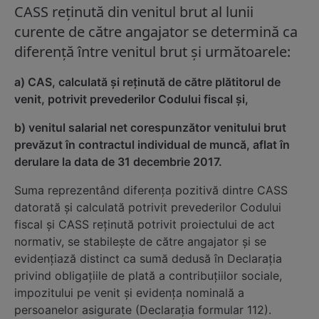
CASS reținută din venitul brut al lunii
curente de către angajator se determină ca
diferenţă între venitul brut şi următoarele:
a) CAS, calculată și reținută de către plătitorul de
venit, potrivit prevederilor Codului fiscal și,
b) venitul salarial net corespunzător venitului brut
prevăzut în contractul individual de muncă, aflat în
derulare la data de 31 decembrie 2017.
Suma reprezentând diferența pozitivă dintre CASS
datorată și calculată potrivit prevederilor Codului
fiscal și CASS reținută potrivit proiectului de act
normativ, se stabilește de către angajator și se
evidențiază distinct ca sumă dedusă în Declaraţia
privind obligaţiile de plată a contribuţiilor sociale,
impozitului pe venit şi evidenţa nominală a
persoanelor asigurate (Declarația formular 112).