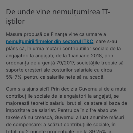
De unde vine nemulțumirea IT-
iștilor
Măsura propusă de Finanțe vine ca urmare a
nemulțumirii firmelor din sectorul IT&C
, care s-au
plâns că, în urma mutării contribuțiilor sociale de la
angajatori la angajați, de la 1 ianuarie 2018, prin
ordonanța de urgență 79/2017, societățile trebuie să
suporte creșteri ale costurilor salariale cu circa
5%-7%, pentru ca salariile nete să nu scadă.
Cum s-a ajuns aici? Prin decizia Guvernului de a muta
contribuțiile sociale de la angajatori la angajați, se
majorează teoretic salariul brut și, ca atare și baza de
impozitare pe salariat. Pentru ca în cifre absolute
taxele să nu crească, Guvernul a luat anumite măsuri
de compensare: a scăzut contribuțiiile sociale, în
total, cu 2 puncte procentuale, de la 39,25% la