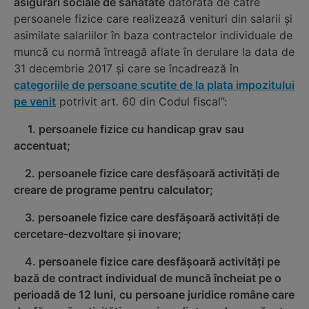
asigurări sociale de sănătate
datorată de către
persoanele fizice care realizează venituri din salarii și
asimilate salariilor în baza contractelor individuale de
muncă cu normă întreagă aflate în derulare la data de
31 decembrie 2017 și care se încadrează în
categoriile de persoane scutite de la plata impozitului
pe venit
potrivit art. 60 din Codul fiscal”:
1. persoanele fizice cu handicap grav sau
accentuat;
2. persoanele fizice care desfăşoară activităţi de
creare de programe pentru calculator;
3. persoanele fizice care desfăşoară activităţi de
cercetare-dezvoltare şi inovare;
4. persoanele fizice care desfăşoară activităţi pe
bază de contract individual de muncă încheiat pe o
perioadă de 12 luni, cu persoane juridice române care