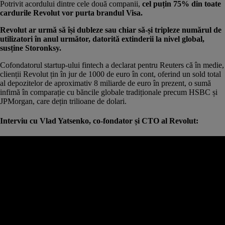
Potrivit acordului dintre cele două companii,
cel puțin 75% din toate
cardurile Revolut vor purta brandul Visa.
Revolut ar urmă să își dubleze sau chiar să-și tripleze numărul de
utilizatori în anul următor, datorită extinderii la nivel global,
susține Storonksy.
Cofondatorul startup-ului fintech a declarat pentru
Reuters
că în medie,
clienții Revolut țin în jur de 1000 de euro în cont, oferind un sold total
al depozitelor de aproximativ 8 miliarde de euro în prezent, o sumă
infimă în comparație cu băncile globale tradiționale precum HSBC și
JPMorgan, care dețin trilioane de dolari.
Interviu cu Vlad Yatsenko, co-fondator și CTO al Revolut:
Citește și
Revolut lansează în România serviciul de tranzacționare de
acțiuni pe burse din SUA
Cum încearcă românii să profite de promoția Revolut: Invitații
pe OLX, Facebook și bloguri
Startup-ul fintech Nubank valorează de aproape 6 ori mai