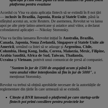
platforma pentru evaziune
Acordul cu Visa va ajuta aplicația fintech să se extindă în 8 noi țări
— i
nclusiv în Brazilia, Japonia, Rusia și Statele Unite
, până la
sfârșitul acestui an, scrie
Reuters
. De asemenea, Revolut se va lansa
apoi pe alte piețe latino-americane și asiatice anul viitor, a declarat
cofondatorul aplicației — Nikolay Storonsky.
Visa va facilita lansarea Revolut inițial în
Australia, Brazilia,
Canada, Japonia, Noua Zeelandă, Singapore și Statele Unite ale
Americii
, urmând ca listei să se adauge și
Argentina, Chile,
Columbia, Hong Kong, India, Coreea, Malaezia, Mexic, Filipine,
Arabia Saudită, Africa de Sud, Taiwan, Thailanda,
Ucraina
și
Vietnam
, potrivit unui comunicat de presă al companiei.
"Suntem în jur de 1500 de angajați acum și până în
vara anului viitor intenționăm să fim în jur de 5000"
, a
menționat Storonsky.
Revolut va trebui să obțină aprobările necesare de la autoritățile de
reglementare din țările în care urmează să se extindă.
Citește și
BNR lansează o platformă pe care startup-urile
fintech pot primi consiliere pentru proiectele lor