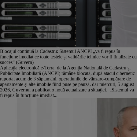
Blocajul continuă la Cadastru: Sistemul ANCPI „va fi repus în
funcțiune imediat ce toate testele și validările tehnice vor fi finalizate cu
succes” (Guvern)
Aplicația electronică e-Terra, de la Agenția Națională de Cadastru și
Publicitate Imobiliară (ANCPI) rămâne blocată, după atacul cibernetic
raportat acum de 3 săptamâni, operațiunile de vânzare-cumpărare de
apartamente și alte imobile fiind puse pe pauză, dar miercuri, 5 august
2026, Guvernul a publicat o nouă actualizare a situației. „Sistemul va
fi repus în funcțiune imediat...