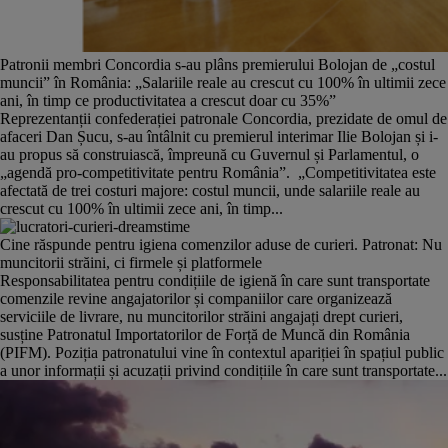
Patronii membri Concordia s-au plâns premierului Bolojan de „costul
muncii” în România: „Salariile reale au crescut cu 100% în ultimii zece
ani, în timp ce productivitatea a crescut doar cu 35%”
Reprezentanții confederației patronale Concordia, prezidate de omul de
afaceri Dan Șucu, s-au întâlnit cu premierul interimar Ilie Bolojan și i-
au propus să construiască, împreună cu Guvernul și Parlamentul, o
„agendă pro-competitivitate pentru România”. „Competitivitatea este
afectată de trei costuri majore: costul muncii, unde salariile reale au
crescut cu 100% în ultimii zece ani, în timp...
Cine răspunde pentru igiena comenzilor aduse de curieri. Patronat: Nu
muncitorii străini, ci firmele și platformele
Responsabilitatea pentru condițiile de igienă în care sunt transportate
comenzile revine angajatorilor și companiilor care organizează
serviciile de livrare, nu muncitorilor străini angajați drept curieri,
susține Patronatul Importatorilor de Forță de Muncă din România
(PIFM). Poziția patronatului vine în contextul apariției în spațiul public
a unor informații și acuzații privind condițiile în care sunt transportate...