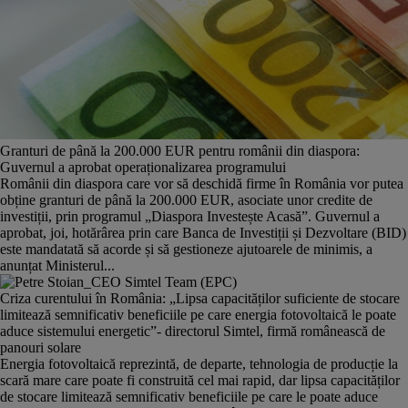
Granturi de până la 200.000 EUR pentru românii din diaspora:
Guvernul a aprobat operaționalizarea programului
Românii din diaspora care vor să deschidă firme în România vor putea
obține granturi de până la 200.000 EUR, asociate unor credite de
investiții, prin programul „Diaspora Investește Acasă”. Guvernul a
aprobat, joi, hotărârea prin care Banca de Investiții și Dezvoltare (BID)
este mandatată să acorde și să gestioneze ajutoarele de minimis, a
anunțat Ministerul...
Criza curentului în România: „Lipsa capacităților suficiente de stocare
limitează semnificativ beneficiile pe care energia fotovoltaică le poate
aduce sistemului energetic”- directorul Simtel, firmă românească de
panouri solare
Energia fotovoltaică reprezintă, de departe, tehnologia de producție la
scară mare care poate fi construită cel mai rapid, dar lipsa capacităților
de stocare limitează semnificativ beneficiile pe care le poate aduce