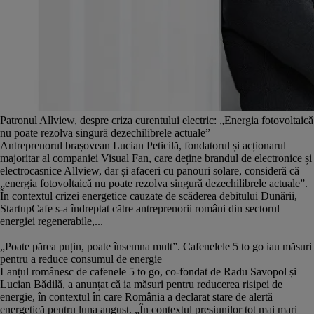
Patronul Allview, despre criza curentului electric: „Energia fotovoltaică
nu poate rezolva singură dezechilibrele actuale”
Antreprenorul brașovean Lucian Peticilă, fondatorul și acționarul
majoritar al companiei Visual Fan, care deține brandul de electronice și
electrocasnice Allview, dar și afaceri cu panouri solare, consideră că
„energia fotovoltaică nu poate rezolva singură dezechilibrele actuale”.
În contextul crizei energetice cauzate de scăderea debitului Dunării,
StartupCafe s-a îndreptat către antreprenorii români din sectorul
energiei regenerabile,...
„Poate părea puțin, poate însemna mult”. Cafenelele 5 to go iau măsuri
pentru a reduce consumul de energie
Lanțul românesc de cafenele 5 to go, co-fondat de Radu Savopol și
Lucian Bădilă, a anunțat că ia măsuri pentru reducerea risipei de
energie, în contextul în care România a declarat stare de alertă
energetică pentru luna august. „În contextul presiunilor tot mai mari