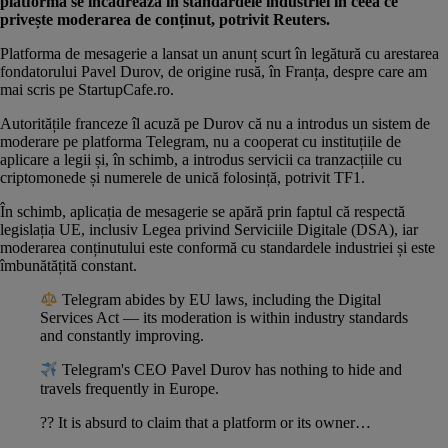
platforma se încadrează în standardele industriei în ceea ce
privește moderarea de conținut, potrivit
Reuters
.
Platforma de mesagerie a lansat un anunț scurt în legătură cu
arestarea
fondatorului Pavel Durov
, de origine rusă, în Franța, despre care am
mai scris pe StartupCafe.ro.
Autoritățile franceze îl acuză pe Durov că nu a introdus un sistem de
moderare pe platforma Telegram, nu a cooperat cu instituțiile de
aplicare a legii și, în schimb, a introdus servicii ca tranzacțiile cu
criptomonede și numerele de unică folosință, potrivit
TF1
.
În schimb, aplicația de mesagerie se apără prin faptul că respectă
legislația UE, inclusiv
Legea privind Serviciile Digitale (DSA)
, iar
moderarea conținutului este conformă cu standardele industriei și este
îmbunătățită constant.
Telegram abides by EU laws, including the Digital
Services Act — its moderation is within industry standards
and constantly improving.
Telegram's CEO Pavel Durov has nothing to hide and
travels frequently in Europe.
?‍? It is absurd to claim that a platform or its owner…