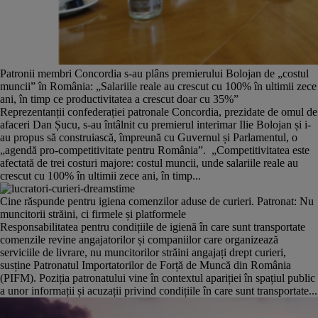
Patronii membri Concordia s-au plâns premierului Bolojan de „costul
muncii” în România: „Salariile reale au crescut cu 100% în ultimii zece
ani, în timp ce productivitatea a crescut doar cu 35%”
Reprezentanții confederației patronale Concordia, prezidate de omul de
afaceri Dan Șucu, s-au întâlnit cu premierul interimar Ilie Bolojan și i-
au propus să construiască, împreună cu Guvernul și Parlamentul, o
„agendă pro-competitivitate pentru România”. „Competitivitatea este
afectată de trei costuri majore: costul muncii, unde salariile reale au
crescut cu 100% în ultimii zece ani, în timp...
Cine răspunde pentru igiena comenzilor aduse de curieri. Patronat: Nu
muncitorii străini, ci firmele și platformele
Responsabilitatea pentru condițiile de igienă în care sunt transportate
comenzile revine angajatorilor și companiilor care organizează
serviciile de livrare, nu muncitorilor străini angajați drept curieri,
susține Patronatul Importatorilor de Forță de Muncă din România
(PIFM). Poziția patronatului vine în contextul apariției în spațiul public
a unor informații și acuzații privind condițiile în care sunt transportate...