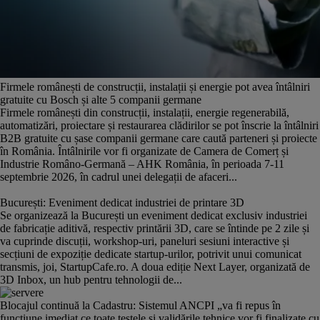
Firmele românești de construcții, instalații și energie pot avea întâlniri
gratuite cu Bosch și alte 5 companii germane
Firmele românești din construcții, instalații, energie regenerabilă,
automatizări, proiectare și restaurarea clădirilor se pot înscrie la întâlniri
B2B gratuite cu șase companii germane care caută parteneri și proiecte
în România. Întâlnirile vor fi organizate de Camera de Comerț și
Industrie Româno-Germană – AHK România, în perioada 7-11
septembrie 2026, în cadrul unei delegații de afaceri...
București: Eveniment dedicat industriei de printare 3D
Se organizează la București un eveniment dedicat exclusiv industriei
de fabricație aditivă, respectiv printării 3D, care se întinde pe 2 zile și
va cuprinde discuții, workshop-uri, paneluri sesiuni interactive și
secțiuni de expoziție dedicate startup-urilor, potrivit unui comunicat
transmis, joi, StartupCafe.ro. A doua ediție Next Layer, organizată de
3D Inbox, un hub pentru tehnologii de...
Blocajul continuă la Cadastru: Sistemul ANCPI „va fi repus în
funcțiune imediat ce toate testele și validările tehnice vor fi finalizate cu