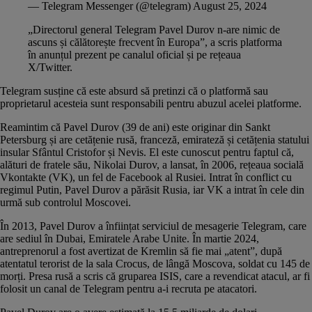
— Telegram Messenger (@telegram)
August 25, 2024
„Directorul general Telegram Pavel Durov n-are nimic de
ascuns și călătorește frecvent în Europa”, a scris platforma
în anunțul prezent pe
canalul oficial
și pe rețeaua
X/Twitter.
Telegram susține că este absurd să pretinzi că o platformă sau
proprietarul acesteia sunt responsabili pentru abuzul acelei platforme.
Reamintim că Pavel Durov (39 de ani) este originar din Sankt
Petersburg și are cetățenie rusă, franceză, emirateză și cetățenia statului
insular Sfântul Cristofor și Nevis. El este cunoscut pentru faptul că,
alături de fratele său, Nikolai Durov, a lansat, în 2006, rețeaua socială
Vkontakte (VK), un fel de Facebook al Rusiei. Intrat în conflict cu
regimul Putin, Pavel Durov a părăsit Rusia, iar VK a intrat în cele din
urmă sub controlul Moscovei.
În 2013, Pavel Durov a înființat serviciul de mesagerie Telegram, care
are sediul în Dubai, Emiratele Arabe Unite. În martie 2024,
antreprenorul
a fost avertizat
de Kremlin să fie mai „atent”, după
atentatul terorist de la sala Crocus, de lângă Moscova, soldat cu 145 de
morți. Presa rusă a scris că gruparea ISIS, care a revendicat atacul, ar fi
folosit un canal de Telegram pentru a-i recruta pe atacatori.