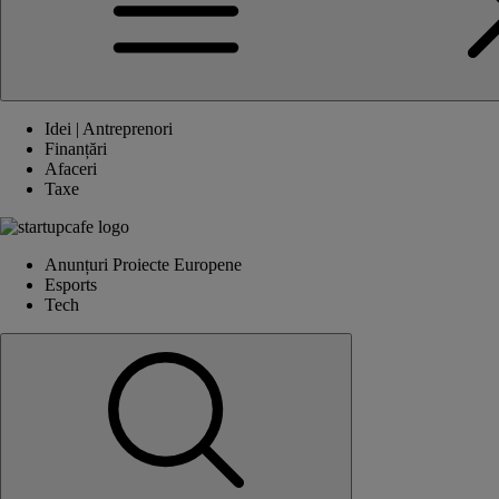
Idei | Antreprenori
Finanțări
Afaceri
Taxe
Anunțuri Proiecte Europene
Esports
Tech