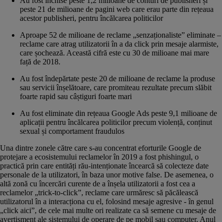
Au fost închise peste 1,2 milioane de conturi de publisheri și
peste 21 de milioane de pagini web care erau parte din rețeaua
acestor publisheri, pentru încălcarea politicilor
Aproape 52 de milioane de reclame „senzaționaliste” eliminate –
reclame care atrag utilizatorii în a da click prin mesaje alarmiste,
care șochează. Această cifră este cu 30 de milioane mai mare
față de 2018.
Au fost îndepărtate peste 20 de milioane de reclame la produse
sau servicii înșelătoare, care promiteau rezultate precum slăbit
foarte rapid sau câștiguri foarte mari
Au fost eliminate din rețeaua Google Ads peste 9,1 milioane de
aplicații pentru încălcarea politicilor precum violență, conținut
sexual și comportament fraudulos
Una dintre zonele către care s-au concentrat eforturile Google de
protejare a ecosistemului reclamelor în 2019 a fost phishingul, o
practică prin care entități rău-intenționate încearcă să colecteze date
personale de la utilizatori, în baza unor motive false. De asemenea, o
altă zonă cu încercări curente de a înșela utilizatorii a fost cea a
reclamelor „trick-to-click”, reclame care urmăresc să păcălească
utilizatorul în a interacționa cu el, folosind mesaje agresive - în genul
„click aici”, de cele mai multe ori realizate ca să semene cu mesaje de
avertisment ale sistemului de operare de pe mobil sau computer. Anul