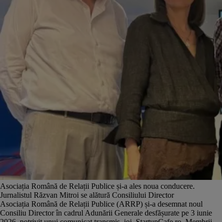
Asociația Română de Relații Publice și-a ales noua conducere.
Jurnalistul Răzvan Mitroi se alătură Consiliului Director
Asociația Română de Relații Publice (ARRP) și-a desemnat noul
Consiliu Director în cadrul Adunării Generale desfășurate pe 3 iunie
2026, potrivit unui comunicat transmis, joi, StartupCafe.ro. Membrii