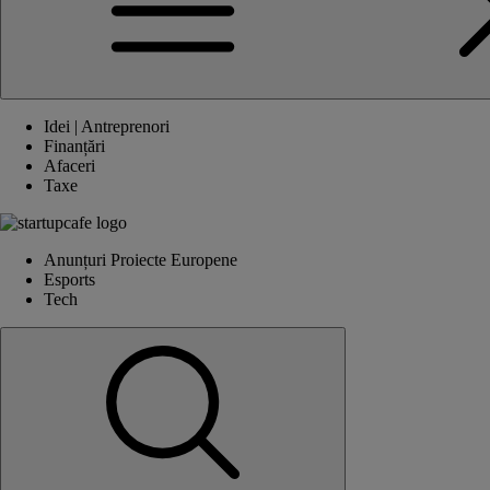
Idei | Antreprenori
Finanțări
Afaceri
Taxe
Anunțuri Proiecte Europene
Esports
Tech