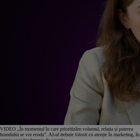
VIDEO „În momentul în care prioritizăm volumul, relația și puterea
brandului se vor eroda”. AI-ul trebuie folosit cu atenție în marketing, în