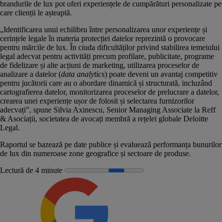
brandurile de lux pot oferi experiențele de cumpărături personalizate pe
care clienții le așteaptă.
„Identificarea unui echilibru între personalizarea unor experiențe și
cerințele legale în materia protecției datelor reprezintă o provocare
pentru mărcile de lux. În ciuda dificultăților privind stabilirea temeiului
legal adecvat pentru activități precum profilare, publicitate, programe
de fidelizare și alte acțiuni de marketing, utilizarea proceselor de
analizare a datelor (
data analytics
) poate deveni un avantaj competitiv
pentru jucătorii care au o abordare dinamică și structurată, incluzând
cartografierea datelor, monitorizarea proceselor de prelucrare a datelor,
crearea unei experiențe ușor de folosit și selectarea furnizorilor
adecvați”, spune Silvia Axinescu, Senior Managing Associate la Reff
& Asociații, societatea de avocați membră a rețelei globale Deloitte
Legal.
Raportul se bazează pe date publice și evaluează performanța bunurilor
de lux din numeroase zone geografice și sectoare de produse.
Lectură de 4 minute