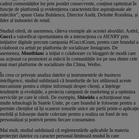
cadrul comunităților lor prin postări consecvente, conținut optimizat în
funcție de platformă și evidențierea caracteristicilor aspiraționale ale
mărcilor”, spune Oana Buhăescu, Director Audit, Deloitte România, și
lider al industriei de retail.
Studiul oferă, de asemenea, câteva exemple ale acestei abordări. Astfel,
Gucci
a valorificat oportunitatea de a interacționa cu
HENRY
prin
inițiative digitale precum campania #GucciGram, pentru care brandul a
colaborat cu artiști pe platforma de socializare Instagram. De
asemenea,
Montblanc
a inițiat o colaborare cu bloggeri de modă care
au acționat ca promotori ai mărcii în comunitățile lor pe una dintre cele
mai mari platforme de socializare din China, Weibo.
În ceea ce privește analiza datelor și instrumentele de
business
intelligence
, studiul subliniază că brandurile de lux utilizează aceste
mecanisme pentru a obține informații despre clienți, a înțelege
tendințele și evoluțiile, a proiecta campanii de marketing și a optimiza
serviciile pe care le oferă. De exemplu,
Shiseido
a achiziționat mai
multe tehnologii în Statele Unite, pe care brandul le folosește pentru a
permite clienților să își scaneze tonurile unice ale pielii printr-o aplicație
mobilă și folosește datele colectate pentru a realiza un fond de ten
personalizat și potrivit pentru fiecare consumator.
Mai mult, studiul subliniază că reglementările aplicabile în materia
protecției datelor cu caracter personal limitează modul în care