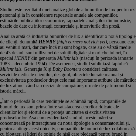
Studiul este rezultatul unei analize globale a bunurilor de lux pentru uz
personal și ia în considerare rapoartele anuale ale companiilor,
estimările publicațiilor economice, rapoartele analiștilor din industrie,
bazele de date cu informații comerciale și interviurile din presă.
Analiza arată că industria bunurilor de lux a identificat o nouă tipologie
de clienți, denumită
HENRY
(
high earners not rich yet),
persoane care
au venituri mari, dar care încă nu sunt bogate, care au o vârstă medie
de 43 de ani, sunt utilizatori de soluții digitale și mari cheltuitori, în
special
HENRY
din generația
Millennials
(născuți în perioada ianuarie
1983 – decembrie 1994). De asemenea, studiul subliniază faptul că
Millennials
, Generația X și
Baby Boomers
consideră calitatea,
serviciile dedicate clienților, designul, obiectele lucrate manual și
exclusivitatea produselor drept cele mai importante atribute ale mărcilor
de lux atunci când iau decizii de cumpărare, urmate de patrimoniul și
istoria mărcii.
„Într-o perioadă în care tendințele se schimbă rapid, companiile de
bunuri de lux sunt prinse între satisfacerea cererilor ridicate ale
clienților lor și efortul de a proteja unicitatea și exclusivitatea
produselor lor. Așa cum evidențiază studiul, aceste mărci se
concentrează pe interacțiunea cu noua tipologie a consumatorului și,
pentru a atinge acest obiectiv, companiile de bunuri de lux colaborează
cu bloggeri și lideri de opinie de nișă care pledează pentru brand în