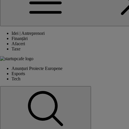
Idei | Antreprenori
Finanțări
Afaceri
Taxe
Anunțuri Proiecte Europene
Esports
Tech