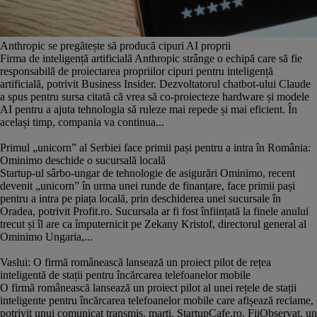
Anthropic se pregătește să producă cipuri AI proprii
Firma de inteligență artificială Anthropic strânge o echipă care să fie
responsabilă de proiectarea propriilor cipuri pentru inteligență
artificială, potrivit Business Insider. Dezvoltatorul chatbot-ului Claude
a spus pentru sursa citată că vrea să co-proiecteze hardware și modele
AI pentru a ajuta tehnologia să ruleze mai repede și mai eficient. În
același timp, compania va continua...
Primul „unicorn” al Serbiei face primii pași pentru a intra în România:
Ominimo deschide o sucursală locală
Startup-ul sârbo-ungar de tehnologie de asigurări Ominimo, recent
devenit „unicorn” în urma unei runde de finanțare, face primii pași
pentru a intra pe piața locală, prin deschiderea unei sucursale în
Oradea, potrivit Profit.ro. Sucursala ar fi fost înființată la finele anului
trecut și îl are ca împuternicit pe Zekany Kristof, directorul general al
Ominimo Ungaria,...
Vaslui: O firmă românească lansează un proiect pilot de rețea
inteligentă de stații pentru încărcarea telefoanelor mobile
O firmă românească lansează un proiect pilot al unei rețele de stații
inteligente pentru încărcarea telefoanelor mobile care afișează reclame,
potrivit unui comunicat transmis, marți, StartupCafe.ro. FiiObservat, un