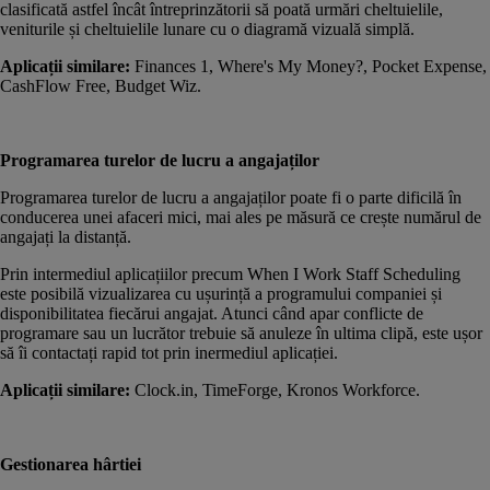
clasificată astfel încât întreprinzătorii să poată urmări cheltuielile,
veniturile și cheltuielile lunare cu o diagramă vizuală simplă.
Aplicații similare:
Finances 1, Where's My Money?, Pocket Expense,
CashFlow Free, Budget Wiz.
Programarea turelor de lucru a angajaților
Programarea turelor de lucru a angajaților poate fi o parte dificilă în
conducerea unei afaceri mici, mai ales pe măsură ce crește numărul de
angajați la distanță.
Prin intermediul aplicațiilor precum When I Work Staff Scheduling
este posibilă vizualizarea cu ușurință a programului companiei și
disponibilitatea fiecărui angajat. Atunci când apar conflicte de
programare sau un lucrător trebuie să anuleze în ultima clipă, este ușor
să îi contactați rapid tot prin inermediul aplicației.
Aplicații similare:
Clock.in, TimeForge, Kronos Workforce.
Gestionarea hârtiei