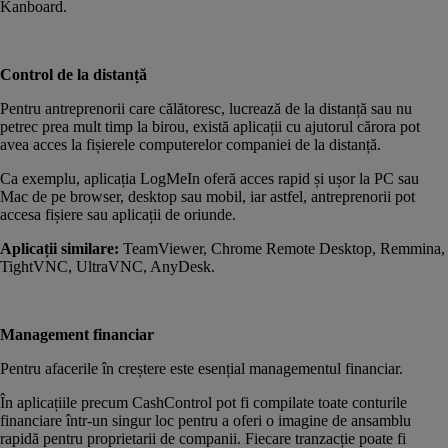
Kanboard.
Control de la distanță
Pentru antreprenorii care călătoresc, lucrează de la distanță sau nu
petrec prea mult timp la birou, există aplicații cu ajutorul cărora pot
avea acces la fișierele computerelor companiei de la distanță.
Ca exemplu, aplicația LogMeIn oferă acces rapid și ușor la PC sau
Mac de pe browser, desktop sau mobil, iar astfel, antreprenorii pot
accesa fișiere sau aplicații de oriunde.
Aplicații similare:
TeamViewer, Chrome Remote Desktop, Remmina,
TightVNC, UltraVNC, AnyDesk.
Management financiar
Pentru afacerile în creștere este esențial managementul financiar.
În aplicațiile precum CashControl pot fi compilate toate conturile
financiare într-un singur loc pentru a oferi o imagine de ansamblu
rapidă pentru proprietarii de companii. Fiecare tranzacție poate fi