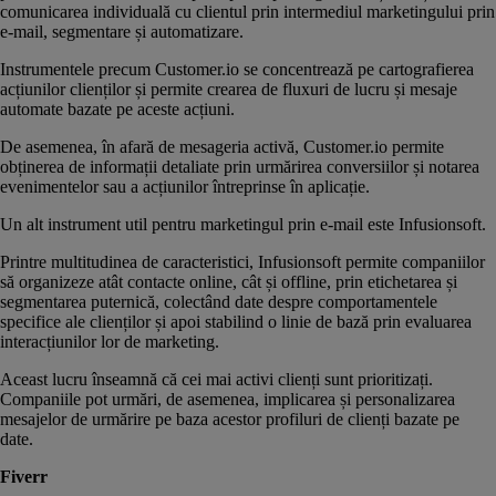
comunicarea individuală cu clientul prin intermediul marketingului prin
e-mail, segmentare și automatizare.
Instrumentele precum Customer.io se concentrează pe cartografierea
acțiunilor clienților și permite crearea de fluxuri de lucru și mesaje
automate bazate pe aceste acțiuni.
De asemenea, în afară de mesageria activă, Customer.io permite
obținerea de informații detaliate prin urmărirea conversiilor și notarea
evenimentelor sau a acțiunilor întreprinse în aplicație.
Un alt instrument util pentru marketingul prin e-mail este Infusionsoft.
Printre multitudinea de caracteristici, Infusionsoft permite companiilor
să organizeze atât contacte online, cât și offline, prin etichetarea și
segmentarea puternică, colectând date despre comportamentele
specifice ale clienților și apoi stabilind o linie de bază prin evaluarea
interacțiunilor lor de marketing.
Aceast lucru înseamnă că cei mai activi clienți sunt prioritizați.
Companiile pot urmări, de asemenea, implicarea și personalizarea
mesajelor de urmărire pe baza acestor profiluri de clienți bazate pe
date.
Fiverr