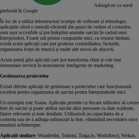
Adaugă-ne ca sursă
preferată în Google
În loc de a utiliza infrastructuri scumpe de software și tehnologie,
aplicațiile oferă o metodă eficientă din punct de vedere al costurilor,
sunt ușor accesibile și pot îndeplini anumite sarcini în cadrul unei
întreprinderi. Foarte util pentru companiile mici, cu resurse limitate,
există acum aplicații care pot gestiona contabilitatea, facturile,
organizarea forței de muncă și multe alte nevoi ale afacerii.
Acum puteți găsi aplicații care pot transforma chiar și cele mai
elementare servicii în instrumente inteligente de marketing.
Gestionarea proiectelor
Există diferite aplicații de gestionare a proiectelor care funcționează
excelent pentru organizarea de sarcini pentru întreprinderile mici.
Un exemplu este Asana. Aplicația permite ca fiecare utilizator să creeze
liste de sarcini și poate atribui sarcini altor persoane cu date scadente,
fișiere relevante și note detaliate. Utilizatorii au capacitatea de a
comenta sau de a adăuga subtascuri la liste, eliminând necesitatea unor
emailuri neîntrerupte.
Aplicații similare
: Wunderlist, Todoist, Taiga.io, Workflowy, Wekan,