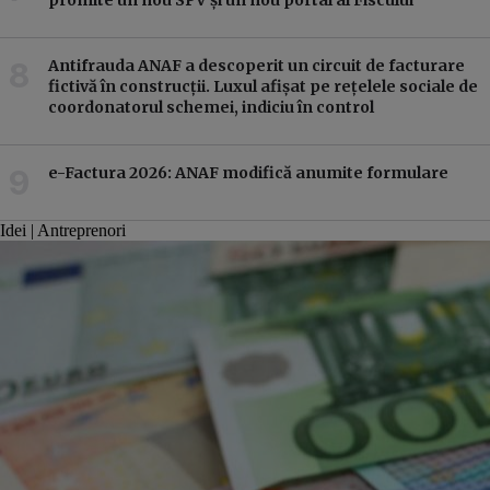
Antifrauda ANAF a descoperit un circuit de facturare
fictivă în construcții. Luxul afișat pe rețelele sociale de
coordonatorul schemei, indiciu în control
e-Factura 2026: ANAF modifică anumite formulare
e-Fac
Idei | Antreprenori