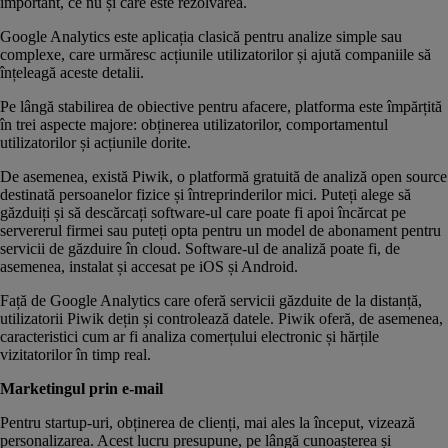
important, ce nu și care este rezolvarea.
Google Analytics este aplicația clasică pentru analize simple sau
complexe, care urmăresc acțiunile utilizatorilor și ajută companiile să
înțeleagă aceste detalii.
Pe lângă stabilirea de obiective pentru afacere, platforma este împărțită
în trei aspecte majore: obținerea utilizatorilor, comportamentul
utilizatorilor și acțiunile dorite.
De asemenea, există Piwik, o platformă gratuită de analiză open source
destinată persoanelor fizice și întreprinderilor mici. Puteți alege să
găzduiți și să descărcați software-ul care poate fi apoi încărcat pe
servererul firmei sau puteți opta pentru un model de abonament pentru
servicii de găzduire în cloud. Software-ul de analiză poate fi, de
asemenea, instalat și accesat pe iOS și Android.
Față de Google Analytics care oferă servicii găzduite de la distanță,
utilizatorii Piwik dețin și controlează datele. Piwik oferă, de asemenea,
caracteristici cum ar fi analiza comerțului electronic și hărțile
vizitatorilor în timp real.
Marketingul prin e-mail
Pentru startup-uri, obținerea de clienți, mai ales la început, vizează
personalizarea. Acest lucru presupune, pe lângă cunoașterea și