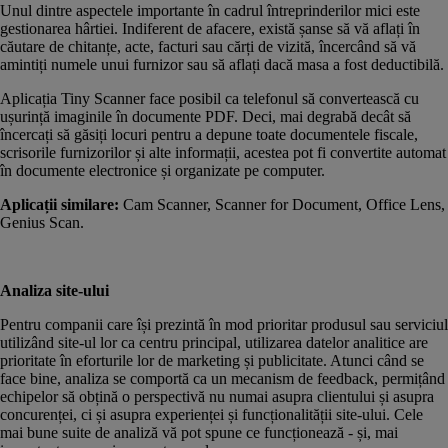
Unul dintre aspectele importante în cadrul întreprinderilor mici este
gestionarea hârtiei. Indiferent de afacere, există șanse să vă aflați în
căutare de chitanțe, acte, facturi sau cărți de vizită, încercând să vă
amintiți numele unui furnizor sau să aflați dacă masa a fost deductibilă.
Aplicația Tiny Scanner face posibil ca telefonul să convertească cu
ușurință imaginile în documente PDF. Deci, mai degrabă decât să
încercați să găsiți locuri pentru a depune toate documentele fiscale,
scrisorile furnizorilor și alte informații, acestea pot fi convertite automat
în documente electronice și organizate pe computer.
Aplicații similare:
Cam Scanner, Scanner for Document, Office Lens,
Genius Scan.
Analiza site-ului
Pentru companii care își prezintă în mod prioritar produsul sau serviciul
utilizând site-ul lor ca centru principal, utilizarea datelor analitice are
prioritate în eforturile lor de marketing și publicitate. Atunci când se
face bine, analiza se comportă ca un mecanism de feedback, permițând
echipelor să obțină o perspectivă nu numai asupra clientului și asupra
concurenței, ci și asupra experienței și funcționalității site-ului. Cele
mai bune suite de analiză vă pot spune ce funcționează - și, mai