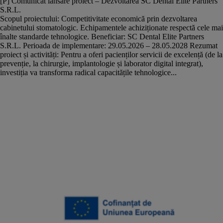
[P] Comunicat lansare proiect – Dezvoltarea SC Dental Elite Partners
S.R.L.
Scopul proiectului: Competitivitate economică prin dezvoltarea
cabinetului stomatologic. Echipamentele achiziționate respectă cele mai
înalte standarde tehnologice. Beneficiar: SC Dental Elite Partners
S.R.L. Perioada de implementare: 29.05.2026 – 28.05.2028 Rezumat
proiect și activități: Pentru a oferi pacienților servicii de excelență (de la
prevenție, la chirurgie, implantologie și laborator digital integrat),
investiția va transforma radical capacitățile tehnologice...