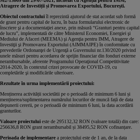
M2-13069 din 29-07-2021, încheiat cu Agenția pentru IMM,
Atragere de Investiții și Promovarea Exportului, Bucureşti.
Obiectul contractului
îl reprezintă ajutorul de stat acordat sub formă
de grant pentru capital de lucru, în baza formularului electronic de
înscriere şi a documentaţiei anexe, prin măsură “Granturi pentru capital
de lucru”, implementată de către Ministerul Economiei, Energiei şi
Mediului de Afaceri (MEEMA) şi Agenţia pentru IMM, Atragere de
Investiţii şi Promovarea Exportului (AIMMAIPE) în conformitate cu
prevederile Ordonanţei de Urgenţă a Guvernului nr.130/2020 privind
unele măsuri pentru acordarea de sprijin financiar din fonduri externe
nerambursabile, aferente Programului Operaţional Competitivitate
2014-2020, în contextul crizei provocate de COVID-19, cu
completările şi modificările ulterioare.
Rezultate în urma implementării proiectului:
Menținerea activității societătii pe o perioadă de minimum 6 luni și
menținerea/suplimentarea numărului locurilor de muncă față de data
depunerii cererii, pe o perioadă de minimum 6 luni, la data acordării
granturilor.
Valoare proiectului
este de 295132,32 RON (valoare totală) din care:
256636,8 RON grant nerambursabil și 38495,52 RON cofinanțare.
Perioada de implementare
a proiectului este de 1 an, de la data