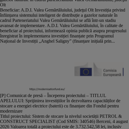
Olt
Beneficiar: A.D.I. Valea Gemărtăluiului, judeţul Olt Investiția privind
înființarea sistemului inteligent de distribuție a gazelor naturale în
cadrul Parteneriatului Valea Gemărtăluiului se află într-un stadiu
avansat de implementare. A.D.I. Valea Gemărtăluiului, în calitate de
beneficiar al proiectului, informează opinia publică asupra progresului
înregistrat în implementarea investiției finanțate prin Programul
Național de Investiții „Anghel Saligny” (finanțare inițială prin...
[P] Comunicat de presă – Începerea proiectului – TITLUL
APELULUI: Sprijinirea investițiilor în dezvoltarea capacităților de
stocare a energiei electrice (baterii) cu finanțare din Fondul pentru
modernizare
Titlul proiectului: Sistem de stocare la nivelul societății PETROL &
CONSTRUCT SPECIALIST (Cod SMIS: 340546) Berceni, 4 august
2026 Valoarea totală a proiectului este de 3.732.542,58 lei, inclusiv