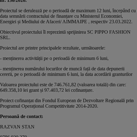
nr. 130/2020.
Proiectul se derulează pe o perioadă de maximum 12 luni, începând cu
data semnării contractului de finanțare cu Ministerul Economiei,
Energiei și Mediului de Afaceri/ AIMMAIPE , respectiv 23.03.2022.
Obiectivul proiectului îl reprezintă sprijinirea SC PIPPO FASHION
SRL.
Proiectul are printre principalele rezultate, următoarele:
- menținerea activității pe o perioadă de minimum 6 luni,
- menținerea numărului locurilor de muncă față de data depunerii
cererii, pe o perioadă de minimum 6 luni, la data acordării granturilor
Valoarea proiectului este de 746.761,82 (valoarea totală) din care:
649.358,10 lei grant și 97.403,72
lei cofinanțare.
Proiect cofinanțat din Fondul European de Dezvoltare Regională prin
Programul Operațional Competitivitate 2014-2020.
Persoană de contact:
RAZVAN STAN