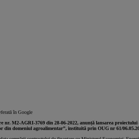
ferată în Google
are nr. M2-AGRI-3769 din 28-06-2022, anunță lansarea proiectului
lor din domeniul agroalimentar”, instituită prin OUG nr 61/06.05.2
data semnării contractului de finanțare cu Ministerul Economiei, Ener