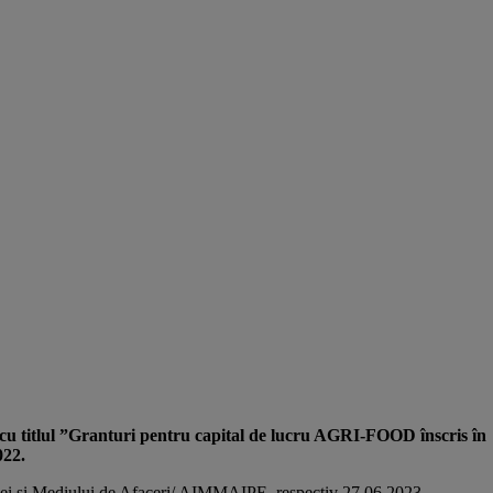
 cu
titlul ”Granturi pentru capital de lucru AGRI-FOOD înscris în
022.
giei și Mediului de Afaceri/ AIMMAIPE, respectiv 27.06.2023.