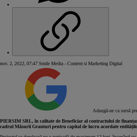
nov. 2, 2022, 07:47
Smile Media - Content si Marketing Digital
Adaugă-ne ca sursă pre
PIERSIM SRL, în calitate de Beneficiar al contractului de finanț
cadrul Măsurii Granturi pentru capital de lucru acordate entități
Proiectul se derulează pe o perioadă de maximum 12 luni, începând cu 