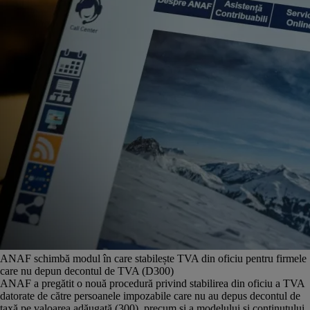
ANAF schimbă modul în care stabilește TVA din oficiu pentru firmele
care nu depun decontul de TVA (D300)
ANAF a pregătit o nouă procedură privind stabilirea din oficiu a TVA
datorate de către persoanele impozabile care nu au depus decontul de
taxă pe valoarea adăugată (300), precum şi a modelului şi conţinutului