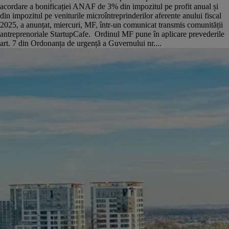
acordare a bonificației ANAF de 3% din impozitul pe profit anual și
din impozitul pe veniturile microîntreprinderilor aferente anului fiscal
2025, a anunțat, miercuri, MF, într-un comunicat transmis comunității
antreprenoriale StartupCafe. Ordinul MF pune în aplicare prevederile
art. 7 din Ordonanța de urgență a Guvernului nr....