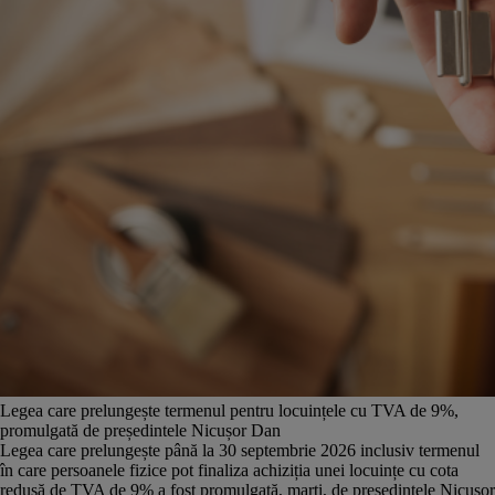
Legea care prelungește termenul pentru locuințele cu TVA de 9%,
promulgată de președintele Nicușor Dan
Legea care prelungește până la 30 septembrie 2026 inclusiv termenul
în care persoanele fizice pot finaliza achiziția unei locuințe cu cota
redusă de TVA de 9% a fost promulgată, marți, de președintele Nicușor