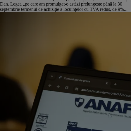
Dan. Legea „pe care am promulgat-o astăzi prelungește până la 30
septembrie termenul de achiziție a locuințelor cu TVA redus, de 9%...