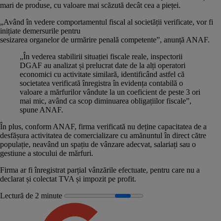
mari de produse, cu valoare mai scăzută decât cea a pieței.
„Având în vedere comportamentul fiscal al societății verificate, vor fi
inițiate demersurile pentru
sesizarea organelor de urmărire penală competente”, anunță ANAF.
„În vederea stabilirii situației fiscale reale, inspectorii
DGAF au analizat și prelucrat date de la alți operatori
economici cu activitate similară, identificând astfel că
societatea verificată înregistra în evidența contabilă o
valoare a mărfurilor vândute la un coeficient de peste 3 ori
mai mic, având ca scop diminuarea obligațiilor fiscale”,
spune ANAF.
În plus, conform ANAF, firma verificată nu deține capacitatea de a
desfășura activitatea de comercializare cu amănuntul în direct către
populație, neavând un spațiu de vânzare adecvat, salariați sau o
gestiune a stocului de mărfuri.
Firma ar fi înregistrat parțial vânzările efectuate, pentru care nu a
declarat și colectat TVA și impozit pe profit.
Lectură de 2 minute