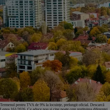
Termenul pentru TVA de 9% la locuințe, prelungit oficial. Descarcă
Legea 161/2026. Ce aduce nou și cine poate cere restituirea diferenței