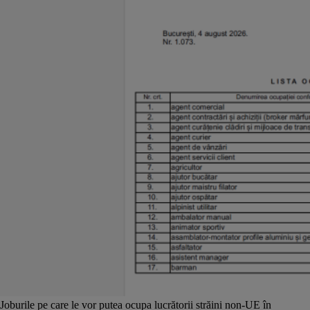
Joburile pe care le vor putea ocupa lucrătorii străini non-UE în