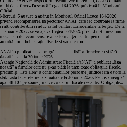
Controale ANAF: Inspectorii Fiscului vor fi premiați, dacă scot bani
mulți de la firme- Descarcă Legea 164/2026, publicată în Monitorul
Oficial
Miercuri, 5 august, a apărut în Monitorul Oficial Legea 164/2026
privind recompensarea inspectorilor ANAF care fac controale la firme
și alți contribuabili și aduc astfel venituri considerabile la buget. De la
1 ianuarie 2027, se va aplica Legea 164/2026 privind instituirea unui
mecanism de recompensare a performanței pentru personalul
autorităților administrației fiscale și vamale care ...
ANAF a publicat „lista neagră” și „lista albă” a firmelor cu și fără
datorii la stat la 30 iunie 2026
Agenția Națională de Administrare Fiscală (ANAF) a publicat „lista
neagră” a firmelor care nu și-au plătit la timp toate obligațiile fiscale,
precum și „lista albă” a contribuabililor persoane juridice fără datorii la
stat. Lista face referire la situația de la 30 iunie 2026. Pe „lista neagră”
apar 48.107 persoane juridice cu datorii fiscale restante. Obligațiile...