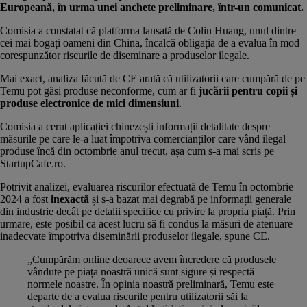
Europeană, în urma unei anchete preliminare, într-un
comunicat
.
Comisia a constatat că platforma
lansată de Colin Huang
, unul dintre
cei mai bogați oameni din China, încalcă obligația de a evalua în mod
corespunzător riscurile de diseminare a produselor ilegale.
Mai exact, analiza făcută de CE arată că utilizatorii care cumpără de pe
Temu pot găsi produse neconforme, cum ar fi
jucării pentru copii și
produse electronice de mici dimensiuni
.
Comisia a cerut aplicației chinezești informații detalitate despre
măsurile pe care le-a luat împotriva comercianților care vând ilegal
produse încă din octombrie anul trecut, așa cum
s-a mai scris pe
StartupCafe.ro
.
Potrivit analizei, evaluarea riscurilor efectuată de Temu în octombrie
2024 a fost
inexactă
și s-a bazat mai degrabă pe informații generale
din industrie decât pe detalii specifice cu privire la propria piață. Prin
urmare, este posibil ca acest lucru să fi condus la măsuri de atenuare
inadecvate împotriva diseminării produselor ilegale, spune CE.
„Cumpărăm online deoarece avem încredere că produsele
vândute pe piața noastră unică sunt sigure și respectă
normele noastre. În opinia noastră preliminară, Temu este
departe de a evalua riscurile pentru utilizatorii săi la