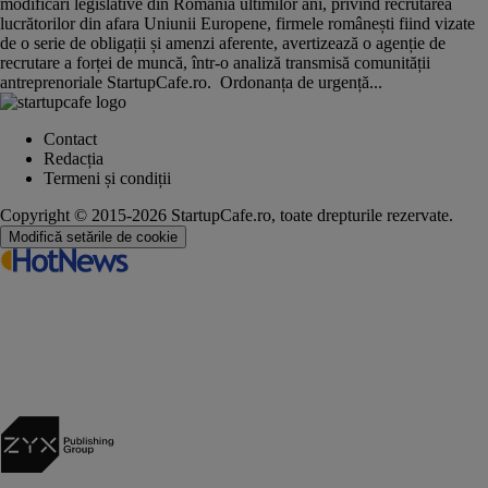
modificări legislative din România ultimilor ani, privind recrutarea
lucrătorilor din afara Uniunii Europene, firmele românești fiind vizate
de o serie de obligații și amenzi aferente, avertizează o agenție de
recrutare a forței de muncă, într-o analiză transmisă comunității
antreprenoriale StartupCafe.ro. Ordonanța de urgență...
Contact
Redacția
Termeni și condiții
Copyright © 2015-2026 StartupCafe.ro, toate drepturile rezervate.
Modifică setările de cookie