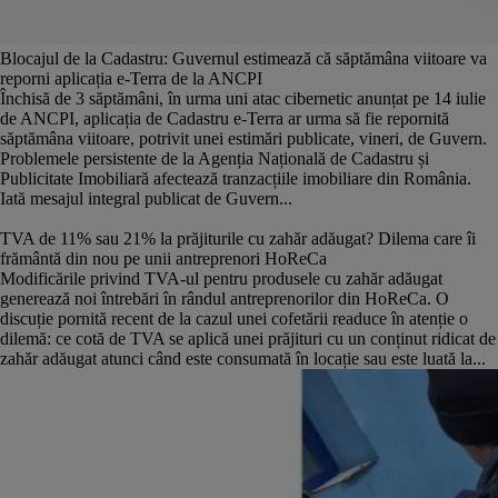
Blocajul de la Cadastru: Guvernul estimează că săptămâna viitoare va
reporni aplicația e-Terra de la ANCPI
Închisă de 3 săptămâni, în urma uni atac cibernetic anunțat pe 14 iulie
de ANCPI, aplicația de Cadastru e-Terra ar urma să fie repornită
săptămâna viitoare, potrivit unei estimări publicate, vineri, de Guvern.
Problemele persistente de la Agenția Națională de Cadastru și
Publicitate Imobiliară afectează tranzacțiile imobiliare din România.
Iată mesajul integral publicat de Guvern...
TVA de 11% sau 21% la prăjiturile cu zahăr adăugat? Dilema care îi
frământă din nou pe unii antreprenori HoReCa
Modificările privind TVA-ul pentru produsele cu zahăr adăugat
generează noi întrebări în rândul antreprenorilor din HoReCa. O
discuție pornită recent de la cazul unei cofetării readuce în atenție o
dilemă: ce cotă de TVA se aplică unei prăjituri cu un conținut ridicat de
zahăr adăugat atunci când este consumată în locație sau este luată la...