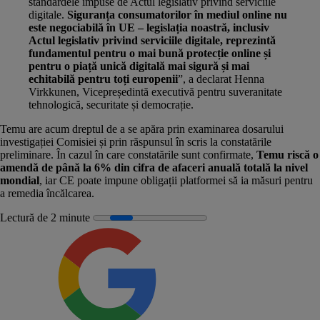
standardele impuse de Actul legislativ privind serviciile
digitale.
Siguranța consumatorilor în mediul online nu
este negociabilă în UE – legislația noastră, inclusiv
Actul legislativ privind serviciile digitale, reprezintă
fundamentul pentru o mai bună protecție online și
pentru o piață unică digitală mai sigură și mai
echitabilă pentru toți europenii
”, a declarat Henna
Virkkunen, Vicepreședintă executivă pentru suveranitate
tehnologică, securitate și democrație.
Temu are acum dreptul de a se apăra prin examinarea dosarului
investigației Comisiei și prin răspunsul în scris la constatările
preliminare. În cazul în care constatările sunt confirmate,
Temu riscă o
amendă de până la 6% din cifra de afaceri anuală totală la nivel
mondial
, iar CE poate impune obligații platformei să ia măsuri pentru
a remedia încălcarea.
Lectură de 2 minute