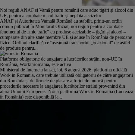
Noi reguli ANAF și Vamă pentru românii care aduc țigări și alcool din
UE, pentru a combate micul trafic și neplata accizelor
ANAF și Autoritatea Vamală Română au stabilit, printr-un ordin
comun publicat în Monitorul Oficial, noi reguli pentru a combate
fenomenul de „mic trafic” cu produse accizabile – țigări și alcool –
cumpărate din alte state membre UE și aduse în România de persoane
fizice. Ordinul clarifică ce înseamnă transportul „ocazional” de astfel
de produse pentru...
Platforma obligatorie de angajare a lucrătorilor străini non-UE în
România, Workinromania, este activă
Ministerul de Interne a lansat, joi, 6 august 2026, platforma oficială
Work in Romania, care trebuie utilizată obligatoriu de către angajatorii
din România și de firmele de plasare a forței de muncă pentru
procedurile necesare la angajarea lucrătorilor străini provenind din
afara Uniunii Europene. Noua platformă Work in Romania (Lucrează
în România) este disponibilă la...