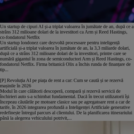
Un startup de cipuri AI și-a triplat valoarea în jumătate de an, după ce a
strâns 312 milioane dolari de la investitori ca Arm și Reed Hastings,
co-fondatorul Netflix
Un startup londonez care dezvoltă procesoare pentru inteligență
artificială și-a triplat valoarea în jumătate de an, la 3,3 miliarde dolari,
după ce a strâns 312 milioane dolari de la investitori, printre care se
numără gigantul în zona de semiconductori Arm și Reed Hastings, co-
fondatorul Netflix. Firma britanică Olix a închis runda de finanțare de
tip...
[P] Revoluția AI pe piața de rent a car: Cum se caută și se rezervă
mașinile în 2026
Modul în care călătorii descoperă, compară și rezervă servicii de
închirieri auto s-a schimbat fundamental. Dacă în trecut utilizatorii își
începeau căutările pe motoare clasice sau pe agregatoare rent a car de
tarife, în 2026 integrarea profundă a Inteligenței Artificiale generative
redefinește întregul parcurs al clientului. De la planificarea itinerariului
până la alegerea vehiculului potrivit,...