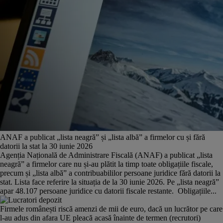
ANAF a publicat „lista neagră” și „lista albă” a firmelor cu și fără
datorii la stat la 30 iunie 2026
Agenția Națională de Administrare Fiscală (ANAF) a publicat „lista
neagră” a firmelor care nu și-au plătit la timp toate obligațiile fiscale,
precum și „lista albă” a contribuabililor persoane juridice fără datorii la
stat. Lista face referire la situația de la 30 iunie 2026. Pe „lista neagră”
apar 48.107 persoane juridice cu datorii fiscale restante. Obligațiile...
Firmele românești riscă amenzi de mii de euro, dacă un lucrător pe care
l-au adus din afara UE pleacă acasă înainte de termen (recrutori)