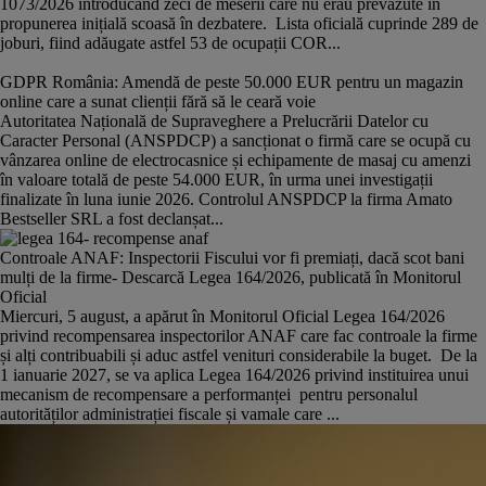
1073/2026 introducând zeci de meserii care nu erau prevăzute în
propunerea inițială scoasă în dezbatere. Lista oficială cuprinde 289 de
joburi, fiind adăugate astfel 53 de ocupații COR...
GDPR România: Amendă de peste 50.000 EUR pentru un magazin
online care a sunat clienții fără să le ceară voie
Autoritatea Națională de Supraveghere a Prelucrării Datelor cu
Caracter Personal (ANSPDCP) a sancționat o firmă care se ocupă cu
vânzarea online de electrocasnice și echipamente de masaj cu amenzi
în valoare totală de peste 54.000 EUR, în urma unei investigații
finalizate în luna iunie 2026. Controlul ANSPDCP la firma Amato
Bestseller SRL a fost declanșat...
Controale ANAF: Inspectorii Fiscului vor fi premiați, dacă scot bani
mulți de la firme- Descarcă Legea 164/2026, publicată în Monitorul
Oficial
Miercuri, 5 august, a apărut în Monitorul Oficial Legea 164/2026
privind recompensarea inspectorilor ANAF care fac controale la firme
și alți contribuabili și aduc astfel venituri considerabile la buget. De la
1 ianuarie 2027, se va aplica Legea 164/2026 privind instituirea unui
mecanism de recompensare a performanței pentru personalul
autorităților administrației fiscale și vamale care ...