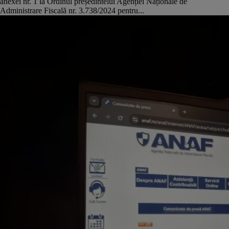
anexei nr. 1 la Ordinul președintelui Agenției Naționale de
Administrare Fiscală nr. 3.738/2024 pentru...