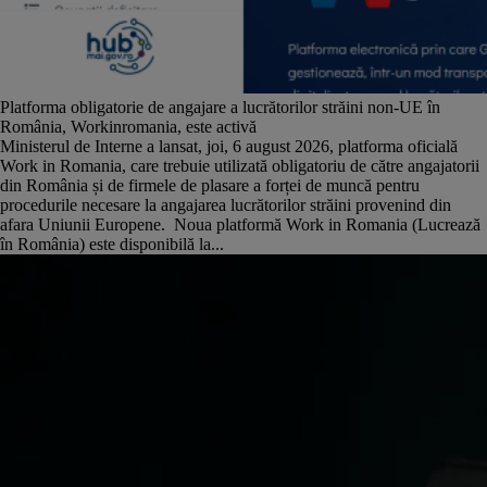
Platforma obligatorie de angajare a lucrătorilor străini non-UE în
România, Workinromania, este activă
Ministerul de Interne a lansat, joi, 6 august 2026, platforma oficială
Work in Romania, care trebuie utilizată obligatoriu de către angajatorii
din România și de firmele de plasare a forței de muncă pentru
procedurile necesare la angajarea lucrătorilor străini provenind din
afara Uniunii Europene. Noua platformă Work in Romania (Lucrează
în România) este disponibilă la...