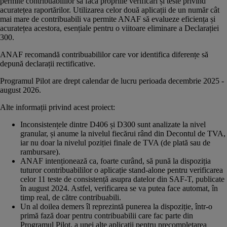
permite contribuabililor să facă propriile verificări și teste privind
acuratețea raportărilor. Utilizarea celor două aplicații de un număr cât
mai mare de contribuabili va permite ANAF să evalueze eficiența și
acuratețea acestora, esențiale pentru o viitoare eliminare a Declarației
300.
ANAF recomandă contribuabililor care vor identifica diferențe să
depună declarații rectificative.
Programul Pilot are drept calendar de lucru perioada decembrie 2025 -
august 2026.
Alte informații privind acest proiect:
Inconsistențele dintre D406 și D300 sunt analizate la nivel
granular, și anume la nivelul fiecărui rând din Decontul de TVA,
iar nu doar la nivelul poziției finale de TVA (de plată sau de
rambursare).
ANAF intenționează ca, foarte curând, să pună la dispoziția
tuturor contribuabililor o aplicație stand-alone pentru verificarea
celor 11 teste de consistență asupra datelor din SAF-T, publicate
în august 2024. Astfel, verificarea se va putea face automat, în
timp real, de către contribuabili.
Un al doilea demers îl reprezintă punerea la dispoziție, într-o
primă fază doar pentru contribuabilii care fac parte din
Programul Pilot, a unei alte aplicații pentru precompletarea