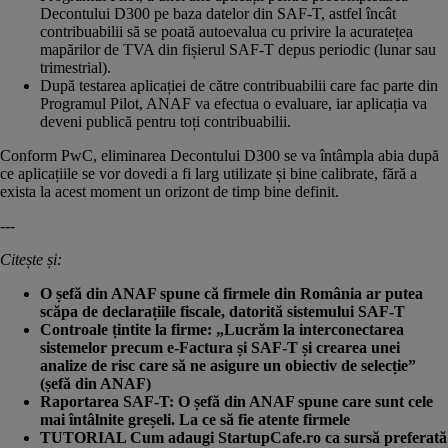
Decontului D300 pe baza datelor din SAF-T, astfel încât
contribuabilii să se poată autoevalua cu privire la acuratețea
mapărilor de TVA din fișierul SAF-T depus periodic (lunar sau
trimestrial).
După testarea aplicației de către contribuabilii care fac parte din
Programul Pilot, ANAF va efectua o evaluare, iar aplicația va
deveni publică pentru toți contribuabilii.
Conform PwC, eliminarea Decontului D300 se va întâmpla abia după
ce aplicațiile se vor dovedi a fi larg utilizate și bine calibrate, fără a
exista la acest moment un orizont de timp bine definit.
---
Citește și:
O șefă din ANAF spune că firmele din România ar putea
scăpa de declarațiile fiscale, datorită sistemului SAF-T
Controale țintite la firme: „Lucrăm la interconectarea
sistemelor precum e-Factura și SAF-T și crearea unei
analize de risc care să ne asigure un obiectiv de selecție”
(șefă din ANAF)
Raportarea SAF-T: O șefă din ANAF spune care sunt cele
mai întâlnite greșeli. La ce să fie atente firmele
TUTORIAL Cum adaugi StartupCafe.ro ca sursă preferată