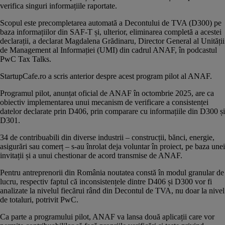
verifica singuri informațiile raportate.
Scopul este precompletarea automată a Decontului de TVA (D300) pe
baza informațiilor din SAF-T și, ulterior, eliminarea completă a acestei
declarații, a declarat Magdalena Grădinaru, Director General al Unității
de Management al Informației (UMI) din cadrul ANAF, în podcastul
PwC Tax Talks.
StartupCafe.ro a scris anterior despre acest
program pilot al ANAF
.
Programul pilot, anunțat oficial de ANAF în octombrie 2025, are ca
obiectiv implementarea unui mecanism de verificare a consistenței
datelor declarate prin D406, prin comparare cu informațiile din D300 și
D301.
34 de contribuabili din diverse industrii – construcții, bănci, energie,
asigurări sau comerț – s-au înrolat deja voluntar în proiect, pe baza unei
invitații și a unui chestionar de acord transmise de ANAF.
Pentru antreprenorii din România noutatea constă în modul granular de
lucru, respectiv faptul că inconsistențele dintre D406 și D300 vor fi
analizate la nivelul fiecărui rând din Decontul de TVA, nu doar la nivel
de totaluri, potrivit PwC.
Ca parte a programului pilot, ANAF va lansa două aplicații care vor