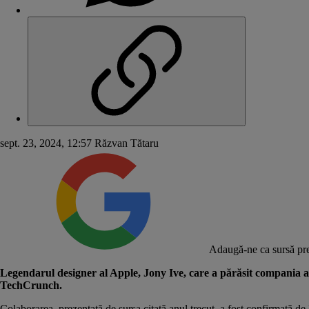
sept. 23, 2024, 12:57
Răzvan Tătaru
Adaugă-ne ca sursă pre
Legendarul designer al Apple, Jony Ive, care a părăsit compania acu
TechCrunch
.
Colaborarea, prezentată de sursa citată anul trecut, a fost confirmată de 