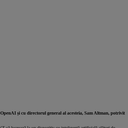
 OpenAI și cu directorul general al acesteia, Sam Altman, potrivit
 că lucrează la un dispozitiv cu inteligență artificială alături de