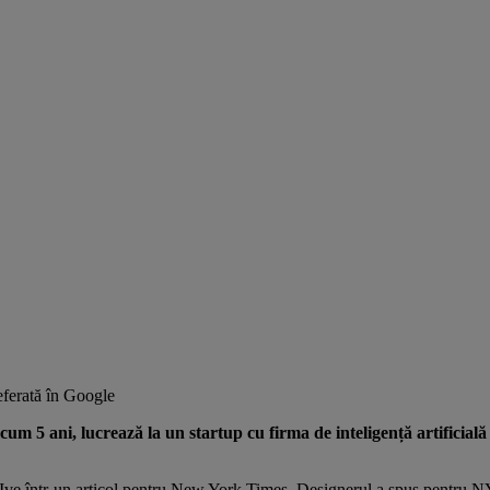
ferată în Google
m 5 ani, lucrează la un startup cu firma de inteligență artificială
Ive într-un articol pentru
New York Times
. Designerul a spus pentru NYT