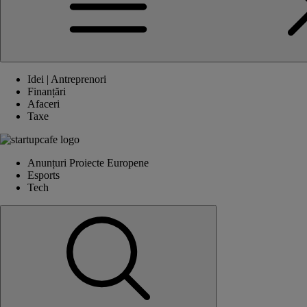
Idei | Antreprenori
Finanțări
Afaceri
Taxe
Anunțuri Proiecte Europene
Esports
Tech