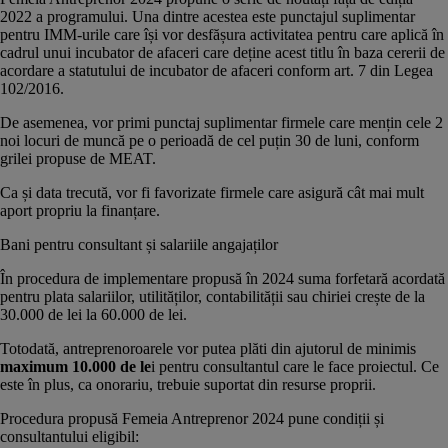
2022 a programului. Una dintre acestea este punctajul suplimentar
pentru IMM-urile care își vor desfășura activitatea pentru care aplică în
cadrul unui incubator de afaceri care deține acest titlu în baza cererii de
acordare a statutului de incubator de afaceri conform art. 7 din Legea
102/2016.
De asemenea, vor primi punctaj suplimentar firmele care mențin cele 2
noi locuri de muncă pe o perioadă de cel puțin 30 de luni, conform
grilei propuse de MEAT.
Ca și data trecută, vor fi favorizate firmele care asigură cât mai mult
aport propriu la finanțare.
Bani pentru consultant și salariile angajaților
În procedura de implementare propusă în 2024 suma forfetară acordată
pentru plata salariilor, utilităților, contabilității sau chiriei crește de la
30.000 de lei la 60.000 de lei.
Totodată, antreprenoroarele vor putea plăti din ajutorul de minimis
maximum 10.000 de le
i pentru consultantul care le face proiectul. Ce
este în plus, ca onorariu, trebuie suportat din resurse proprii.
Procedura propusă Femeia Antreprenor 2024 pune condiții și
consultantului eligibil: