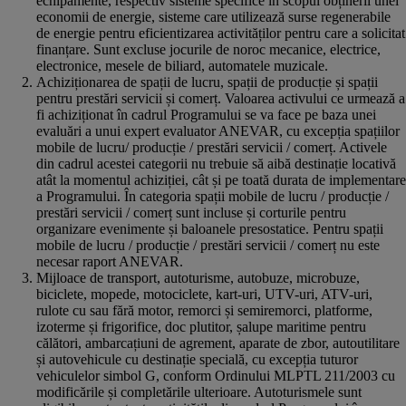
echipamente, respectiv sisteme specifice în scopul obținerii unei
economii de energie, sisteme care utilizează surse regenerabile
de energie pentru eficientizarea activităților pentru care a solicitat
finanțare. Sunt excluse jocurile de noroc mecanice, electrice,
electronice, mesele de biliard, automatele muzicale.
Achiziționarea de spații de lucru, spații de producție și spații
pentru prestări servicii și comerț. Valoarea activului ce urmează a
fi achiziționat în cadrul Programului se va face pe baza unei
evaluări a unui expert evaluator ANEVAR, cu excepția spațiilor
mobile de lucru/ producție / prestări servicii / comerț. Activele
din cadrul acestei categorii nu trebuie să aibă destinație locativă
atât la momentul achiziției, cât și pe toată durata de implementare
a Programului. În categoria spații mobile de lucru / producție /
prestări servicii / comerț sunt incluse și corturile pentru
organizare evenimente și baloanele presostatice. Pentru spații
mobile de lucru / producție / prestări servicii / comerț nu este
necesar raport ANEVAR.
Mijloace de transport, autoturisme, autobuze, microbuze,
biciclete, mopede, motociclete, kart-uri, UTV-uri, ATV-uri,
rulote cu sau fără motor, remorci și semiremorci, platforme,
izoterme și frigorifice, doc plutitor, șalupe maritime pentru
călători, ambarcațiuni de agrement, aparate de zbor, autoutilitare
și autovehicule cu destinație specială, cu excepția tuturor
vehiculelor simbol G, conform Ordinului MLPTL 211/2003 cu
modificările și completările ulterioare. Autoturismele sunt