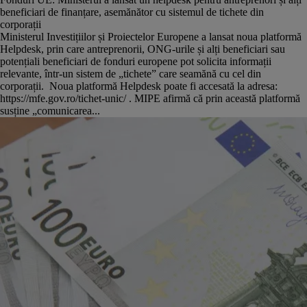
beneficiari de finanțare, asemănător cu sistemul de tichete din
corporații
Ministerul Investițiilor și Proiectelor Europene a lansat noua platformă
Helpdesk, prin care antreprenorii, ONG-urile și alți beneficiari sau
potențiali beneficiari de fonduri europene pot solicita informații
relevante, într-un sistem de „tichete” care seamănă cu cel din
corporații. Noua platformă Helpdesk poate fi accesată la adresa:
https://mfe.gov.ro/tichet-unic/ . MIPE afirmă că prin această platformă
susține „comunicarea...