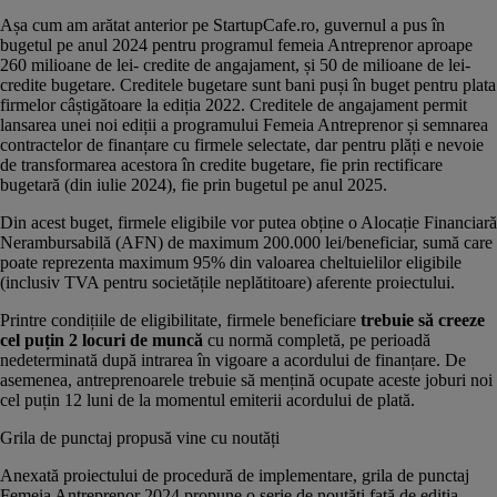
Așa cum
am arătat anterior pe StartupCafe.ro
, guvernul a pus în
bugetul pe anul 2024 pentru programul femeia Antreprenor aproape
260 milioane de lei- credite de angajament, și 50 de milioane de lei-
credite bugetare. Creditele bugetare sunt bani puși în buget pentru plata
firmelor câștigătoare la ediția 2022. Creditele de angajament permit
lansarea unei noi ediții a programului Femeia Antreprenor și semnarea
contractelor de finanțare cu firmele selectate, dar pentru plăți e nevoie
de transformarea acestora în credite bugetare, fie prin rectificare
bugetară (din iulie 2024), fie prin bugetul pe anul 2025.
Din acest buget, firmele eligibile vor putea obține o Alocație Financiară
Nerambursabilă (AFN) de maximum 200.000 lei/beneficiar, sumă care
poate reprezenta maximum 95% din valoarea cheltuielilor eligibile
(inclusiv TVA pentru societățile neplătitoare) aferente proiectului.
Printre condițiile de eligibilitate, firmele beneficiare
trebuie să creeze
cel puțin 2 locuri de muncă
cu normă completă, pe perioadă
nedeterminată după intrarea în vigoare a acordului de finanțare. De
asemenea, antreprenoarele trebuie să mențină ocupate aceste joburi noi
cel puțin 12 luni de la momentul emiterii acordului de plată.
Grila de punctaj propusă vine cu noutăți
Anexată proiectului de procedură de implementare, grila de punctaj
Femeia Antreprenor 2024 propune o serie de noutăți față de ediția