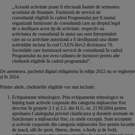
„Această activitate poate fi efectuată înainte de semnarea
acordului de finanțare. Furnizorii de servicii de
consultanță eligibili în cadrul Programului pot fi numai
organizații furnizoare de consultanță care au dreptul legal
de a desfășura acest tip de activitate, respectiv au
activitatea de consultanță în statut sau sunt întreprinderi
care au ca activitate autorizată a fi desfășurată una dintre
activitățile incluse în cod CAEN-Rev2 diviziunea 70.
Societățile care furnizează servicii de consultanță în cadrul
Programului nu pot avea calitatea de furnizori pentru alte
cheltuieli eligibile în cadrul programului”.
De asemenea, pachetul digital obligatoriu în ediția 2022 nu se regăsește
și în 2024.
Printre altele, cheltuielile eligibile vor mai include:
Echipamente tehnologice. Prin echipamente tehnologice se
înțeleg toate activele corporale din categoria mijloacelor fixe
descrise în grupele 2.1 și 2.2. din H.G. nr. 2139/2004 pentru
aprobarea Catalogului privind clasificarea și duratele normale de
funcționare a mijloacelor fixe, cu unele excepții. Sunt acceptate
și activele corporale din categoria mijloacelor fixe pentru locurile
de joacă, săli de sport, fitness, drone, x-body și de forță,