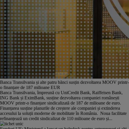
Banca Transilvania și alte patru bănci susțin dezvoltarea MOOV printr-
o finanțare de 187 milioane EUR
Banca Transilvania, împreună cu UniCredit Bank, Raiffeisen Bank,
ING Bank și EximBank, susține dezvoltarea companiei românești
MOOV printr-o finanțare sindicalizată de 187 de milioane de euro.
Finanțarea susține planurile de creștere ale companiei și extinderea
accesului la soluții moderne de mobilitate în România. Noua facilitate
refinanțează un credit sindicalizat de 110 milioane de euro și...
Fonduri UE: Ministerul a lansat un helpdesk pentru antreprenori și alți