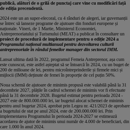
publică, alături de o grilă de punctaj care vine cu modificări față
de ediția precendentă.
2024 este un an super-elecoral, cu 4 rânduri de alegeri, iar guvernanții
se întrec să lanseze programe de ajutoare din fonduri europene și
naționale. Vineri, de 1 Martie,
Ministerul Economiei,
Antreprenoriatului și Turismului (MEAT) a publicat în consultare un
proiect de procedură de implementare pentru o ediție 2024 a
Programului național multianual pentru dezvoltarea culturii
antreprenoriale în rândul femeilor manager din sectorul IMM.
Lansat
ultima dată în 2022
, programul Femeia Antreprenor, așa cum
este cunoscut, este astfel așteptat să se întoarcă în 2024, cu un buget de
200 de milioane de lei, pentru microîntreprinderile și firmele mici și
mijlocii (IMM) deținute de femei în proporție de cel puțin 50%.
Noua schemă de ajutoare de minimis propusă este valabilă până la 31
decembrie 2027, plățile în cadrul schemei de minimis vor fi efectuate
până la 31 decembrie 2028. Bugetul estimat pentru perioada 2024 -
2027 este de 800.000.000 lei, iar bugetul alocat schemei de minimis
pentru anul bugetar 2024, aprobat prin Legea nr. 421/2023 de aprobare
a bugetului de stat pe anul 2024, este de 200.000.000 lei. Prin
implementarea Programului în perioada 2024-2027 se estimează
acordarea de ajutor de minimis unui număr de 4.000 de beneficiari, din
care 1.000 în anul 2024.