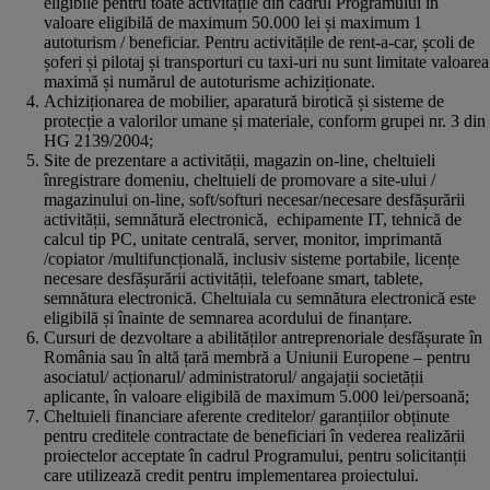
eligibile pentru toate activitățile din cadrul Programului în
valoare eligibilă de maximum 50.000 lei și maximum 1
autoturism / beneficiar. Pentru activitățile de rent-a-car, școli de
șoferi și pilotaj și transporturi cu taxi-uri nu sunt limitate valoarea
maximă și numărul de autoturisme achiziționate.
Achiziționarea de mobilier, aparatură birotică și sisteme de
protecție a valorilor umane și materiale, conform grupei nr. 3 din
HG 2139/2004;
Site de prezentare a activității, magazin on-line, cheltuieli
înregistrare domeniu, cheltuieli de promovare a site-ului /
magazinului on-line, soft/softuri necesar/necesare desfășurării
activității, semnătură electronică, echipamente IT, tehnică de
calcul tip PC, unitate centrală, server, monitor, imprimantă
/copiator /multifuncțională, inclusiv sisteme portabile, licențe
necesare desfășurării activității, telefoane smart, tablete,
semnătura electronică. Cheltuiala cu semnătura electronică este
eligibilă și înainte de semnarea acordului de finanțare.
Cursuri de dezvoltare a abilităților antreprenoriale desfășurate în
România sau în altă țară membră a Uniunii Europene – pentru
asociatul/ acționarul/ administratorul/ angajații societății
aplicante, în valoare eligibilă de maximum 5.000 lei/persoană;
Cheltuieli financiare aferente creditelor/ garanțiilor obținute
pentru creditele contractate de beneficiari în vederea realizării
proiectelor acceptate în cadrul Programului, pentru solicitanții
care utilizează credit pentru implementarea proiectului.