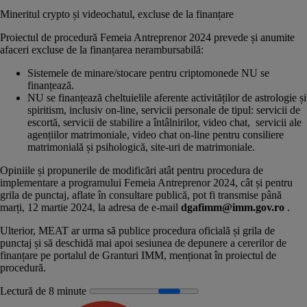
Mineritul crypto și videochatul, excluse de la finanțare
Proiectul de procedură Femeia Antreprenor 2024 prevede și anumite
afaceri excluse de la finanțarea nerambursabilă:
Sistemele de minare/stocare pentru criptomonede NU se
finanțează.
NU se finanțează cheltuielile aferente activităților de astrologie și
spiritism, inclusiv on-line, servicii personale de tipul: servicii de
escortă, servicii de stabilire a întâlnirilor, video chat, servicii ale
agențiilor matrimoniale, video chat on-line pentru consiliere
matrimonială și psihologică, site-uri de matrimoniale.
Opiniile și propunerile de modificări atât pentru procedura de
implementare a programului Femeia Antreprenor 2024, cât și pentru
grila de punctaj, aflate în consultare publică, pot fi transmise până
marți, 12 martie 2024, la adresa de e-mail
dgafimm@imm.gov.ro
.
Ulterior, MEAT ar urma să publice procedura oficială și grila de
punctaj și să deschidă mai apoi sesiunea de depunere a cererilor de
finanțare pe
portalul de Granturi IMM
, menționat în proiectul de
procedură.
Lectură de 8 minute