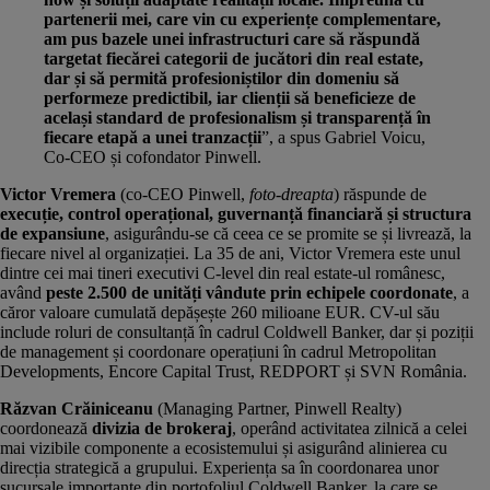
partenerii mei, care vin cu experiențe complementare,
am pus bazele unei infrastructuri care să răspundă
targetat fiecărei categorii de jucători din real estate,
dar și să permită profesioniștilor din domeniu să
performeze predictibil, iar clienții să beneficieze de
același standard de profesionalism și transparență în
fiecare etapă a unei tranzacții
”, a spus Gabriel Voicu,
Co-CEO și cofondator Pinwell.
Victor Vremera
(co-CEO Pinwell,
foto-dreapta
) răspunde de
execuție, control operațional, guvernanță financiară și structura
de expansiune
, asigurându-se că ceea ce se promite se și livrează, la
fiecare nivel al organizației. La 35 de ani, Victor Vremera este unul
dintre cei mai tineri executivi C-level din real estate-ul românesc,
având
peste 2.500 de unități vândute prin echipele coordonate
, a
căror valoare cumulată depășește 260 milioane EUR. CV-ul său
include roluri de consultanță în cadrul Coldwell Banker, dar și poziții
de management și coordonare operațiuni în cadrul Metropolitan
Developments, Encore Capital Trust, REDPORT și SVN România.
Răzvan Crăiniceanu
(Managing Partner, Pinwell Realty)
coordonează
divizia de brokeraj
, operând activitatea zilnică a celei
mai vizibile componente a ecosistemului și asigurând alinierea cu
direcția strategică a grupului. Experiența sa în coordonarea unor
sucursale importante din portofoliul Coldwell Banker, la care se