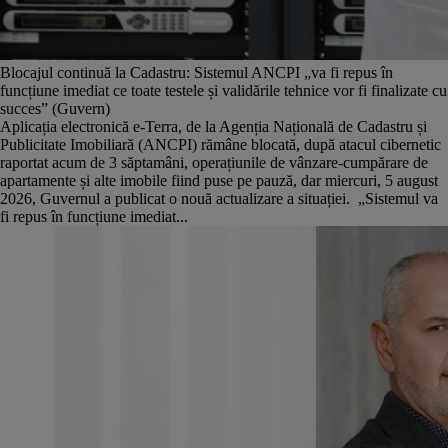
Blocajul continuă la Cadastru: Sistemul ANCPI „va fi repus în
funcțiune imediat ce toate testele și validările tehnice vor fi finalizate cu
succes” (Guvern)
Aplicația electronică e-Terra, de la Agenția Națională de Cadastru și
Publicitate Imobiliară (ANCPI) rămâne blocată, după atacul cibernetic
raportat acum de 3 săptamâni, operațiunile de vânzare-cumpărare de
apartamente și alte imobile fiind puse pe pauză, dar miercuri, 5 august
2026, Guvernul a publicat o nouă actualizare a situației. „Sistemul va
fi repus în funcțiune imediat...