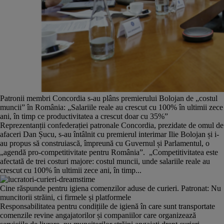
Patronii membri Concordia s-au plâns premierului Bolojan de „costul
muncii” în România: „Salariile reale au crescut cu 100% în ultimii zece
ani, în timp ce productivitatea a crescut doar cu 35%”
Reprezentanții confederației patronale Concordia, prezidate de omul de
afaceri Dan Șucu, s-au întâlnit cu premierul interimar Ilie Bolojan și i-
au propus să construiască, împreună cu Guvernul și Parlamentul, o
„agendă pro-competitivitate pentru România”. „Competitivitatea este
afectată de trei costuri majore: costul muncii, unde salariile reale au
crescut cu 100% în ultimii zece ani, în timp...
Cine răspunde pentru igiena comenzilor aduse de curieri. Patronat: Nu
muncitorii străini, ci firmele și platformele
Responsabilitatea pentru condițiile de igienă în care sunt transportate
comenzile revine angajatorilor și companiilor care organizează