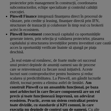
proiectelor prin management în construcții, coordonarea
subcontractorilor, echipe specializate și controlul calității
execuției.
Pinwell Finance
integrează finanțarea direct în procesul de
vânzare, prin credite și leasing, finanțare directă prin IFN,
structurare de tranzacții și colaborare în timp real cu brokerii
activi în ecosistem.
Pinwell Investment
conectează capitalul cu oportunitățile
generate intern, prin selecția și validarea proiectelor, plasarea
capitalului și structurarea investițiilor pentru investitori care caută
acces la oportunități verificate înainte să ajungă pe piața
deschisă.
„În real estate-ul românesc, de foarte multe ori succesul
unui proiect depinde de anumiți oameni sau de procese
care se reinventează cu fiecare nouă inițiativă. Aceste
lucruri sunt controproductive pentru business și reduc
scalarea și predictibilitatea. La Pinwell, am gândit lucrurile
diferit, tocmai pentru a elimina astfel de limitări.
Am
construit Pinwell ca un ansamblu funcțional, pe baza
unei arhitecturi în care fiecare componentă are un rol
precis și toate funcționează împreună, un adevărat
ecosistem. Practic, avem un sistem centralizat pentru
toate diviziile, cu standarde și KPI comuni, în care
execuția nu depinde de context sau de oameni.
Cu alte