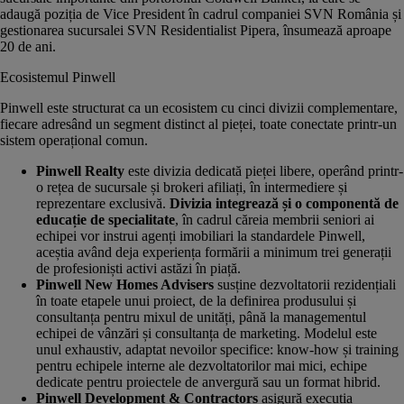
adaugă poziția de Vice President în cadrul companiei SVN România și
gestionarea sucursalei SVN Residentialist Pipera, însumează aproape
20 de ani.
Ecosistemul Pinwell
Pinwell este structurat ca un ecosistem cu cinci divizii complementare,
fiecare adresând un segment distinct al pieței, toate conectate printr-un
sistem operațional comun.
Pinwell Realty
este divizia dedicată pieței libere, operând printr-
o rețea de sucursale și brokeri afiliați, în intermediere și
reprezentare exclusivă.
Divizia integrează și o componentă de
educație de specialitate
, în cadrul căreia membrii seniori ai
echipei vor instrui agenți imobiliari la standardele Pinwell,
aceștia având deja experiența formării a minimum trei generații
de profesioniști activi astăzi în piață.
Pinwell New Homes Advisers
susține dezvoltatorii rezidențiali
în toate etapele unui proiect, de la definirea produsului și
consultanța pentru mixul de unități, până la managementul
echipei de vânzări și consultanța de marketing. Modelul este
unul exhaustiv, adaptat nevoilor specifice: know-how și training
pentru echipele interne ale dezvoltatorilor mai mici, echipe
dedicate pentru proiectele de anvergură sau un format hibrid.
Pinwell Development & Contractors
asigură execuția