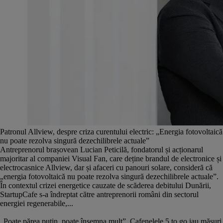
Patronul Allview, despre criza curentului electric: „Energia fotovoltaică
nu poate rezolva singură dezechilibrele actuale”
Antreprenorul brașovean Lucian Peticilă, fondatorul și acționarul
majoritar al companiei Visual Fan, care deține brandul de electronice și
electrocasnice Allview, dar și afaceri cu panouri solare, consideră că
„energia fotovoltaică nu poate rezolva singură dezechilibrele actuale”.
În contextul crizei energetice cauzate de scăderea debitului Dunării,
StartupCafe s-a îndreptat către antreprenorii români din sectorul
energiei regenerabile,...
„Poate părea puțin, poate însemna mult”. Cafenelele 5 to go iau măsuri