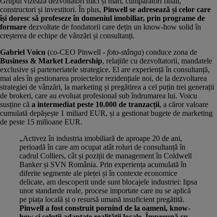
Grupul vizează dezvoltatori mici și mari, cumpărători finali,
constructori și investitori. În plus,
Pinwell se adresează și celor care
își doresc să profeseze în domeniul imobiliar, prin programe de
formare
dezvoltate de fondatorii care dețin un know-how solid în
creșterea de echipe de vânzări și consultanți.
Gabriel Voicu
(co-CEO Pinwell -
foto-stânga
) conduce zona de
Business & Market Leadership
, relațiile cu dezvoltatorii, mandatele
exclusive și parteneriatele strategice. El are experiență în consultanță,
mai ales în gestionarea proiectelor rezidențiale noi, de la dezvoltarea
strategiei de vânzări, la marketing și pregătirea a cel puțin trei generații
de brokeri, care au evoluat profesional sub îndrumarea lui. Voicu
susține că
a intermediat peste 10.000 de tranzacții
, a căror valoare
cumulată depășește 1 miliard EUR, și a gestionat bugete de marketing
de peste 15 milioane EUR.
„Activez în industria imobiliară de aproape 20 de ani,
perioadă în care am ocupat atât roluri de consultanță în
cadrul Colliers, cât și poziții de management în Coldwell
Banker și SVN România. Prin experiența acumulată în
diferite segmente ale pieței și în contexte economice
delicate, am descoperit unde sunt blocajele industriei: lipsa
unor standarde reale, procese importate care nu se aplică
pe piața locală și o resursă umană insuficient pregătită.
Pinwell a fost construit pornind de la oameni, know-
how și soluții adaptate realității locale. Împreună cu