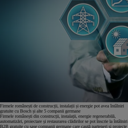
Firmele românești de construcții, instalații și energie pot avea întâlniri
gratuite cu Bosch și alte 5 companii germane
Firmele românești din construcții, instalații, energie regenerabilă,
automatizări, proiectare și restaurarea clădirilor se pot înscrie la întâlniri
B2B gratuite cu șase companii germane care caută parteneri și proiecte