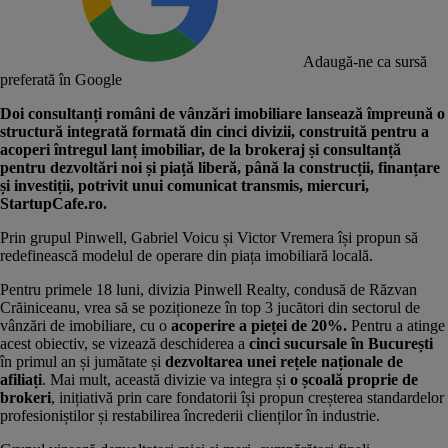
Adaugă-ne ca sursă
preferată în Google
Doi consultanți români de vânzări imobiliare lansează împreună o
structură integrată formată din cinci divizii, construită pentru a
acoperi întregul lanț imobiliar, de la brokeraj și consultanță
pentru dezvoltări noi și piață liberă, până la construcții, finanțare
și investiții, potrivit unui comunicat transmis, miercuri,
StartupCafe.ro.
Prin
grupul Pinwell
, Gabriel Voicu și Victor Vremera își propun să
redefinească modelul de operare din piața imobiliară locală.
Pentru primele 18 luni, divizia Pinwell Realty, condusă de Răzvan
Crăiniceanu, vrea să se poziționeze în top 3 jucători din sectorul de
vânzări de imobiliare, cu o
acoperire a pieței de 20%.
Pentru a atinge
acest obiectiv, se vizează deschiderea a
cinci sucursale în București
în primul an și jumătate și
dezvoltarea unei rețele naționale de
afiliați
. Mai mult, această divizie va integra și
o școală proprie de
brokeri
, inițiativă prin care fondatorii își propun creșterea standardelor
profesioniștilor și restabilirea încrederii clienților în industrie.