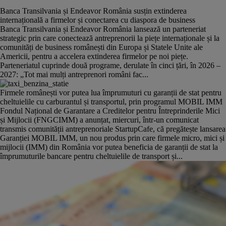
Banca Transilvania și Endeavor România susțin extinderea
internațională a firmelor și conectarea cu diaspora de business
Banca Transilvania și Endeavor România lansează un parteneriat
strategic prin care conectează antreprenorii la piețe internaționale și la
comunități de business românești din Europa și Statele Unite ale
Americii, pentru a accelera extinderea firmelor pe noi piețe.
Parteneriatul cuprinde două programe, derulate în cinci țări, în 2026 –
2027: „Tot mai mulți antreprenori români fac...
Firmele românești vor putea lua împrumuturi cu garanții de stat pentru
cheltuielile cu carburantul și transportul, prin programul MOBIL IMM
Fondul Național de Garantare a Creditelor pentru Întreprinderile Mici
și Mijlocii (FNGCIMM) a anunțat, miercuri, într-un comunicat
transmis comunității antreprenoriale StartupCafe, că pregătește lansarea
Garanției MOBIL IMM, un nou produs prin care firmele micro, mici și
mijlocii (IMM) din România vor putea beneficia de garanții de stat la
împrumuturile bancare pentru cheltuielile de transport și...