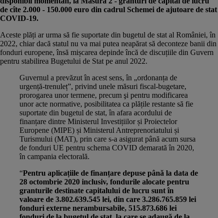
disponibil momentan, la Măsura 2 - granturi de capital de lucru
de cîte 2.000 - 150.000 euro din cadrul Schemei de ajutoare de stat
COVID-19.
Aceste plăți ar urma să fie suportate din bugetul de stat al României, în
2022, chiar dacă statul nu va mai putea neapărat să deconteze banii din
fonduri europene, însă mișcarea depinde încă de discuțiile din Guvern
pentru stabilirea Bugetului de Stat pe anul 2022.
Guvernul a prevăzut în acest sens, în „ordonanța de
urgență-trenuleț”, privind unele măsuri fiscal-bugetare,
prorogarea unor termene, precum şi pentru modificarea
unor acte normative, posibilitatea ca plățile restante să fie
suportate din bugetul de stat, în afara acordului de
finanțare dintre Ministerul Investițiilor și Proiectelor
Europene (MIPE) și Ministerul Antreprenoriatului și
Turismului (MAT), prin care s-a asigurat până acum sursa
de fonduri UE pentru schema COVID demarată în 2020,
în campania electorală.
“
Pentru aplicațiile de finanțare depuse până la data de
28 octombrie 2020 inclusiv, fondurile alocate pentru
granturile destinate capitalului de lucru sunt în
valoare de 3.802.639.545 lei, din care 3.286.765.859 lei
fonduri externe nerambursabile, 515.873.686 lei
fonduri de la bugetul de stat, la care se adaugă de la