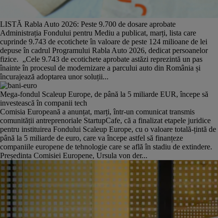
LISTĂ Rabla Auto 2026: Peste 9.700 de dosare aprobate
Administrația Fondului pentru Mediu a publicat, marți, lista care
cuprinde 9.743 de ecotichete în valoare de peste 124 milioane de lei
depuse în cadrul Programului Rabla Auto 2026, dedicat persoanelor
fizice. „Cele 9.743 de ecotichete aprobate astăzi reprezintă un pas
înainte în procesul de modernizare a parcului auto din România și
încurajează adoptarea unor soluții...
Mega-fondul Scaleup Europe, de până la 5 miliarde EUR, începe să
investească în companii tech
Comisia Europeană a anunțat, marți, într-un comunicat transmis
comunității antreprenoriale StartupCafe, că a finalizat etapele juridice
pentru instituirea Fondului Scaleup Europe, cu o valoare totală-țintă de
până la 5 miliarde de euro, care va începe astfel să finanțeze
companiile europene de tehnologie care se află în stadiu de extindere.
Președinta Comisiei Europene, Ursula von der...