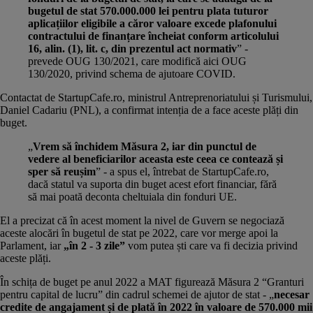
bugetul de stat 570.000.000 lei pentru plata tuturor
aplicațiilor eligibile a căror valoare excede plafonului
contractului de finanțare încheiat conform articolului
16, alin. (1), lit. c, din prezentul act normativ
” -
prevede
OUG 130/2021
, care modifică aici OUG
130/2020, privind schema de ajutoare COVID.
Contactat de StartupCafe.ro, ministrul Antreprenoriatului și Turismului,
Daniel Cadariu (PNL), a confirmat intenția de a face aceste plăți din
buget.
„
Vrem să închidem Măsura 2, iar din punctul de
vedere al beneficiarilor aceasta este ceea ce contează și
sper să reușim
” - a spus el, întrebat de StartupCafe.ro,
dacă statul va suporta din buget acest efort financiar, fără
să mai poată deconta cheltuiala din fonduri UE.
El a precizat că în acest moment la nivel de Guvern se negociază
aceste alocări în bugetul de stat pe 2022, care vor merge apoi la
Parlament, iar
„în 2 - 3 zile”
vom putea ști care va fi decizia privind
aceste plăți.
În
schița de buget pe anul 2022 a MAT
figurează Măsura 2 “Granturi
pentru capital de lucru” din cadrul schemei de ajutor de stat - „
necesar
credite de angajament și de plată în 2022 în valoare de 570.000 mii