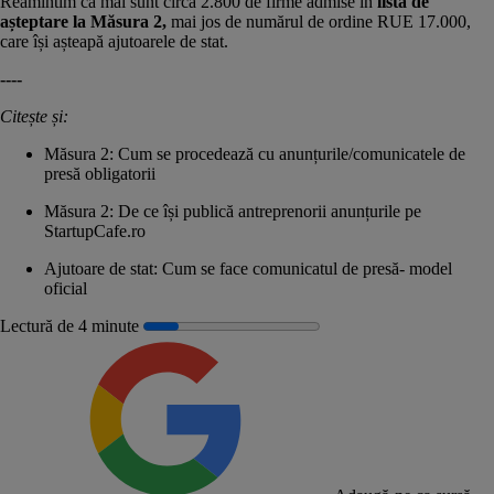
Reamintim că mai sunt circa 2.800 de firme admise în
lista de
așteptare la Măsura 2,
mai jos de numărul de ordine RUE 17.000,
care își așteapă ajutoarele de stat.
----
Citește și:
Măsura 2: Cum se procedează cu anunțurile/comunicatele de
presă obligatorii
Măsura 2: De ce își publică antreprenorii anunțurile pe
StartupCafe.ro
Ajutoare de stat: Cum se face comunicatul de presă- model
oficial
Lectură de 4 minute