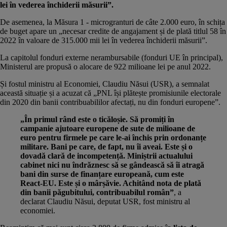
lei în vederea închiderii măsurii”.
De asemenea, la Măsura 1 - microgranturi de câte 2.000 euro, în schița
de buget apare un „necesar credite de angajament și de plată titlul 58 în
2022 în valoare de 315.000 mii lei în vederea închiderii măsurii”.
La capitolul fonduri externe nerambursabile (fonduri UE în principal),
Ministerul are propusă o alocare de 922 milioane lei pe anul 2022.
Și fostul ministru al Economiei, Claudiu Năsui (USR), a semnalat
această situație și a acuzat că „PNL își plătește promisiunile electorale
din 2020 din banii contribuabililor afectați, nu din fonduri europene”.
„În primul rând este o ticăloșie. Să promiți în
campanie ajutoare europene de sute de milioane de
euro pentru firmele pe care le-ai închis prin ordonanțe
militare. Bani pe care, de fapt, nu îi aveai. Este și o
dovadă clară de incompetență. Miniștrii actualului
cabinet nici nu îndrăznesc să se gândească să îi atragă
bani din surse de finanțare europeană, cum este
React-EU. Este și o mârșăvie. Achitând nota de plată
din banii păgubitului, contribuabilul român”
, a
declarat Claudiu Năsui, deputat USR, fost ministru al
economiei.