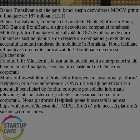
Banca Transilvania și alte patru bănci susțin dezvoltarea MOOV printr-
o finanțare de 187 milioane EUR
Banca Transilvania, împreună cu UniCredit Bank, Raiffeisen Bank,
ING Bank și EximBank, susține dezvoltarea companiei românești
MOOV printr-o finanțare sindicalizată de 187 de milioane de euro.
Finanțarea susține planurile de creștere ale companiei și extinderea
accesului la soluții moderne de mobilitate în România. Noua facilitate
refinanțează un credit sindicalizat de 110 milioane de euro și...
Fonduri UE: Ministerul a lansat un helpdesk pentru antreprenori și alți
beneficiari de finanțare, asemănător cu sistemul de tichete din
corporații
Ministerul Investițiilor și Proiectelor Europene a lansat noua platformă
Helpdesk, prin care antreprenorii, ONG-urile și alți beneficiari sau
potențiali beneficiari de fonduri europene pot solicita informații
relevante, într-un sistem de „tichete” care seamănă cu cel din
corporații. Noua platformă Helpdesk poate fi accesată la adresa:
https://mfe.gov.ro/tichet-unic/ . MIPE afirmă că prin această platformă
susține „comunicarea...